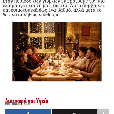
Στην περίοδο των γιορτών εκφράζουμε τον πιο
«λαίμαργο» εαυτό μας, σωστά; Αυτό συμβαίνει
και εθιμοτυπικά έως ένα βαθμό, αλλά μετά το
δείπνο συνήθως νιώθουμε
Διατροφή και Υγεία
EDITORIAL TEAM