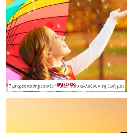
ΠΡΑΚΤΙΚΕΣ
7 μικρές καθημερινές “νίκες” που αλλάζουν τη ζωή μας