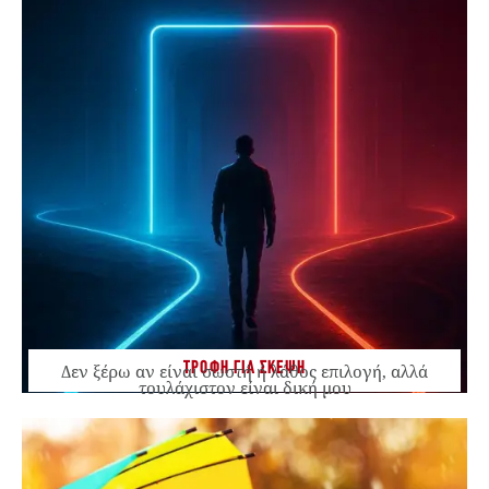
ΤΡΟΦΗ ΓΙΑ ΣΚΕΨΗ
Δεν ξέρω αν είναι σωστή ή λάθος επιλογή, αλλά
τουλάχιστον είναι δική μου