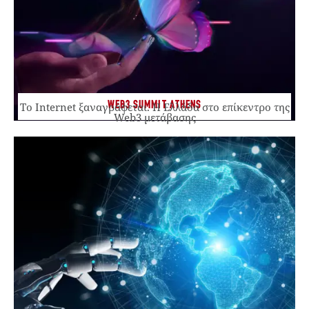
WEB3 SUMMIT ATHENS
Το Internet ξαναγράφεται. Η Ελλάδα στο επίκεντρο της
Web3 μετάβασης