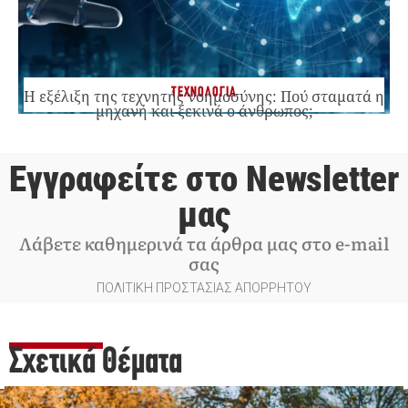
ΤΕΧΝΟΛΟΓΙΑ
Η εξέλιξη της τεχνητής νοημοσύνης: Πού σταματά η
μηχανή και ξεκινά ο άνθρωπος;
Εγγραφείτε στο Newsletter
μας
Λάβετε καθημερινά τα άρθρα μας στο e-mail
σας
ΠΟΛΙΤΙΚΗ ΠΡΟΣΤΑΣΙΑΣ ΑΠΟΡΡΗΤΟΥ
Σχετικά Θέματα