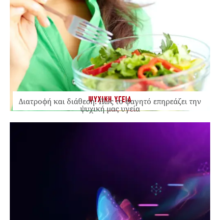
ΨΥΧΙΚΗ ΥΓΕΙΑ
Διατροφή και διάθεση: Πώς το φαγητό επηρεάζει την
ψυχική μας υγεία