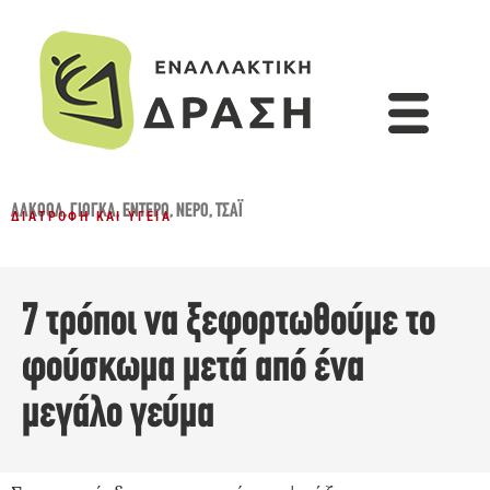
ΑΛΚΟΌΛ
,
ΓΙΌΓΚΑ
,
ΈΝΤΕΡΟ
,
ΝΕΡΌ
,
ΤΣΆΙ
ΔΙΑΤΡΟΦΉ ΚΑΙ ΥΓΕΊΑ
7 τρόποι να ξεφορτωθούμε το
φούσκωμα μετά από ένα
μεγάλο γεύμα