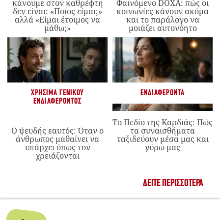
κάνουμε στον καθρέφτη
Φαινόμενο DOXA: πώς οι
δεν είναι: «Ποιος είμαι;»
κοινωνίες κάνουν ακόμα
αλλά «Είμαι έτοιμος να
και το παράλογο να
μάθω;»
μοιάζει αυτονόητο
ΧΡΉΣΙΜΑ ΓΕΝΙΚΟΎ
ΕΝΔΙΑΦΈΡΟΝΤΑ
ΕΝΔΙΑΦΈΡΟΝΤΟΣ
Το Πεδίο της Καρδιάς: Πώς
Ο ψευδής εαυτός: Όταν ο
τα συναισθήματα
άνθρωπος μαθαίνει να
ταξιδεύουν μέσα μας και
υπάρχει όπως τον
γύρω μας
χρειάζονται
ΔΕΊΤΕ ΠΕΡΙΣΣΌΤΕΡΑ