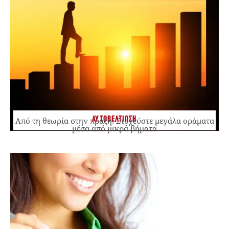
ΑΥΤΟΒΕΛΤΙΩΣΗ
Από τη θεωρία στην πράξη: Στοχεύστε μεγάλα οράματα
μέσα από μικρά βήματα