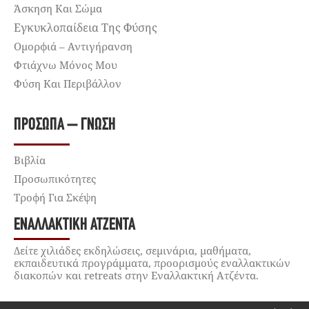
Άσκηση Και Σώμα
Εγκυκλοπαίδεια Της Φύσης
Ομορφιά – Αντιγήρανση
Φτιάχνω Μόνος Μου
Φύση Και Περιβάλλον
ΠΡΌΣΩΠΑ – ΓΝΏΣΗ
Βιβλία
Προσωπικότητες
Τροφή Για Σκέψη
ΕΝΑΛΛΑΚΤΙΚΉ ΑΤΖΈΝΤΑ
Δείτε χιλιάδες εκδηλώσεις, σεμινάρια, μαθήματα,
εκπαιδευτικά προγράμματα, προορισμούς εναλλακτικών
διακοπών και retreats στην Εναλλακτική Ατζέντα.