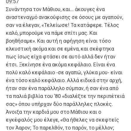
09:57
Συνάντησα τον Μάθιου, και… άκουγες ένα
αναστεναγμό ανακούφισης σε όσους με αγαπούν,
σαν να έλεγαν, «Τελείωσε! Τα κατάφερε. Τέλος
καλό, μπορούμε να πάμε σπίτι μας. Και
βοηθήσαμε». Και αυτή η αφήγηση είναι τόσο
ελκυστική ακόμα και σε εμένα, και σκέφτηκα
πως ίσως είχα φτάσει σε αυτό αλλά δεν ήταν
έτσι. Ξεκίνησε ένα ακόμα κεφάλαιο. Είναι ένα
πολύ καλό κεφάλαιο -σε αγαπώ, γλύκα μου- είναι
ένα τόσο καλό κεφάλαιο. Αλλά ειδικά στην αρχή,
ήταν σαν ένα παράλληλο σύμπαν, ή σαν ένα από
τα παλιά βιβλία του ’80 «διαλέξτε την περιπέτειά
σας» όπου υπήρχαν δύο παράλληλες πλοκές.
Άνοιξα την καρδιά μου στο Μάθιου και ο
εγκέφαλός μου έλεγε, «Θα ήθελες να σκεφτείς
τον Άαρον; Το παρελθόν, το παρόν, το μέλλον;