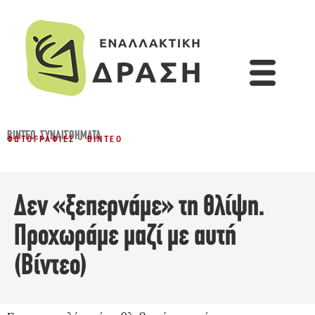
ΒΊΝΤΕΟ
,
ΣΥΝΑΙΣΘΉΜΑΤΑ
ΦΩΤΟΓΡΑΦΊΕΣ - ΒΊΝΤΕΟ
Δεν «ξεπερνάμε» τη θλίψη.
Προχωράμε μαζί με αυτή
(Βίντεο)