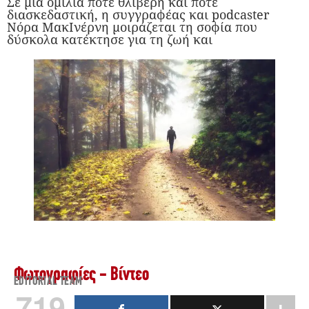
Σε μια ομιλία πότε θλιβερή και πότε
διασκεδαστική, η συγγραφέας και podcaster
Νόρα ΜακΙνέρνη μοιράζεται τη σοφία που
δύσκολα κατέκτησε για τη ζωή και
Φωτογραφίες - Βίντεο
EDITORIAL TEAM
719