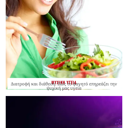
ΨΥΧΙΚΗ ΥΓΕΙΑ
Διατροφή και διάθεση: Πώς το φαγητό επηρεάζει την
ψυχική μας υγεία