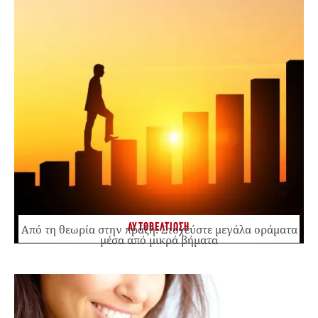
ΑΥΤΟΒΕΛΤΙΩΣΗ
Από τη θεωρία στην πράξη: Στοχεύστε μεγάλα οράματα
μέσα από μικρά βήματα