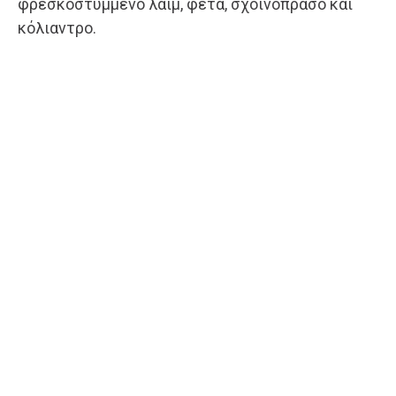
φρεσκοστυμμένο λάιμ, φέτα, σχοινόπρασο και
κόλιαντρο.