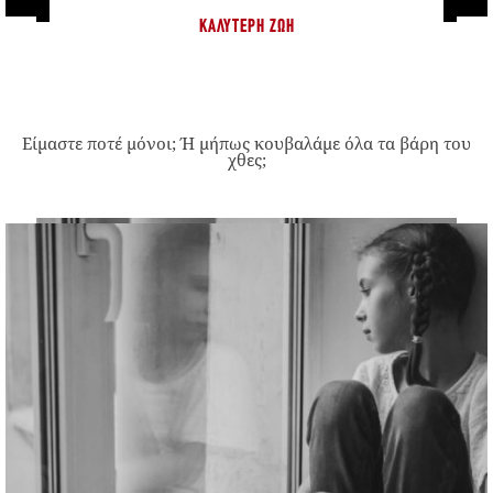
ΚΑΛΎΤΕΡΗ ΖΩΉ
Είμαστε ποτέ μόνοι; Ή μήπως κουβαλάμε όλα τα βάρη του
χθες;