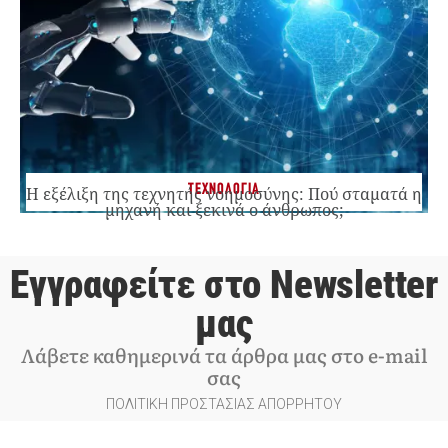
ΤΕΧΝΟΛΟΓΙΑ
Η εξέλιξη της τεχνητής νοημοσύνης: Πού σταματά η
μηχανή και ξεκινά ο άνθρωπος;
Εγγραφείτε στο Newsletter
μας
Λάβετε καθημερινά τα άρθρα μας στο e-mail
σας
ΠΟΛΙΤΙΚΗ ΠΡΟΣΤΑΣΙΑΣ ΑΠΟΡΡΗΤΟΥ