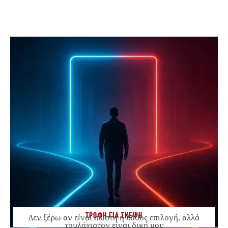
ΤΡΟΦΗ ΓΙΑ ΣΚΕΨΗ
Δεν ξέρω αν είναι σωστή ή λάθος επιλογή, αλλά
τουλάχιστον είναι δική μου