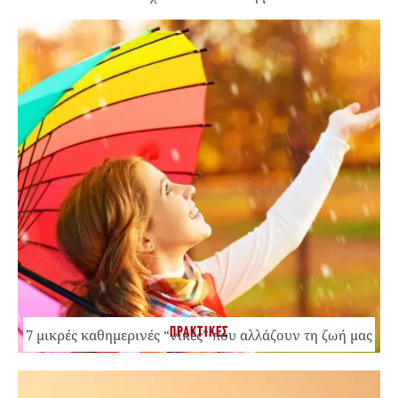
ΠΡΑΚΤΙΚΕΣ
7 μικρές καθημερινές “νίκες” που αλλάζουν τη ζωή μας