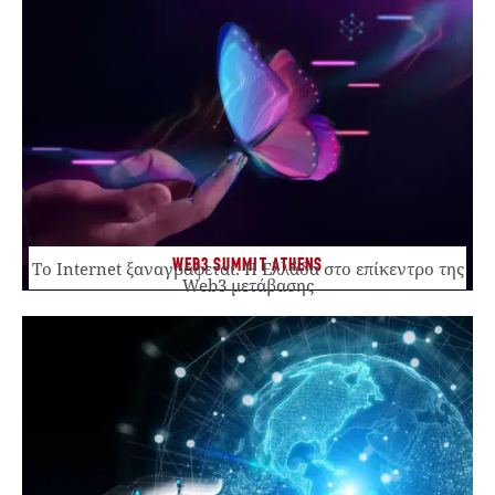
WEB3 SUMMIT ATHENS
Το Internet ξαναγράφεται. Η Ελλάδα στο επίκεντρο της
Web3 μετάβασης