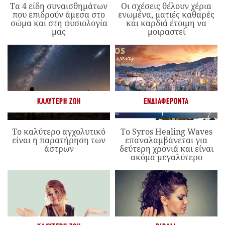
Τα 4 είδη συναισθημάτων
Οι σχέσεις θέλουν χέρια
που επιδρούν άμεσα στο
ενωμένα, ματιές καθαρές
σώμα και στη φυσιολογία
και καρδιά έτοιμη να
μας
μοιραστεί
ΚΑΛΎΤΕΡΗ ΖΩΉ
ΕΝΔΙΑΦΈΡΟΝΤΑ
Το καλύτερο αγχολυτικό
Το Syros Healing Waves
είναι η παρατήρηση των
επαναλαμβάνεται για
άστρων
δεύτερη χρονιά και είναι
ακόμα μεγαλύτερο