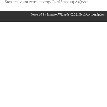
διακοπών και retreats στην Εναλλακτική Ατζέντα.
Powered By Internet Wizards ©2021 Εναλλακτική Δράση