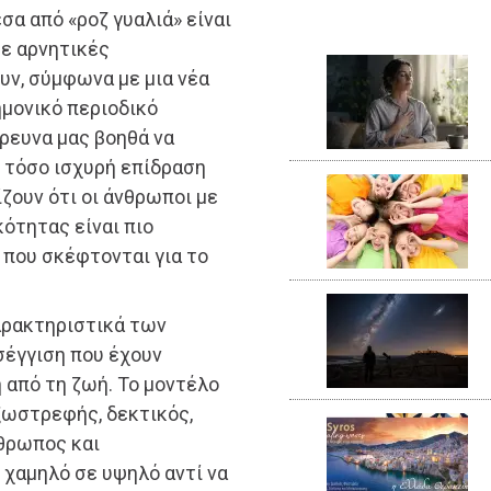
σα από «ροζ γυαλιά» είναι
σε αρνητικές
υν, σύμφωνα με μια νέα
ημονικό περιοδικό
 έρευνα μας βοηθά να
 τόσο ισχυρή επίδραση
ζουν ότι οι άνθρωποι με
ότητας είναι πιο
 που σκέφτονται για το
αρακτηριστικά των
σέγγιση που έχουν
η από τη ζωή. Το μοντέλο
εξωστρεφής, δεκτικός,
νθρωπος και
 χαμηλό σε υψηλό αντί να