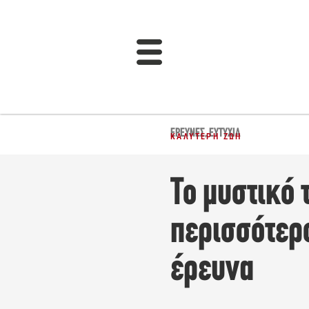
ΈΡΕΥΝΕΣ
,
ΕΥΤΥΧΊΑ
ΚΑΛΎΤΕΡΗ ΖΩΉ
Το μυστικό 
περισσότερο
έρευνα