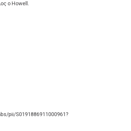
ος ο Howell.
/abs/pii/S0191886911000961?