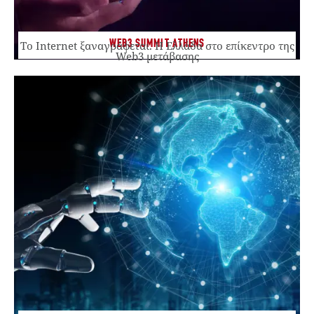
WEB3 SUMMIT ATHENS
Το Internet ξαναγράφεται. Η Ελλάδα στο επίκεντρο της
Web3 μετάβασης