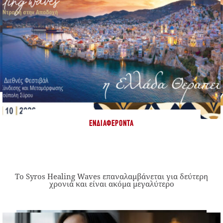
ΕΝΔΙΑΦΈΡΟΝΤΑ
Το Syros Healing Waves επαναλαμβάνεται για δεύτερη
χρονιά και είναι ακόμα μεγαλύτερο