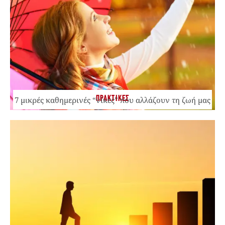
ΠΡΑΚΤΙΚΕΣ
7 μικρές καθημερινές “νίκες” που αλλάζουν τη ζωή μας