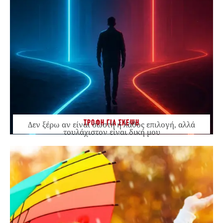
ΤΡΟΦΗ ΓΙΑ ΣΚΕΨΗ
Δεν ξέρω αν είναι σωστή ή λάθος επιλογή, αλλά
τουλάχιστον είναι δική μου