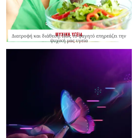
ΨΥΧΙΚΗ ΥΓΕΙΑ
Διατροφή και διάθεση: Πώς το φαγητό επηρεάζει την
ψυχική μας υγεία