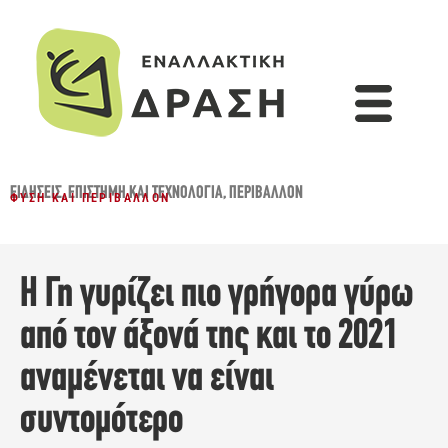
ΕΙΔΉΣΕΙΣ
,
ΕΠΙΣΤΉΜΗ ΚΑΙ ΤΕΧΝΟΛΟΓΊΑ
,
ΠΕΡΙΒΆΛΛΟΝ
ΦΎΣΗ ΚΑΙ ΠΕΡΙΒΆΛΛΟΝ
Η Γη γυρίζει πιο γρήγορα γύρω
από τον άξονά της και το 2021
αναμένεται να είναι
συντομότερο