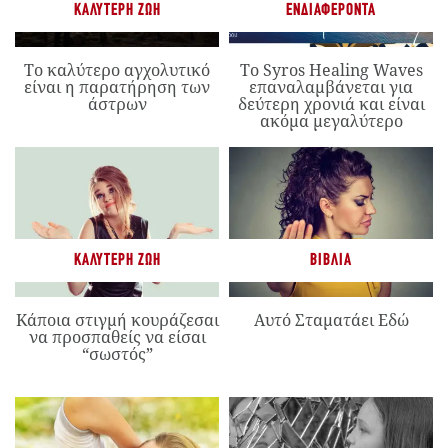
ΚΑΛΎΤΕΡΗ ΖΩΉ
ΕΝΔΙΑΦΈΡΟΝΤΑ
Το καλύτερο αγχολυτικό
Το Syros Healing Waves
είναι η παρατήρηση των
επαναλαμβάνεται για
άστρων
δεύτερη χρονιά και είναι
ακόμα μεγαλύτερο
ΚΑΛΎΤΕΡΗ ΖΩΉ
ΒΙΒΛΊΑ
Κάποια στιγμή κουράζεσαι
Αυτό Σταματάει Εδώ
να προσπαθείς να είσαι
“σωστός”