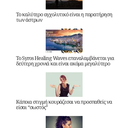
Το καλύτερο αγχολυτικό είναι η παρατήρηση
των άστρων
Το Syros Healing Waves επαναλαμβάνεται για
δεύτερη χρονιά και είναι ακόμα μεγαλύτερο
Κάποια στιγμή κουράζεσαι να προσπαθείς να
είσαι “σωστός”