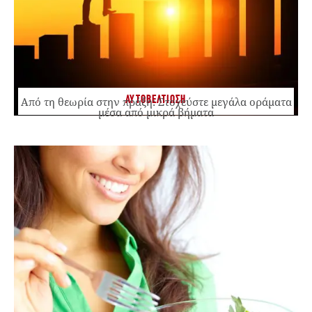
ΑΥΤΟΒΕΛΤΙΩΣΗ
Από τη θεωρία στην πράξη: Στοχεύστε μεγάλα οράματα
μέσα από μικρά βήματα