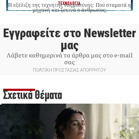
ΤΕΧΝΟΛΟΓΙΑ
Η εξέλιξη της τεχνητής νοημοσύνης: Πού σταματά η
μηχανή και ξεκινά ο άνθρωπος;
Εγγραφείτε στο Newsletter
μας
Λάβετε καθημερινά τα άρθρα μας στο e-mail
σας
ΠΟΛΙΤΙΚΗ ΠΡΟΣΤΑΣΙΑΣ ΑΠΟΡΡΗΤΟΥ
Σχετικά Θέματα