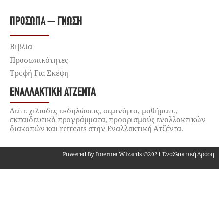
ΠΡΌΣΩΠΑ – ΓΝΏΣΗ
Βιβλία
Προσωπικότητες
Τροφή Για Σκέψη
ΕΝΑΛΛΑΚΤΙΚΉ ΑΤΖΈΝΤΑ
Δείτε χιλιάδες εκδηλώσεις, σεμινάρια, μαθήματα,
εκπαιδευτικά προγράμματα, προορισμούς εναλλακτικών
διακοπών και retreats στην Εναλλακτική Ατζέντα.
Powered By Internet Wizards ©2021 Εναλλακτική Δράση