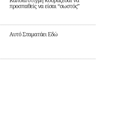
Κάποια στιγμή κουράζεσαι να
προσπαθείς να είσαι “σωστός”
Αυτό Σταματάει Εδώ