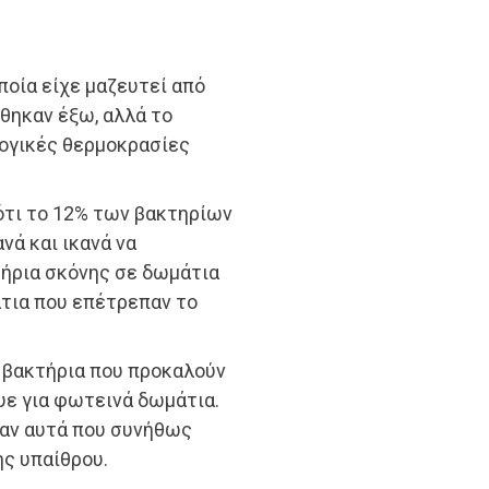
ποία είχε μαζευτεί από
θηκαν έξω, αλλά το
ογικές θερμοκρασίες
 ότι το 12% των βακτηρίων
νά και ικανά να
τήρια σκόνης σε δωμάτια
άτια που επέτρεπαν το
 βακτήρια που προκαλούν
υε για φωτεινά δωμάτια.
ταν αυτά που συνήθως
ς υπαίθρου.