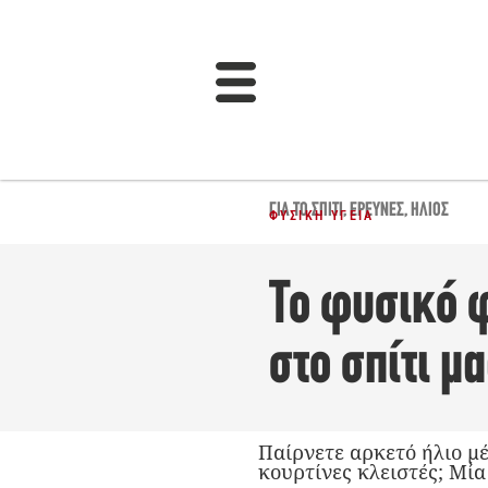
ΓΙΑ ΤΟ ΣΠΊΤΙ
,
ΈΡΕΥΝΕΣ
,
ΉΛΙΟΣ
ΦΥΣΙΚΉ ΥΓΕΊΑ
Το φυσικό 
στο σπίτι μ
Παίρνετε αρκετό ήλιο μέ
κουρτίνες κλειστές; Μί