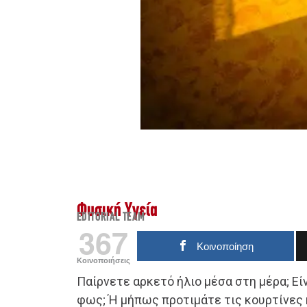
Φυσική Υγεία
EDITORIAL TEAM
367
Κοινοποίηση
Κοινοποιήσεις
Παίρνετε αρκετό ήλιο μέσα στη μέρα; Είν
φως; Ή μήπως προτιμάτε τις κουρτίνες 