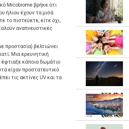
κό Micobiome βρήκε ότι
υ ήλιου έχουν τα μισά
ε το πιστεύετε, είτε όχι,
οκαλούν αναπνευστικές
με προστασία) βελτιώνει
ιατί. Μια ερευνητική
ν έφτιαξε κάποια δωμάτιο
υτά είχαν προστατευτικό
έπει τις ακτίνες UV και τα