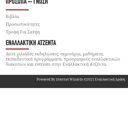
ΠΡΌΣΩΠΑ – ΓΝΏΣΗ
Βιβλία
Προσωπικότητες
Τροφή Για Σκέψη
ΕΝΑΛΛΑΚΤΙΚΉ ΑΤΖΈΝΤΑ
Δείτε χιλιάδες εκδηλώσεις, σεμινάρια, μαθήματα,
εκπαιδευτικά προγράμματα, προορισμούς εναλλακτικών
διακοπών και retreats στην Εναλλακτική Ατζέντα.
Powered By Internet Wizards ©2021 Εναλλακτική Δράση