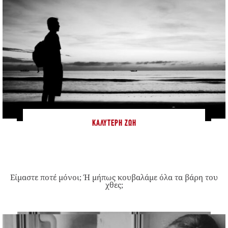
ΚΑΛΎΤΕΡΗ ΖΩΉ
Είμαστε ποτέ μόνοι; Ή μήπως κουβαλάμε όλα τα βάρη του
χθες;