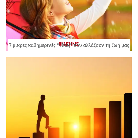
ΠΡΑΚΤΙΚΕΣ
7 μικρές καθημερινές “νίκες” που αλλάζουν τη ζωή μας