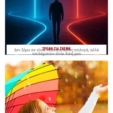
ΤΡΟΦΗ ΓΙΑ ΣΚΕΨΗ
Δεν ξέρω αν είναι σωστή ή λάθος επιλογή, αλλά
τουλάχιστον είναι δική μου