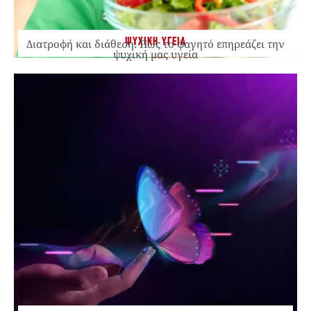
ΨΥΧΙΚΗ ΥΓΕΙΑ
Διατροφή και διάθεση: Πώς το φαγητό επηρεάζει την
ψυχική μας υγεία