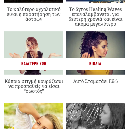
Το καλύτερο αγχολυτικό
Το Syros Healing Waves
είναι η παρατήρηση των
επαναλαμβάνεται για
άστρων
δεύτερη χρονιά και είναι
ακόμα μεγαλύτερο
ΚΑΛΎΤΕΡΗ ΖΩΉ
ΒΙΒΛΊΑ
Κάποια στιγμή κουράζεσαι
Αυτό Σταματάει Εδώ
να προσπαθείς να είσαι
“σωστός”