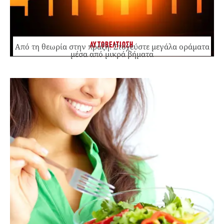
ΑΥΤΟΒΕΛΤΙΩΣΗ
Από τη θεωρία στην πράξη: Στοχεύστε μεγάλα οράματα
μέσα από μικρά βήματα