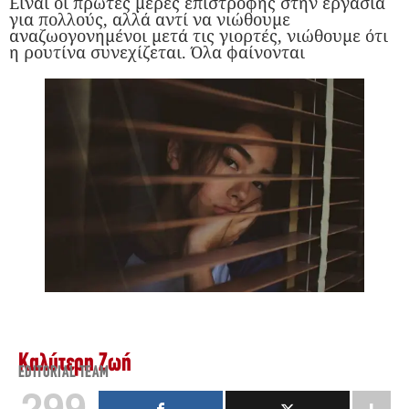
Είναι οι πρώτες μέρες επιστροφής στην εργασία
για πολλούς, αλλά αντί να νιώθουμε
αναζωογονημένοι μετά τις γιορτές, νιώθουμε ότι
η ρουτίνα συνεχίζεται. Όλα φαίνονται
Καλύτερη Ζωή
EDITORIAL TEAM
299