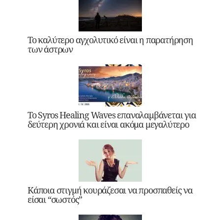
Το καλύτερο αγχολυτικό είναι η παρατήρηση
των άστρων
Το Syros Healing Waves επαναλαμβάνεται για
δεύτερη χρονιά και είναι ακόμα μεγαλύτερο
Κάποια στιγμή κουράζεσαι να προσπαθείς να
είσαι “σωστός”