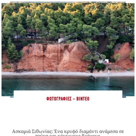
ΦΩΤΟΓΡΑΦΊΕΣ - ΒΊΝΤΕΟ
Ασκαμιά Σιθωνίας: Ένα κρυφό διαμάντι ανάμεσα σε
πεύκα και κόκκινους βράχους