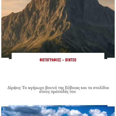
ΦΩΤΟΓΡΑΦΊΕΣ - ΒΊΝΤΕΟ
Δίρφυς: Το αγέρωχο βουνό της Εύβοιας και τα στολίδια
στους πρόποδές του