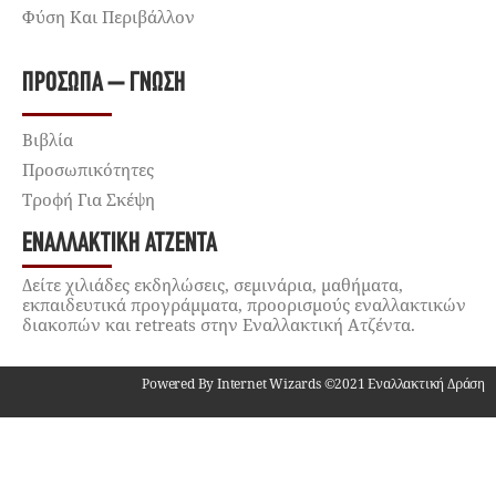
Φύση Και Περιβάλλον
ΠΡΌΣΩΠΑ – ΓΝΏΣΗ
Βιβλία
Προσωπικότητες
Τροφή Για Σκέψη
ΕΝΑΛΛΑΚΤΙΚΉ ΑΤΖΈΝΤΑ
Δείτε χιλιάδες εκδηλώσεις, σεμινάρια, μαθήματα,
εκπαιδευτικά προγράμματα, προορισμούς εναλλακτικών
διακοπών και retreats στην Εναλλακτική Ατζέντα.
Powered By Internet Wizards ©2021 Εναλλακτική Δράση