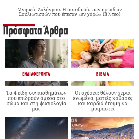
Μνημείο Ζαλόγγου: Η αυτοθυσία των ηρωίδων
Σουλιωτισσών που έπεσαν «εν χορώ» (Βίντεο)
Πρόσφατα Άρθρα
ΕΝΔΙΑΦΈΡΟΝΤΑ
ΒΙΒΛΊΑ
Τα 4 είδη συναισθημάτων
Οι σχέσεις θέλουν χέρια
που επιδρούν άμεσα στο
ενωμένα, ματιές καθαρές
σώμα και στη φυσιολογία
και καρδιά έτοιμη να
μας
μοιραστεί