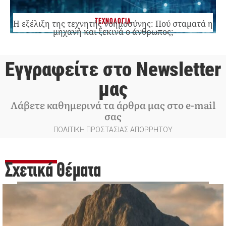
ΤΕΧΝΟΛΟΓΙΑ
Η εξέλιξη της τεχνητής νοημοσύνης: Πού σταματά η
μηχανή και ξεκινά ο άνθρωπος;
Εγγραφείτε στο Newsletter
μας
Λάβετε καθημερινά τα άρθρα μας στο e-mail
σας
ΠΟΛΙΤΙΚΗ ΠΡΟΣΤΑΣΙΑΣ ΑΠΟΡΡΗΤΟΥ
Σχετικά Θέματα