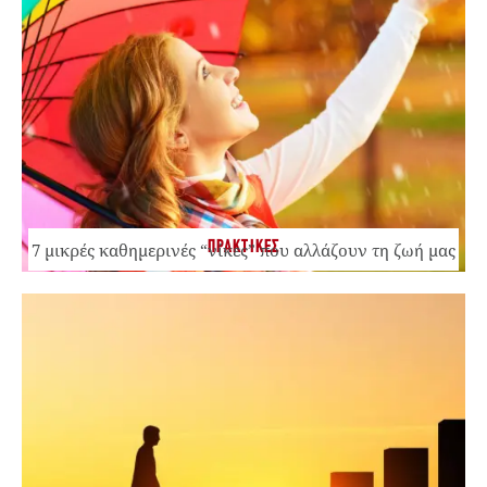
ΠΡΑΚΤΙΚΕΣ
7 μικρές καθημερινές “νίκες” που αλλάζουν τη ζωή μας