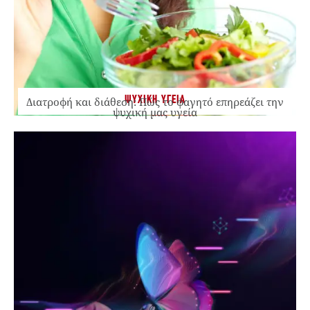
ΨΥΧΙΚΗ ΥΓΕΙΑ
Διατροφή και διάθεση: Πώς το φαγητό επηρεάζει την
ψυχική μας υγεία