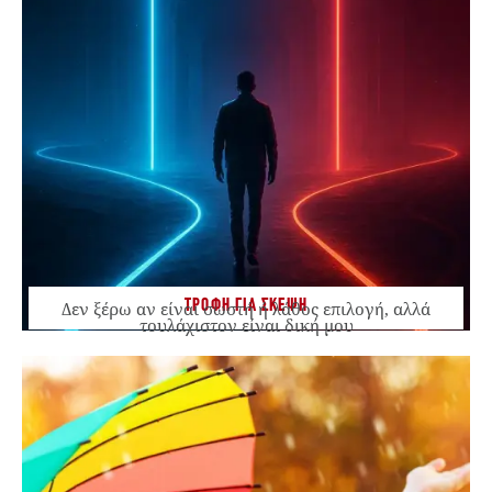
ΤΡΟΦΗ ΓΙΑ ΣΚΕΨΗ
Δεν ξέρω αν είναι σωστή ή λάθος επιλογή, αλλά
τουλάχιστον είναι δική μου