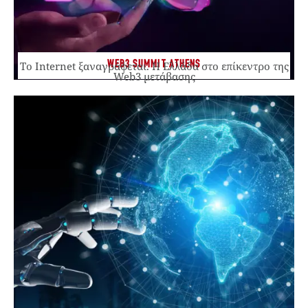
WEB3 SUMMIT ATHENS
Το Internet ξαναγράφεται. Η Ελλάδα στο επίκεντρο της
Web3 μετάβασης