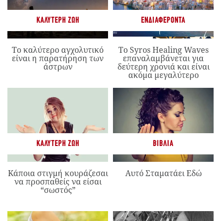
ΚΑΛΎΤΕΡΗ ΖΩΉ
ΕΝΔΙΑΦΈΡΟΝΤΑ
Το καλύτερο αγχολυτικό
Το Syros Healing Waves
είναι η παρατήρηση των
επαναλαμβάνεται για
άστρων
δεύτερη χρονιά και είναι
ακόμα μεγαλύτερο
ΚΑΛΎΤΕΡΗ ΖΩΉ
ΒΙΒΛΊΑ
Κάποια στιγμή κουράζεσαι
Αυτό Σταματάει Εδώ
να προσπαθείς να είσαι
“σωστός”