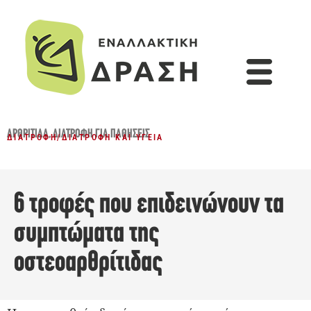
ΑΡΘΡΊΤΙΔΑ
,
ΔΙΑΤΡΟΦΉ ΓΙΑ ΠΑΘΉΣΕΙΣ
ΔΙΑΤΡΟΦΉ
/
ΔΙΑΤΡΟΦΉ ΚΑΙ ΥΓΕΊΑ
6 τροφές που επιδεινώνουν τα
συμπτώματα της
οστεοαρθρίτιδας