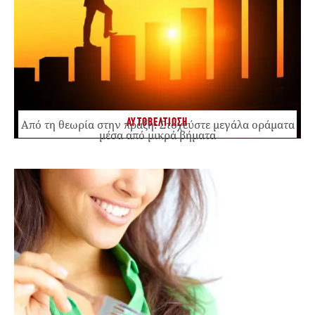
ΑΥΤΟΒΕΛΤΙΩΣΗ
Από τη θεωρία στην πράξη: Στοχεύστε μεγάλα οράματα
μέσα από μικρά βήματα