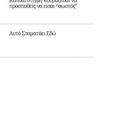
Κάποια στιγμή κουράζεσαι να
προσπαθείς να είσαι “σωστός”
Αυτό Σταματάει Εδώ