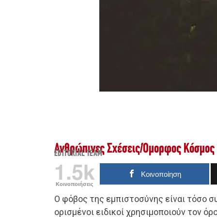
Ανθρώπινες Σχέσεις
/
Όμορφος Κόσμος
EDITORIAL TEAM
1.5k
Κοινοποίηση
Κοινοποιήσεις
Ο φόβος της εμπιστοσύνης είναι τόσο συ
ορισμένοι ειδικοί χρησιμοποιούν τον όρο 