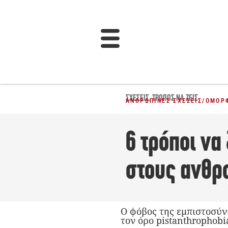
ΣΧΈΣΕΙΣ
,
ΤΡΌΠΟΣ ΝΑ ΖΕΙΣ
ΑΝΘΡΏΠΙΝΕΣ ΣΧΈΣΕΙΣ
/
ΌΜΟΡ
6 τρόποι να
στους ανθρ
Ο φόβος της εμπιστοσύνη
τον όρο pistanthrophobi