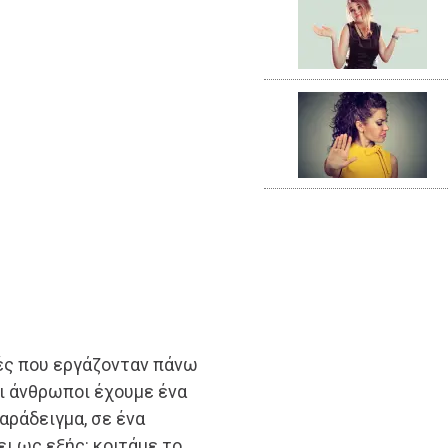
τές που εργάζονταν πάνω
ι άνθρωποι έχουμε ένα
παράδειγμα, σε ένα
ει ως εξής: κοιτάμε το