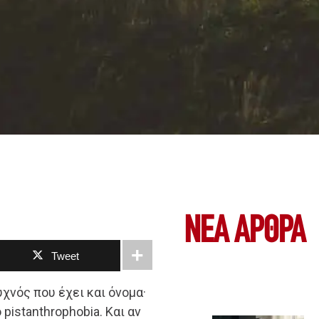
ΝΕΑ ΆΡΘΡΑ
Tweet
χνός που έχει και όνομα·
pistanthrophobia. Και αν