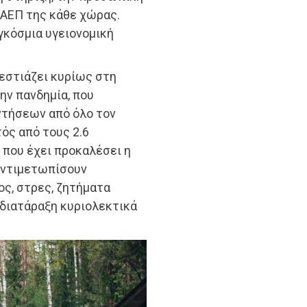
 ΑΕΠ της κάθε χώρας.
γκόσμια υγειονομική
 εστιάζει κυρίως στη
ην πανδημία, που
ντήσεων από όλο τον
ός από τους 2.6
 που έχει προκαλέσει η
 αντιμετωπίσουν
ος, στρες, ζητήματα
 διατάραξη κυριολεκτικά