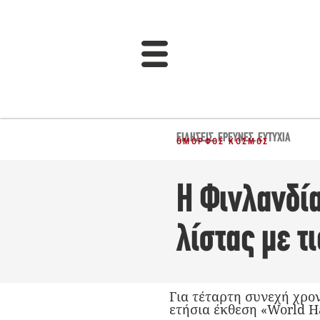
ΕΙΔΉΣΕΙΣ
,
ΈΡΕΥΝΕΣ
,
ΕΥΤΥΧΊΑ
ΌΜΟΡΦΟΣ ΚΌΣΜΟΣ
Η Φινλανδία
λίστας με τ
Για τέταρτη συνεχή χρον
ετήσια έκθεση «World H