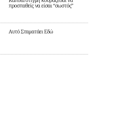
Κάποια στιγμή κουράζεσαι να
προσπαθείς να είσαι “σωστός”
Αυτό Σταματάει Εδώ