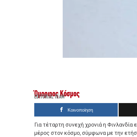
Όμορφος Κόσμος
EDITORIAL TEAM
Κοινοποίηση
Για τέταρτη συνεχή χρονιά η Φινλανδία ε
μέρος στον κόσμο, σύμφωνα με την ετήσ