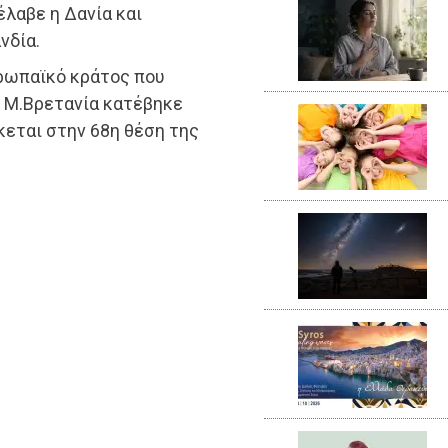
έλαβε η Δανία και
νδία.
υρωπαϊκό κράτος που
Η Μ.Βρετανία κατέβηκε
κεται στην 68η θέση της