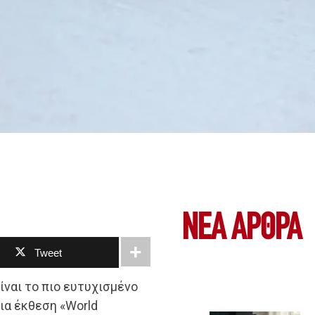
ΝΕΑ ΆΡΘΡΑ
Tweet
ίναι το πιο ευτυχισμένο
ια έκθεση «World