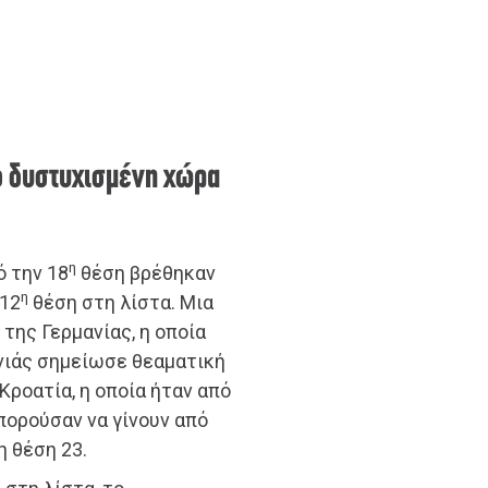
ιο δυστυχισμένη χώρα
η
ό την 18
θέση βρέθηκαν
η
 12
θέση στη λίστα. Μια
της Γερμανίας, η οποία
νιάς σημείωσε θεαματική
Κροατία, η οποία ήταν από
πορούσαν να γίνουν από
η θέση 23.