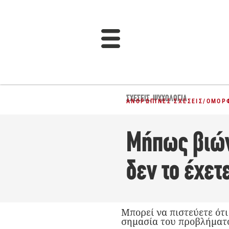
ΣΧΈΣΕΙΣ
,
ΨΥΧΟΛΟΓΊΑ
ΑΝΘΡΏΠΙΝΕΣ ΣΧΈΣΕΙΣ
/
ΌΜΟΡ
Μήπως βιών
δεν το έχετ
Μπορεί να πιστεύετε ότι
σημασία του προβλήματο