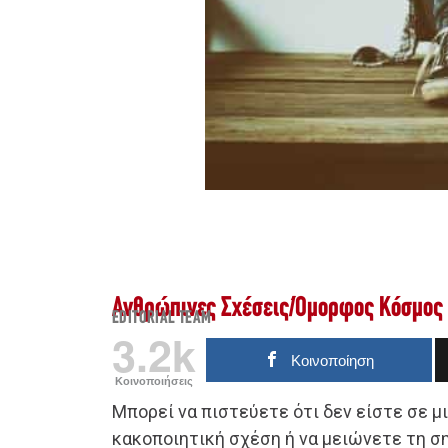
Ανθρώπινες Σχέσεις
/
Όμορφος Κόσμος
EDITORIAL TEAM
3.2k
Κοινοποίηση
Κοινοποιήσεις
Μπορεί να πιστεύετε ότι δεν είστε σε μ
κακοποιητική σχέση ή να μειώνετε τη σ