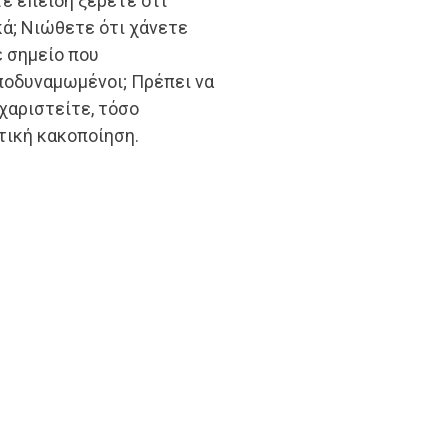
τε επειδή ξέρετε ότι
ά; Νιώθετε ότι χάνετε
ε σημείο που
οδυναμωμένοι; Πρέπει να
χαριστείτε, τόσο
τική κακοποίηση.