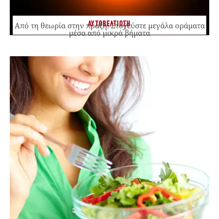
ΑΥΤΟΒΕΛΤΙΩΣΗ
Από τη θεωρία στην πράξη: Στοχεύστε μεγάλα οράματα
μέσα από μικρά βήματα