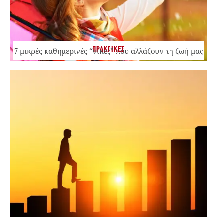
ΠΡΑΚΤΙΚΕΣ
7 μικρές καθημερινές “νίκες” που αλλάζουν τη ζωή μας