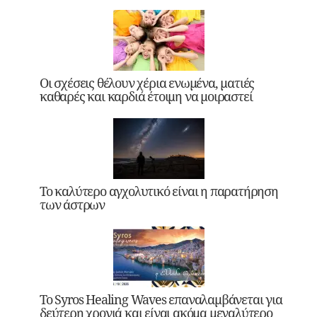
Οι σχέσεις θέλουν χέρια ενωμένα, ματιές
καθαρές και καρδιά έτοιμη να μοιραστεί
Το καλύτερο αγχολυτικό είναι η παρατήρηση
των άστρων
Το Syros Healing Waves επαναλαμβάνεται για
δεύτερη χρονιά και είναι ακόμα μεγαλύτερο