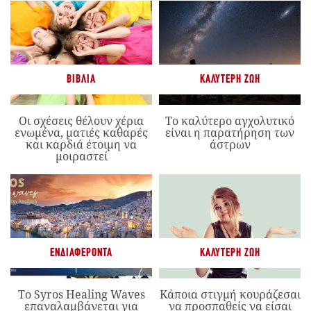
ΒΙΒΛΊΑ
ΚΑΛΎΤΕΡΗ ΖΩΉ
Οι σχέσεις θέλουν χέρια
Το καλύτερο αγχολυτικό
ενωμένα, ματιές καθαρές
είναι η παρατήρηση των
και καρδιά έτοιμη να
άστρων
μοιραστεί
ΕΝΔΙΑΦΈΡΟΝΤΑ
ΚΑΛΎΤΕΡΗ ΖΩΉ
Το Syros Healing Waves
Κάποια στιγμή κουράζεσαι
επαναλαμβάνεται για
να προσπαθείς να είσαι