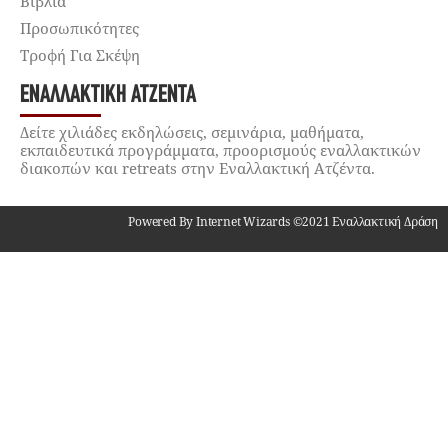
Βιβλία
Προσωπικότητες
Τροφή Για Σκέψη
ΕΝΑΛΛΑΚΤΙΚΉ ΑΤΖΈΝΤΑ
Δείτε χιλιάδες εκδηλώσεις, σεμινάρια, μαθήματα,
εκπαιδευτικά προγράμματα, προορισμούς εναλλακτικών
διακοπών και retreats στην Εναλλακτική Ατζέντα.
Powered By Internet Wizards ©2021 Εναλλακτική Δράση