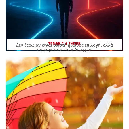
ΤΡΟΦΗ ΓΙΑ ΣΚΕΨΗ
Δεν ξέρω αν είναι σωστή ή λάθος επιλογή, αλλά
τουλάχιστον είναι δική μου