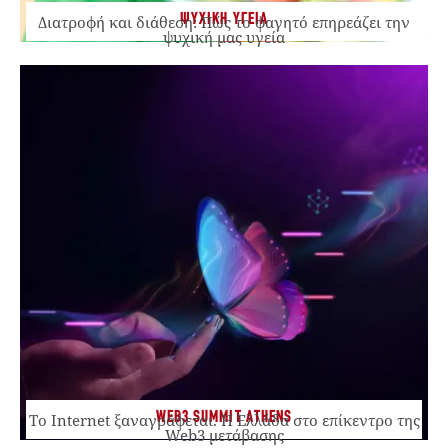
ΨΥΧΙΚΗ ΥΓΕΙΑ
Διατροφή και διάθεση: Πώς το φαγητό επηρεάζει την
ψυχική μας υγεία
WEB3 SUMMIT ATHENS
Το Internet ξαναγράφεται. Η Ελλάδα στο επίκεντρο της
Web3 μετάβασης