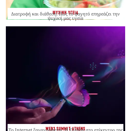
ΨΥΧΙΚΗ ΥΓΕΙΑ
Διατροφή και διάθεση: Πώς το φαγητό επηρεάζει την
ψυχική μας υγεία
WEB3 SUMMIT ATHENS
Το Internet ξαναγράφεται. Η Ελλάδα στο επίκεντρο της