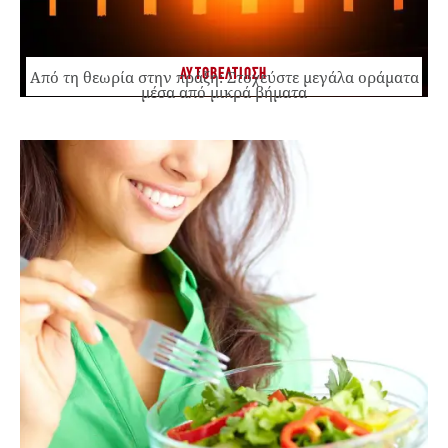
ΑΥΤΟΒΕΛΤΙΩΣΗ
Από τη θεωρία στην πράξη: Στοχεύστε μεγάλα οράματα
μέσα από μικρά βήματα