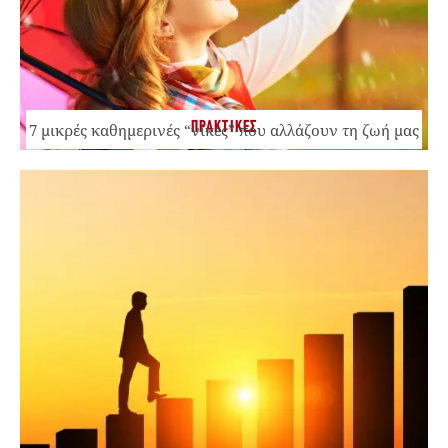
ΠΡΑΚΤΙΚΕΣ
7 μικρές καθημερινές “νίκες” που αλλάζουν τη ζωή μας