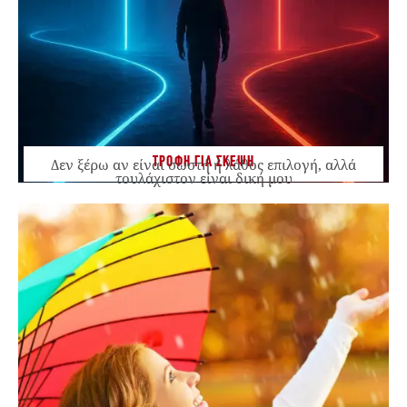
ΤΡΟΦΗ ΓΙΑ ΣΚΕΨΗ
Δεν ξέρω αν είναι σωστή ή λάθος επιλογή, αλλά
τουλάχιστον είναι δική μου