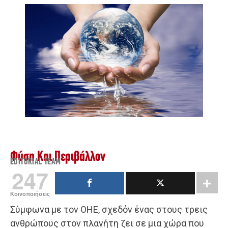
Φύση Και Περιβάλλον
EDITORIAL TEAM
247
Κοινοποιήσεις
Σύμφωνα με τον ΟΗΕ, σχεδόν ένας στους τρεις
ανθρώπους στον πλανήτη ζει σε μια χώρα που