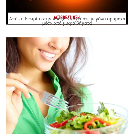
ΑΥΤΟΒΕΛΤΙΩΣΗ
Από τη θεωρία στην πράξη: Στοχεύστε μεγάλα οράματα
μέσα από μικρά βήματα