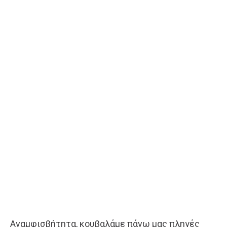
Αναμφισβήτητα, κουβαλάμε πάνω μας πληγές