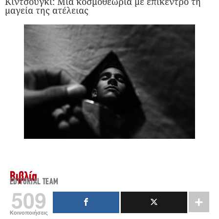
Κιντσούγκι: Μια κοσμοθεωρία με επίκεντρο τη
μαγεία της ατέλειας
Βιβλία
EDITORIAL TEAM
509
Κοινοποιήσεις