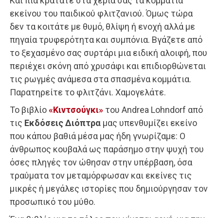
Και πια κρατάτε στα χέρια σας τα κομμάτια
εκείνου του παιδικού φλιτζανιού. Όμως τώρα
δεν τα κοιτάτε με θυμό, θλίψη ή ενοχή αλλά με
πηγαία τρυφερότητα και συμπόνια. Βγάζετε από
το ξεχασμένο σας συρτάρι μια ειδική αλοιφή, που
περιέχει σκόνη από χρυσάφι και επιδιορθώνεται
τις ρωγμές ανάμεσα στα σπασμένα κομμάτια.
Παρατηρείτε το φλιτζάνι. Χαμογελάτε.
Το βιβλίο
«Κιντσούγκι»
του Andrea Lohndorf από
τις
Εκδόσεις Διόπτρα
μας υπενθυμίζει εκείνο
που κάπου βαθιά μέσα μας ήδη γνωρίζαμε: Ο
άνθρωπος κουβαλά ως παράσημο στην ψυχή του
όσες πληγές τον ώθησαν στην υπέρβαση, όσα
τραύματα τον μεταμόρφωσαν και εκείνες τις
μικρές ή μεγάλες ιστορίες που δημιούργησαν τον
προσωπικό του μύθο.