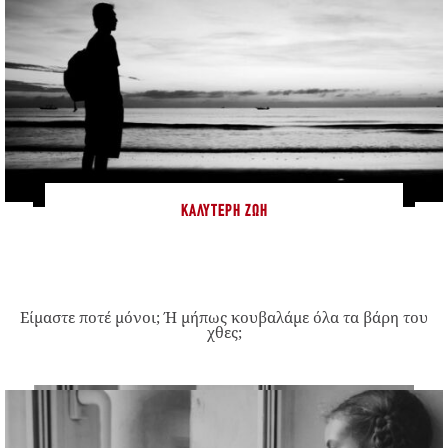
ΚΑΛΎΤΕΡΗ ΖΩΉ
Είμαστε ποτέ μόνοι; Ή μήπως κουβαλάμε όλα τα βάρη του
χθες;