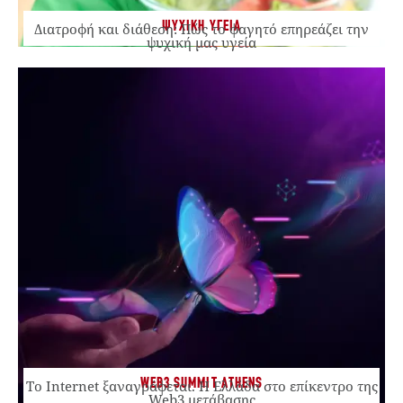
ΨΥΧΙΚΗ ΥΓΕΙΑ
Διατροφή και διάθεση: Πώς το φαγητό επηρεάζει την
ψυχική μας υγεία
WEB3 SUMMIT ATHENS
Το Internet ξαναγράφεται. Η Ελλάδα στο επίκεντρο της
Web3 μετάβασης