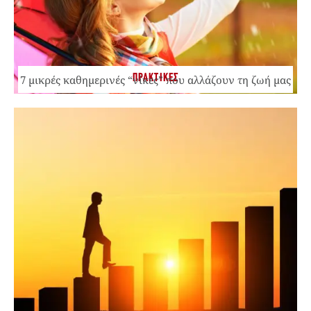
ΠΡΑΚΤΙΚΕΣ
7 μικρές καθημερινές “νίκες” που αλλάζουν τη ζωή μας