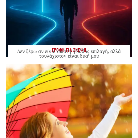
ΤΡΟΦΗ ΓΙΑ ΣΚΕΨΗ
Δεν ξέρω αν είναι σωστή ή λάθος επιλογή, αλλά
τουλάχιστον είναι δική μου