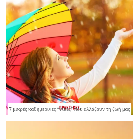
ΠΡΑΚΤΙΚΕΣ
7 μικρές καθημερινές “νίκες” που αλλάζουν τη ζωή μας