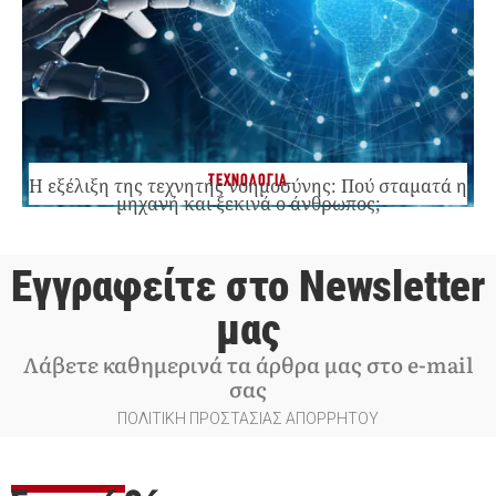
ΤΕΧΝΟΛΟΓΙΑ
Η εξέλιξη της τεχνητής νοημοσύνης: Πού σταματά η
μηχανή και ξεκινά ο άνθρωπος;
Εγγραφείτε στο Newsletter
μας
Λάβετε καθημερινά τα άρθρα μας στο e-mail
σας
ΠΟΛΙΤΙΚΗ ΠΡΟΣΤΑΣΙΑΣ ΑΠΟΡΡΗΤΟΥ