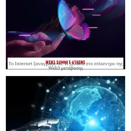
WEB3 SUMMIT ATHENS
Το Internet ξαναγράφεται. Η Ελλάδα στο επίκεντρο της
Web3 μετάβασης