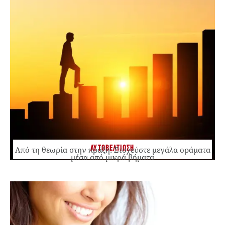
ΑΥΤΟΒΕΛΤΙΩΣΗ
Από τη θεωρία στην πράξη: Στοχεύστε μεγάλα οράματα
μέσα από μικρά βήματα