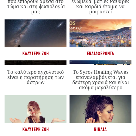
που επιδρούν άμεσα στο
ενωμένα, ματιές καθαρές
σώμα και στη φυσιολογία
και καρδιά έτοιμη να
μας
μοιραστεί
ΚΑΛΎΤΕΡΗ ΖΩΉ
ΕΝΔΙΑΦΈΡΟΝΤΑ
Το καλύτερο αγχολυτικό
Το Syros Healing Waves
είναι η παρατήρηση των
επαναλαμβάνεται για
άστρων
δεύτερη χρονιά και είναι
ακόμα μεγαλύτερο
ΚΑΛΎΤΕΡΗ ΖΩΉ
ΒΙΒΛΊΑ