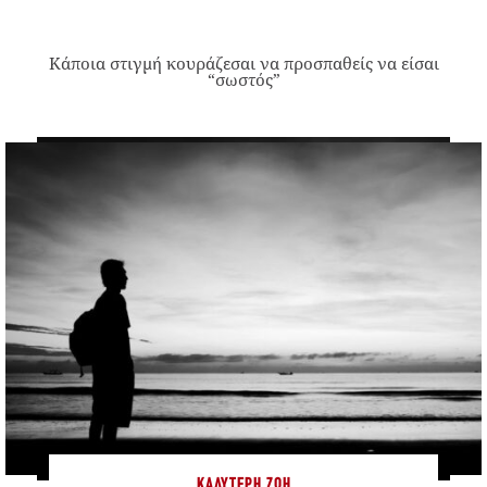
Κάποια στιγμή κουράζεσαι να προσπαθείς να είσαι
“σωστός”
ΚΑΛΎΤΕΡΗ ΖΩΉ