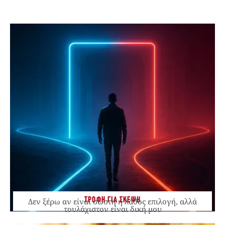
ΤΡΟΦΗ ΓΙΑ ΣΚΕΨΗ
Δεν ξέρω αν είναι σωστή ή λάθος επιλογή, αλλά
τουλάχιστον είναι δική μου