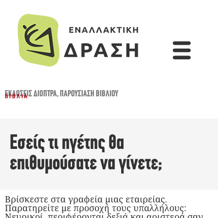
ΕΚΔΌΣΕΙΣ ΔΙΌΠΤΡΑ
,
ΠΑΡΟΥΣΊΑΣΗ ΒΙΒΛΊΟΥ
ΒΙΒΛΊΑ
Εσείς τι ηγέτης θα
επιθυμούσατε να γίνετε;
Βρίσκεστε στα γραφεία μιας εταιρείας.
Παρατηρείτε με προσοχή τους υπαλλήλους:
Νευρικοί, περιφέρονται δεξιά και αριστερά σαν