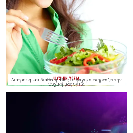
ΨΥΧΙΚΗ ΥΓΕΙΑ
Διατροφή και διάθεση: Πώς το φαγητό επηρεάζει την
ψυχική μας υγεία