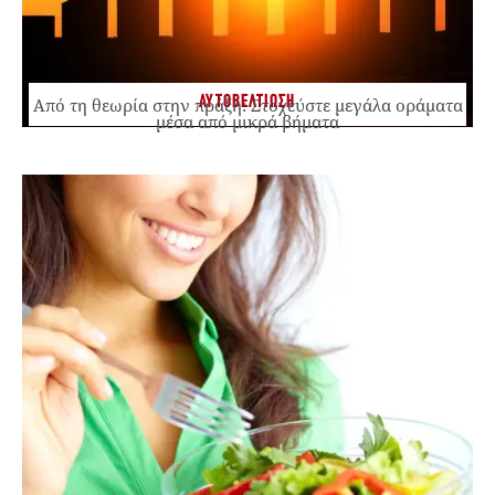
ΑΥΤΟΒΕΛΤΙΩΣΗ
Από τη θεωρία στην πράξη: Στοχεύστε μεγάλα οράματα
μέσα από μικρά βήματα