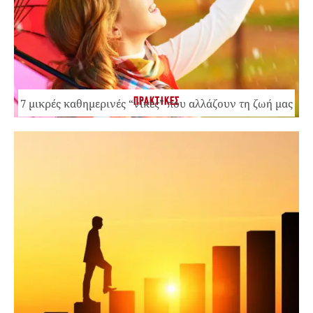
ΠΡΑΚΤΙΚΕΣ
7 μικρές καθημερινές “νίκες” που αλλάζουν τη ζωή μας