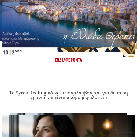
ΕΝΔΙΑΦΈΡΟΝΤΑ
Το Syros Healing Waves επαναλαμβάνεται για δεύτερη
χρονιά και είναι ακόμα μεγαλύτερο