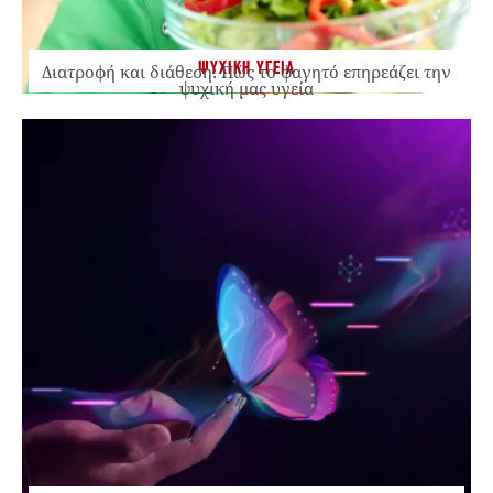
ΨΥΧΙΚΗ ΥΓΕΙΑ
Διατροφή και διάθεση: Πώς το φαγητό επηρεάζει την
ψυχική μας υγεία