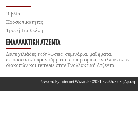
Βιβλία
Προσωπικότητες
Τροφή Για Σκέψη
ΕΝΑΛΛΑΚΤΙΚΉ ΑΤΖΈΝΤΑ
Δείτε χιλιάδες εκδηλώσεις, σεμινάρια, μαθήματα,
εκπαιδευτικά προγράμματα, προορισμούς εναλλακτικών
διακοπών και retreats στην Εναλλακτική Ατζέντα.
Powered By Internet Wizards ©2021 Εναλλακτική Δράση