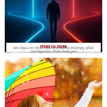
ΤΡΟΦΗ ΓΙΑ ΣΚΕΨΗ
Δεν ξέρω αν είναι σωστή ή λάθος επιλογή, αλλά
τουλάχιστον είναι δική μου