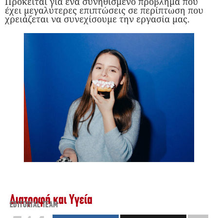
Πρόκειται για ένα συνηθισμένο πρόβλημα που
έχει μεγαλύτερες επιπτώσεις σε περίπτωση που
χρειάζεται να συνεχίσουμε την εργασία μας.
Διατροφή και Υγεία
EDITORIAL TEAM