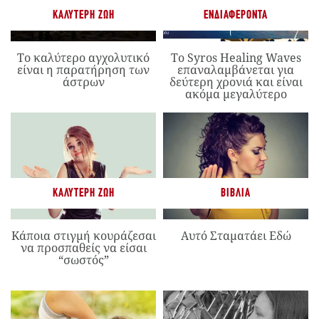
ΚΑΛΎΤΕΡΗ ΖΩΉ
ΕΝΔΙΑΦΈΡΟΝΤΑ
Το καλύτερο αγχολυτικό
Το Syros Healing Waves
είναι η παρατήρηση των
επαναλαμβάνεται για
άστρων
δεύτερη χρονιά και είναι
ακόμα μεγαλύτερο
ΚΑΛΎΤΕΡΗ ΖΩΉ
ΒΙΒΛΊΑ
Κάποια στιγμή κουράζεσαι
Αυτό Σταματάει Εδώ
να προσπαθείς να είσαι
“σωστός”