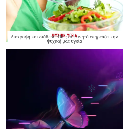
ΨΥΧΙΚΗ ΥΓΕΙΑ
Διατροφή και διάθεση: Πώς το φαγητό επηρεάζει την
ψυχική μας υγεία