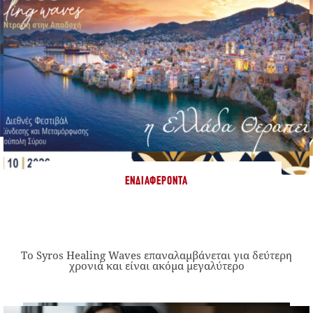
ΕΝΔΙΑΦΈΡΟΝΤΑ
Το Syros Healing Waves επαναλαμβάνεται για δεύτερη
χρονιά και είναι ακόμα μεγαλύτερο