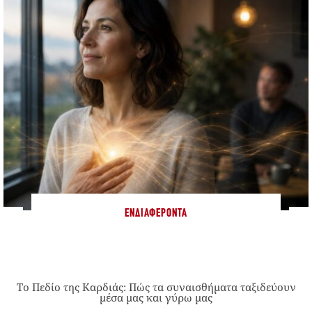
ΕΝΔΙΑΦΈΡΟΝΤΑ
Το Πεδίο της Καρδιάς: Πώς τα συναισθήματα ταξιδεύουν
μέσα μας και γύρω μας