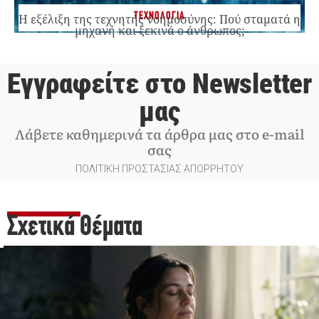
ΤΕΧΝΟΛΟΓΙΑ
Η εξέλιξη της τεχνητής νοημοσύνης: Πού σταματά η
μηχανή και ξεκινά ο άνθρωπος;
Εγγραφείτε στο Newsletter
μας
Λάβετε καθημερινά τα άρθρα μας στο e-mail
σας
ΠΟΛΙΤΙΚΗ ΠΡΟΣΤΑΣΙΑΣ ΑΠΟΡΡΗΤΟΥ
Σχετικά Θέματα