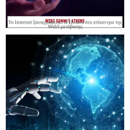
WEB3 SUMMIT ATHENS
Το Internet ξαναγράφεται. Η Ελλάδα στο επίκεντρο της
Web3 μετάβασης