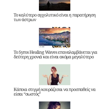
Το καλύτερο αγχολυτικό είναι η παρατήρηση
των άστρων
Το Syros Healing Waves επαναλαμβάνεται για
δεύτερη χρονιά και είναι ακόμα μεγαλύτερο
Κάποια στιγμή κουράζεσαι να προσπαθείς να
είσαι “σωστός”