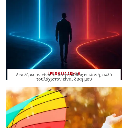
ΤΡΟΦΗ ΓΙΑ ΣΚΕΨΗ
Δεν ξέρω αν είναι σωστή ή λάθος επιλογή, αλλά
τουλάχιστον είναι δική μου