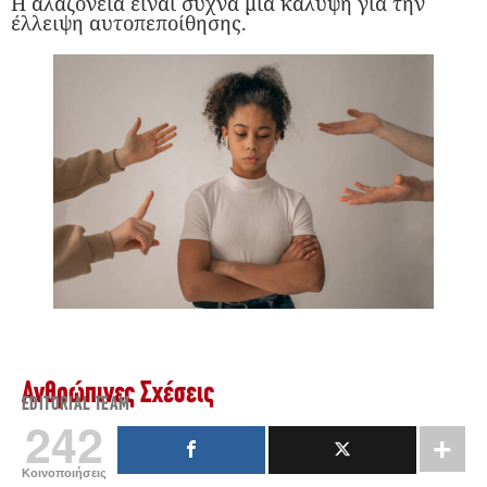
Η αλαζονεία είναι συχνά μια κάλυψη για την
έλλειψη αυτοπεποίθησης.
Ανθρώπινες Σχέσεις
EDITORIAL TEAM
242
Κοινοποιήσεις