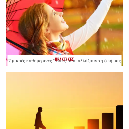
ΠΡΑΚΤΙΚΕΣ
7 μικρές καθημερινές “νίκες” που αλλάζουν τη ζωή μας