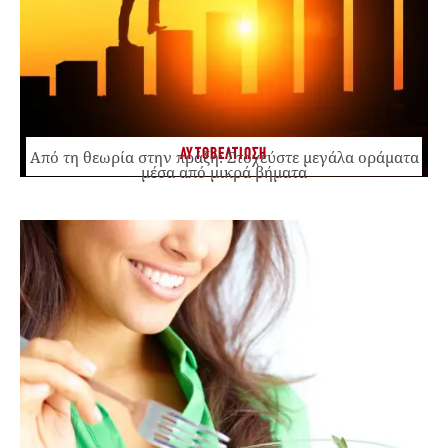
ΑΥΤΟΒΕΛΤΙΩΣΗ
Από τη θεωρία στην πράξη: Στοχεύστε μεγάλα οράματα
μέσα από μικρά βήματα