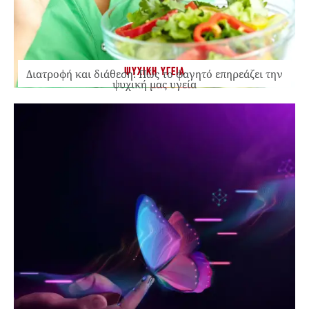
ΨΥΧΙΚΗ ΥΓΕΙΑ
Διατροφή και διάθεση: Πώς το φαγητό επηρεάζει την
ψυχική μας υγεία