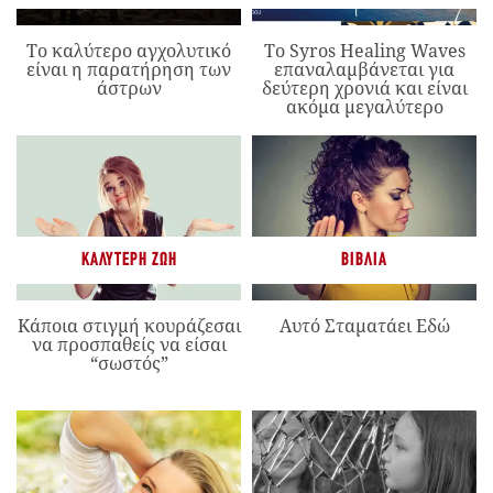
Το καλύτερο αγχολυτικό
Το Syros Healing Waves
είναι η παρατήρηση των
επαναλαμβάνεται για
άστρων
δεύτερη χρονιά και είναι
ακόμα μεγαλύτερο
ΚΑΛΎΤΕΡΗ ΖΩΉ
ΒΙΒΛΊΑ
Κάποια στιγμή κουράζεσαι
Αυτό Σταματάει Εδώ
να προσπαθείς να είσαι
“σωστός”