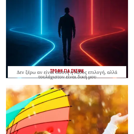
ΤΡΟΦΗ ΓΙΑ ΣΚΕΨΗ
Δεν ξέρω αν είναι σωστή ή λάθος επιλογή, αλλά
τουλάχιστον είναι δική μου