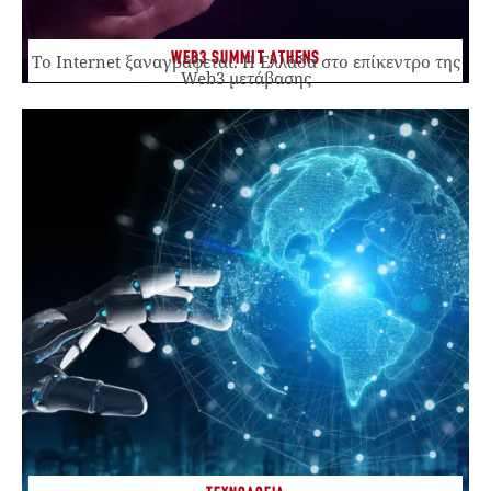
WEB3 SUMMIT ATHENS
Το Internet ξαναγράφεται. Η Ελλάδα στο επίκεντρο της
Web3 μετάβασης