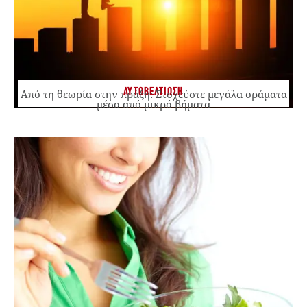
ΑΥΤΟΒΕΛΤΙΩΣΗ
Από τη θεωρία στην πράξη: Στοχεύστε μεγάλα οράματα
μέσα από μικρά βήματα