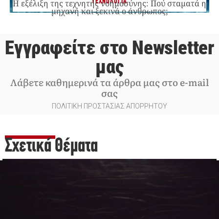
ΤΕΧΝΟΛΟΓΙΑ
Η εξέλιξη της τεχνητής νοημοσύνης: Πού σταματά η
μηχανή και ξεκινά ο άνθρωπος;
Εγγραφείτε στο Newsletter
μας
Λάβετε καθημερινά τα άρθρα μας στο e-mail
σας
ΠΟΛΙΤΙΚΗ ΠΡΟΣΤΑΣΙΑΣ ΑΠΟΡΡΗΤΟΥ
Σχετικά Θέματα