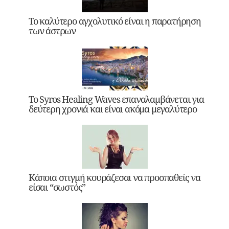
Το καλύτερο αγχολυτικό είναι η παρατήρηση
των άστρων
Το Syros Healing Waves επαναλαμβάνεται για
δεύτερη χρονιά και είναι ακόμα μεγαλύτερο
Κάποια στιγμή κουράζεσαι να προσπαθείς να
είσαι “σωστός”