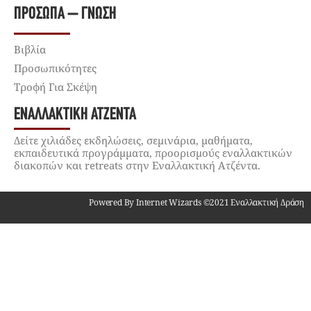
ΠΡΌΣΩΠΑ – ΓΝΏΣΗ
Βιβλία
Προσωπικότητες
Τροφή Για Σκέψη
ΕΝΑΛΛΑΚΤΙΚΉ ΑΤΖΈΝΤΑ
Δείτε χιλιάδες εκδηλώσεις, σεμινάρια, μαθήματα,
εκπαιδευτικά προγράμματα, προορισμούς εναλλακτικών
διακοπών και retreats στην Εναλλακτική Ατζέντα.
Powered By Internet Wizards ©2021 Εναλλακτική Δράση