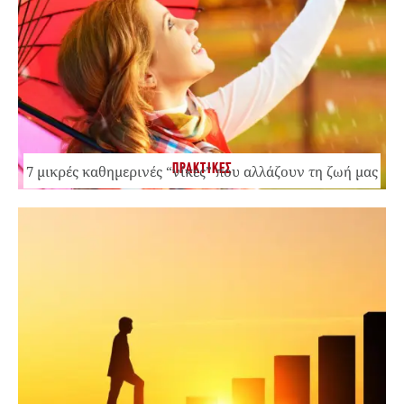
ΠΡΑΚΤΙΚΕΣ
7 μικρές καθημερινές “νίκες” που αλλάζουν τη ζωή μας