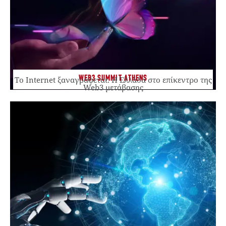
WEB3 SUMMIT ATHENS
Το Internet ξαναγράφεται. Η Ελλάδα στο επίκεντρο της
Web3 μετάβασης