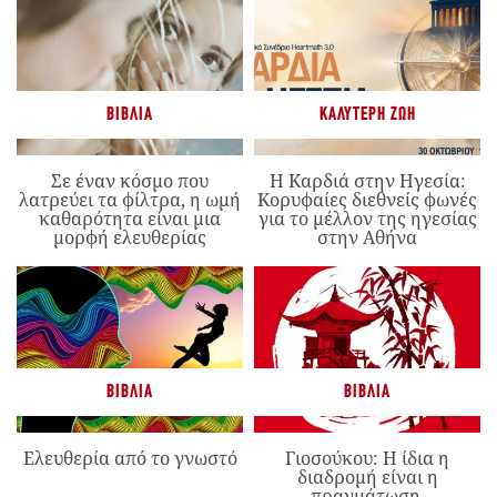
ΒΙΒΛΊΑ
ΚΑΛΎΤΕΡΗ ΖΩΉ
Σε έναν κόσμο που
Η Καρδιά στην Ηγεσία:
λατρεύει τα φίλτρα, η ωμή
Κορυφαίες διεθνείς φωνές
καθαρότητα είναι μια
για το μέλλον της ηγεσίας
μορφή ελευθερίας
στην Αθήνα
ΒΙΒΛΊΑ
ΒΙΒΛΊΑ
Ελευθερία από το γνωστό
Γιοσούκου: Η ίδια η
διαδρομή είναι η
πραγμάτωση.