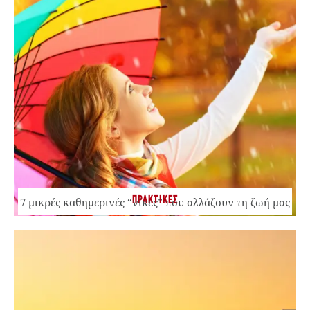
ΠΡΑΚΤΙΚΕΣ
7 μικρές καθημερινές “νίκες” που αλλάζουν τη ζωή μας