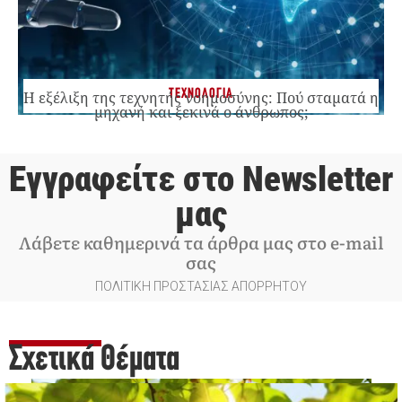
ΤΕΧΝΟΛΟΓΙΑ
Η εξέλιξη της τεχνητής νοημοσύνης: Πού σταματά η
μηχανή και ξεκινά ο άνθρωπος;
Εγγραφείτε στο Newsletter
μας
Λάβετε καθημερινά τα άρθρα μας στο e-mail
σας
ΠΟΛΙΤΙΚΗ ΠΡΟΣΤΑΣΙΑΣ ΑΠΟΡΡΗΤΟΥ
Σχετικά Θέματα