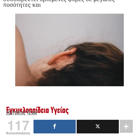
ποσότητες και
Εγκυκλοπαίδεια Υγείας
EDITORIAL TEAM
117
Κοινοποιήσεις