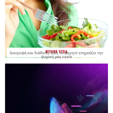
ΨΥΧΙΚΗ ΥΓΕΙΑ
Διατροφή και διάθεση: Πώς το φαγητό επηρεάζει την
ψυχική μας υγεία