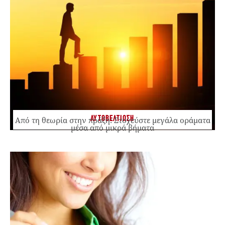
ΑΥΤΟΒΕΛΤΙΩΣΗ
Από τη θεωρία στην πράξη: Στοχεύστε μεγάλα οράματα
μέσα από μικρά βήματα