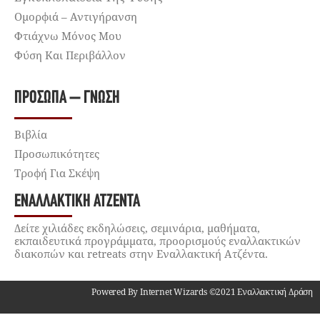
Ομορφιά – Αντιγήρανση
Φτιάχνω Μόνος Μου
Φύση Και Περιβάλλον
ΠΡΌΣΩΠΑ – ΓΝΏΣΗ
Βιβλία
Προσωπικότητες
Τροφή Για Σκέψη
ΕΝΑΛΛΑΚΤΙΚΉ ΑΤΖΈΝΤΑ
Δείτε χιλιάδες εκδηλώσεις, σεμινάρια, μαθήματα,
εκπαιδευτικά προγράμματα, προορισμούς εναλλακτικών
διακοπών και retreats στην Εναλλακτική Ατζέντα.
Powered By Internet Wizards ©2021 Εναλλακτική Δράση