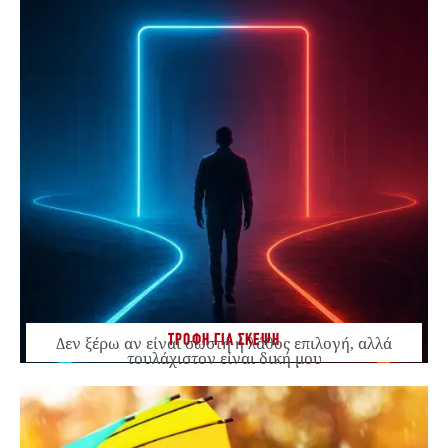
ΤΡΟΦΗ ΓΙΑ ΣΚΕΨΗ
Δεν ξέρω αν είναι σωστή ή λάθος επιλογή, αλλά
τουλάχιστον είναι δική μου