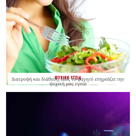
ΨΥΧΙΚΗ ΥΓΕΙΑ
Διατροφή και διάθεση: Πώς το φαγητό επηρεάζει την
ψυχική μας υγεία