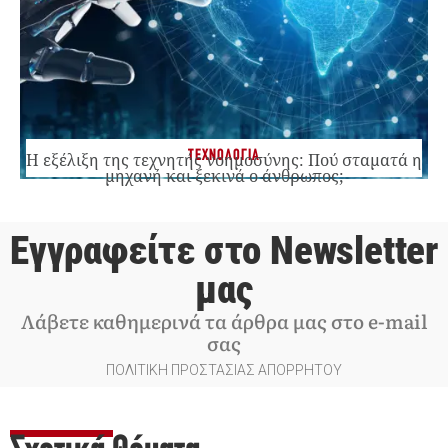
ΤΕΧΝΟΛΟΓΙΑ
Η εξέλιξη της τεχνητής νοημοσύνης: Πού σταματά η
μηχανή και ξεκινά ο άνθρωπος;
Εγγραφείτε στο Newsletter
μας
Λάβετε καθημερινά τα άρθρα μας στο e-mail
σας
ΠΟΛΙΤΙΚΗ ΠΡΟΣΤΑΣΙΑΣ ΑΠΟΡΡΗΤΟΥ