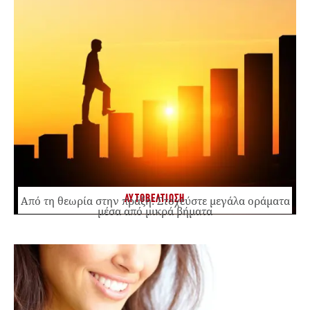
ΑΥΤΟΒΕΛΤΙΩΣΗ
Από τη θεωρία στην πράξη: Στοχεύστε μεγάλα οράματα
μέσα από μικρά βήματα