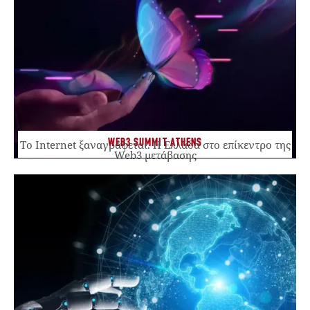
WEB3 SUMMIT ATHENS
Το Internet ξαναγράφεται. Η Ελλάδα στο επίκεντρο της
Web3 μετάβασης