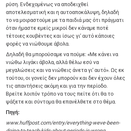
ρύση. Ενδεχομένως να αποδειχθεί
αποτελεσματική και η αυτοαποκάλυψη, δηλαδή
το να μοιραστούμε με τα παιδιά μας ότι πράγματι
όταν ήμαστε εμείς μικροί δεν κάναμε ποτέ
τέτοιες κουβέντες και ίσως γι’ αυτό κάποιες
φορές να νιώθουμε άβολα.
Δηλαδή θα μπορούσαμε να πούμε: «Με κάνει να
νιώθω λιγάκι άβολα, αλλά θέλω εσύ να
μεγαλώσεις και να νιώθεις άνετα γι’ αυτό». Ως εκ
τούτου, οι γονείς δεν μπορούν και δεν έχουν όλες
τις απαντήσεις ακόμη και για την περίοδο.
Βρείτε λοιπόν τρόπο να τους πείτε ότι θα το
ψάξετε και σύντομα θα επανέλθετε στο θέμα.
Πηγή:
www.huffpost.com/entry/everything-weve-been-
doing-to-teach-kids-about-periods-is-wrong