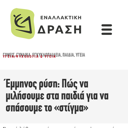
ΓΟΝΕΊΣ
,
ΓΥΝΑΊΚΑ
,
ΕΓΚΥΚΛΟΠΑΙΔΕΙΑ
,
ΠΑΙΔΙΆ
,
ΥΓΕΊΑ
ΥΓΕΊΑ
/
ΨΥΧΟΛΟΓΊΑ & ΥΓΕΊΑ
Έμμηνος ρύση: Πώς να
μιλήσουμε στα παιδιά για να
σπάσουμε το «στίγμα»