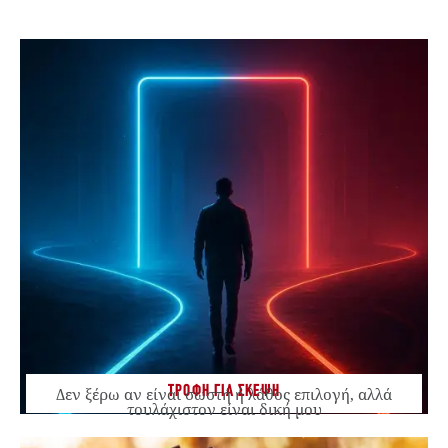
ΤΡΟΦΗ ΓΙΑ ΣΚΕΨΗ
Δεν ξέρω αν είναι σωστή ή λάθος επιλογή, αλλά
τουλάχιστον είναι δική μου