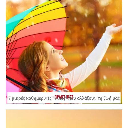
ΠΡΑΚΤΙΚΕΣ
7 μικρές καθημερινές “νίκες” που αλλάζουν τη ζωή μας