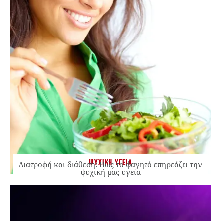
ΨΥΧΙΚΗ ΥΓΕΙΑ
Διατροφή και διάθεση: Πώς το φαγητό επηρεάζει την
ψυχική μας υγεία