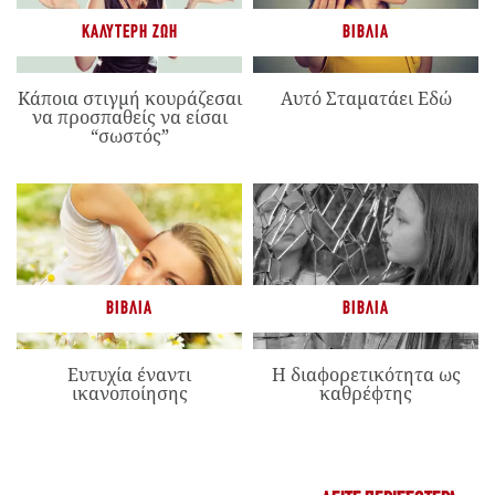
ΚΑΛΎΤΕΡΗ ΖΩΉ
ΒΙΒΛΊΑ
Κάποια στιγμή κουράζεσαι
Αυτό Σταματάει Εδώ
να προσπαθείς να είσαι
“σωστός”
ΒΙΒΛΊΑ
ΒΙΒΛΊΑ
Ευτυχία έναντι
Η διαφορετικότητα ως
ικανοποίησης
καθρέφτης