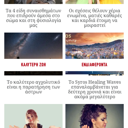
Τα 4 είδη συναισθημάτων
Οι σχέσεις θέλουν χέρια
που επιδρούν άμεσα στο
ενωμένα, ματιές καθαρές
σώμα και στη φυσιολογία
και καρδιά έτοιμη να
μας
μοιραστεί
ΚΑΛΎΤΕΡΗ ΖΩΉ
ΕΝΔΙΑΦΈΡΟΝΤΑ
Το καλύτερο αγχολυτικό
Το Syros Healing Waves
είναι η παρατήρηση των
επαναλαμβάνεται για
άστρων
δεύτερη χρονιά και είναι
ακόμα μεγαλύτερο