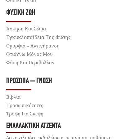
Φυσική Υγεία
ΦΥΣΙΚΉ ΖΩΉ
Άσκηση Και Σώμα
Εγκυκλοπαίδεια Της Φύσης
Ομορφιά – Αντιγήρανση
Φτιάχνω Μόνος Μου
Φύση Και Περιβάλλον
ΠΡΌΣΩΠΑ – ΓΝΏΣΗ
Βιβλία
Προσωπικότητες
Τροφή Για Σκέψη
ΕΝΑΛΛΑΚΤΙΚΉ ΑΤΖΈΝΤΑ
Δείτε χιλιάδες εκδηλώσεις, σεμινάρια, μαθήματα,