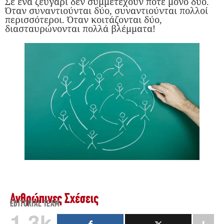
Σε ένα ζευγάρι δεν συμμετέχουν ποτέ μόνο δύο.
Όταν συναντιούνται δύο, συναντιούνται πολλοί
περισσότεροι. Όταν κοιτάζονται δύο,
διασταυρώνονται πολλά βλέμματα!
Ανθρώπινες Σχέσεις
EDITORIAL TEAM
1.3k