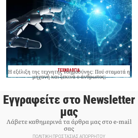
ΤΕΧΝΟΛΟΓΙΑ
Η εξέλιξη της τεχνητής νοημοσύνης: Πού σταματά η
μηχανή και ξεκινά ο άνθρωπος;
Εγγραφείτε στο Newsletter
μας
Λάβετε καθημερινά τα άρθρα μας στο e-mail
σας
ΠΟΛΙΤΙΚΗ ΠΡΟΣΤΑΣΙΑΣ ΑΠΟΡΡΗΤΟΥ