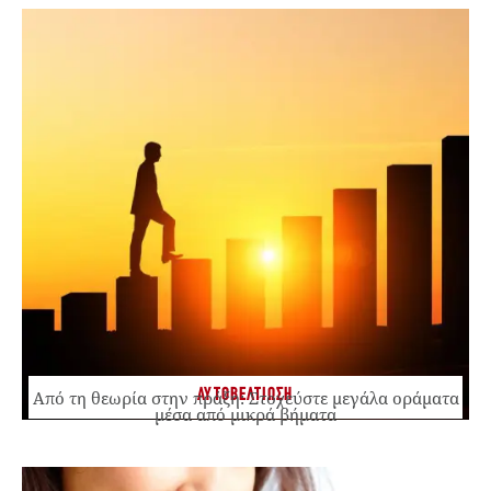
ΑΥΤΟΒΕΛΤΙΩΣΗ
Από τη θεωρία στην πράξη: Στοχεύστε μεγάλα οράματα
μέσα από μικρά βήματα