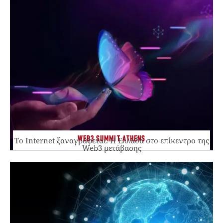
WEB3 SUMMIT ATHENS
Το Internet ξαναγράφεται. Η Ελλάδα στο επίκεντρο της
Web3 μετάβασης