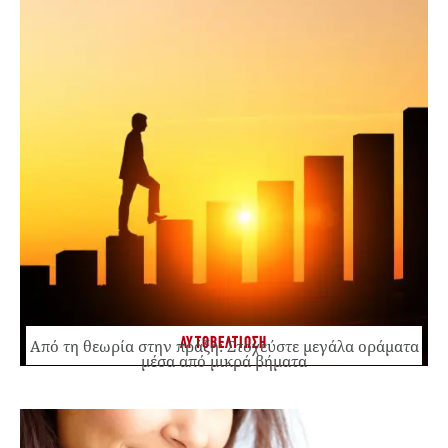
ΑΥΤΟΒΕΛΤΙΩΣΗ
Από τη θεωρία στην πράξη: Στοχεύστε μεγάλα οράματα
μέσα από μικρά βήματα