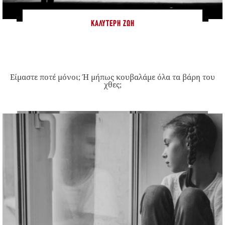
ΚΑΛΎΤΕΡΗ ΖΩΉ
Είμαστε ποτέ μόνοι; Ή μήπως κουβαλάμε όλα τα βάρη του
χθες;