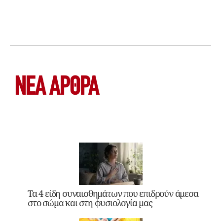
ΝΕΑ ΆΡΘΡΑ
Τα 4 είδη συναισθημάτων που επιδρούν άμεσα
στο σώμα και στη φυσιολογία μας