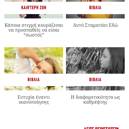
ΚΑΛΎΤΕΡΗ ΖΩΉ
ΒΙΒΛΊΑ
Κάποια στιγμή κουράζεσαι
Αυτό Σταματάει Εδώ
να προσπαθείς να είσαι
“σωστός”
ΒΙΒΛΊΑ
ΒΙΒΛΊΑ
Ευτυχία έναντι
Η διαφορετικότητα ως
ικανοποίησης
καθρέφτης