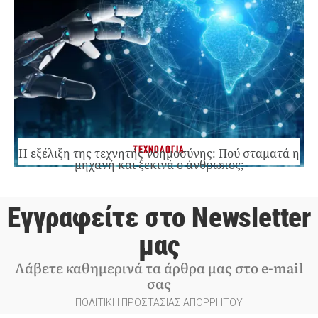
ΤΕΧΝΟΛΟΓΙΑ
Η εξέλιξη της τεχνητής νοημοσύνης: Πού σταματά η
μηχανή και ξεκινά ο άνθρωπος;
Εγγραφείτε στο Newsletter
μας
Λάβετε καθημερινά τα άρθρα μας στο e-mail
σας
ΠΟΛΙΤΙΚΗ ΠΡΟΣΤΑΣΙΑΣ ΑΠΟΡΡΗΤΟΥ