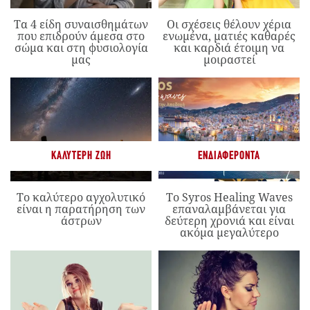
Τα 4 είδη συναισθημάτων
Οι σχέσεις θέλουν χέρια
που επιδρούν άμεσα στο
ενωμένα, ματιές καθαρές
σώμα και στη φυσιολογία
και καρδιά έτοιμη να
μας
μοιραστεί
ΚΑΛΎΤΕΡΗ ΖΩΉ
ΕΝΔΙΑΦΈΡΟΝΤΑ
Το καλύτερο αγχολυτικό
Το Syros Healing Waves
είναι η παρατήρηση των
επαναλαμβάνεται για
άστρων
δεύτερη χρονιά και είναι
ακόμα μεγαλύτερο