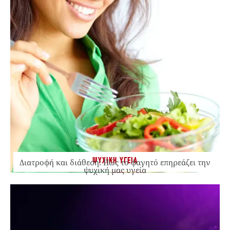
ΨΥΧΙΚΗ ΥΓΕΙΑ
Διατροφή και διάθεση: Πώς το φαγητό επηρεάζει την
ψυχική μας υγεία