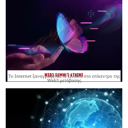
WEB3 SUMMIT ATHENS
Το Internet ξαναγράφεται. Η Ελλάδα στο επίκεντρο της
Web3 μετάβασης