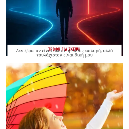
ΤΡΟΦΗ ΓΙΑ ΣΚΕΨΗ
Δεν ξέρω αν είναι σωστή ή λάθος επιλογή, αλλά
τουλάχιστον είναι δική μου