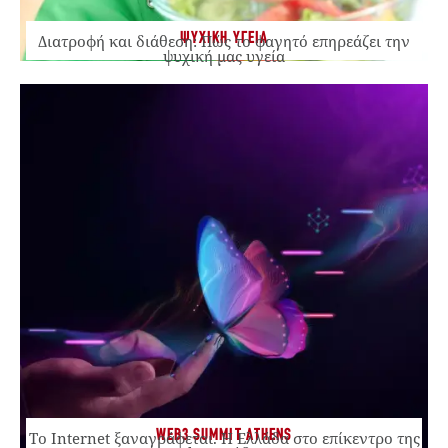
ΨΥΧΙΚΗ ΥΓΕΙΑ
Διατροφή και διάθεση: Πώς το φαγητό επηρεάζει την
ψυχική μας υγεία
WEB3 SUMMIT ATHENS
Το Internet ξαναγράφεται. Η Ελλάδα στο επίκεντρο της