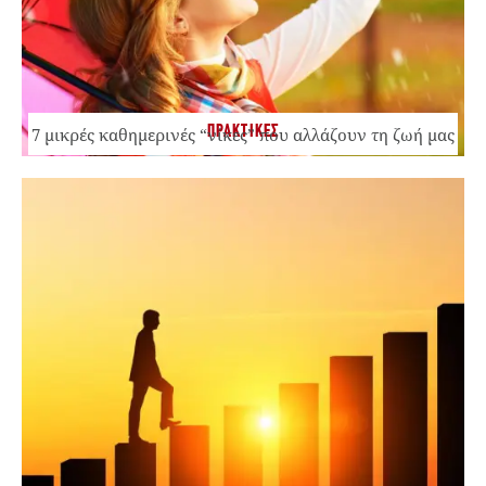
ΠΡΑΚΤΙΚΕΣ
7 μικρές καθημερινές “νίκες” που αλλάζουν τη ζωή μας