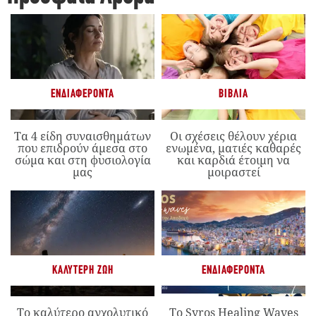
ΕΝΔΙΑΦΈΡΟΝΤΑ
ΒΙΒΛΊΑ
Τα 4 είδη συναισθημάτων
Οι σχέσεις θέλουν χέρια
που επιδρούν άμεσα στο
ενωμένα, ματιές καθαρές
σώμα και στη φυσιολογία
και καρδιά έτοιμη να
μας
μοιραστεί
ΚΑΛΎΤΕΡΗ ΖΩΉ
ΕΝΔΙΑΦΈΡΟΝΤΑ
Το καλύτερο αγχολυτικό
Το Syros Healing Waves