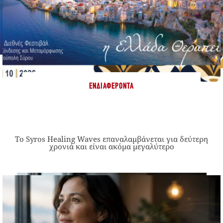
ΕΝΔΙΑΦΈΡΟΝΤΑ
Το Syros Healing Waves επαναλαμβάνεται για δεύτερη
χρονιά και είναι ακόμα μεγαλύτερο