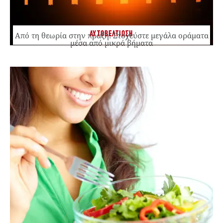
ΑΥΤΟΒΕΛΤΙΩΣΗ
Από τη θεωρία στην πράξη: Στοχεύστε μεγάλα οράματα
μέσα από μικρά βήματα