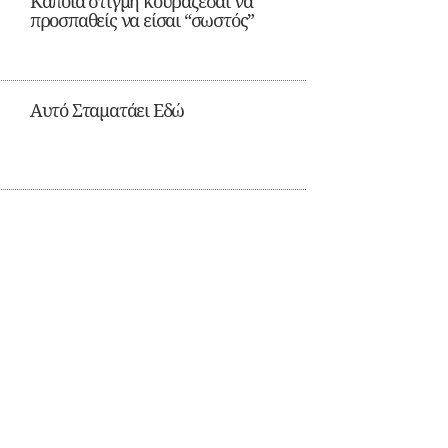
Κάποια στιγμή κουράζεσαι να
προσπαθείς να είσαι “σωστός”
Αυτό Σταματάει Εδώ