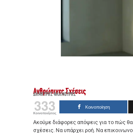
Ανθρώπινες Σχέσεις
ΔΗΜΉΤΡΗΣ ΦΛΑΜΟΎΡΗΣ
333
Κοινοποίηση
Κοινοποιήσεις
Ακούμε διάφορες απόψεις για το πώς θα 
σχέσεις. Να υπάρχει ροή. Να επικοινωνο