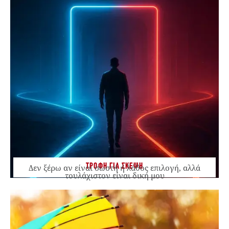
ΤΡΟΦΗ ΓΙΑ ΣΚΕΨΗ
Δεν ξέρω αν είναι σωστή ή λάθος επιλογή, αλλά
τουλάχιστον είναι δική μου