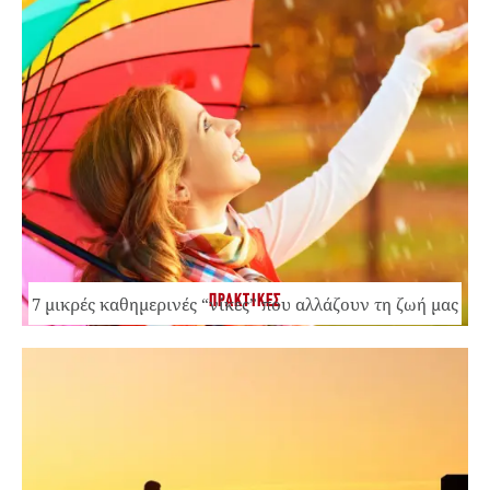
ΠΡΑΚΤΙΚΕΣ
7 μικρές καθημερινές “νίκες” που αλλάζουν τη ζωή μας