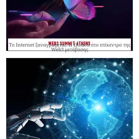
WEB3 SUMMIT ATHENS
Το Internet ξαναγράφεται. Η Ελλάδα στο επίκεντρο της
Web3 μετάβασης