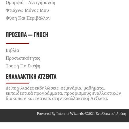
Ομορφιά – Αντιγήρανση
Φτιάχνω Μόνος Μου
Φύση Και Περιβάλλον
ΠΡΌΣΩΠΑ – ΓΝΏΣΗ
Βιβλία
Προσωπικότητες
Τροφή Για Σκέψη
ΕΝΑΛΛΑΚΤΙΚΉ ΑΤΖΈΝΤΑ
Δείτε χιλιάδες εκδηλώσεις, σεμινάρια, μαθήματα,
εκπαιδευτικά προγράμματα, προορισμούς εναλλακτικών
διακοπών και retreats στην Εναλλακτική Ατζέντα.
Powered By Internet Wizards ©2021 Εναλλακτική Δράση