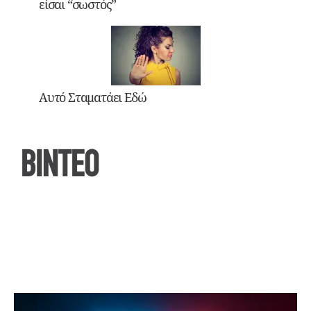
είσαι “σωστός”
Αυτό Σταματάει Εδώ
ΒΙΝΤΕΟ