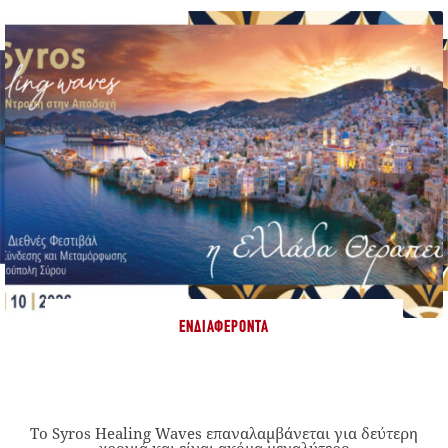
ΕΝΔΙΑΦΈΡΟΝΤΑ
Το Syros Healing Waves επαναλαμβάνεται για δεύτερη
χρονιά και είναι ακόμα μεγαλύτερο