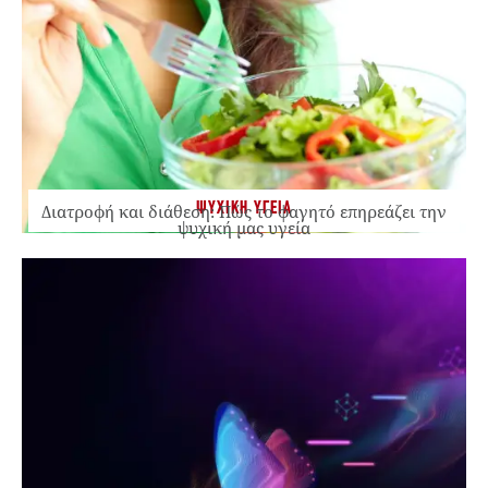
ΨΥΧΙΚΗ ΥΓΕΙΑ
Διατροφή και διάθεση: Πώς το φαγητό επηρεάζει την
ψυχική μας υγεία