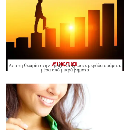
ΑΥΤΟΒΕΛΤΙΩΣΗ
Από τη θεωρία στην πράξη: Στοχεύστε μεγάλα οράματα
μέσα από μικρά βήματα