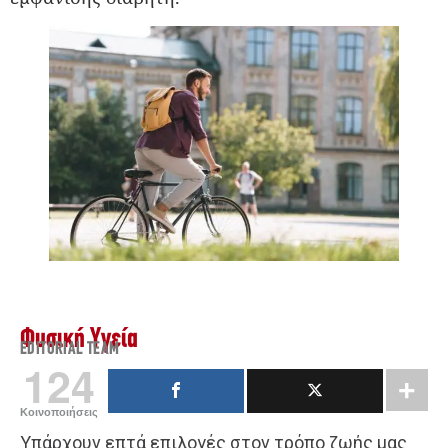
Φυσική Υγεία
EDITORIAL TEAM
124
Κοινοποιήσεις
Υπάρχουν επτά επιλογές στον τρόπο ζωής μας