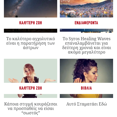
ΚΑΛΎΤΕΡΗ ΖΩΉ
ΕΝΔΙΑΦΈΡΟΝΤΑ
Το καλύτερο αγχολυτικό
Το Syros Healing Waves
είναι η παρατήρηση των
επαναλαμβάνεται για
άστρων
δεύτερη χρονιά και είναι
ακόμα μεγαλύτερο
ΚΑΛΎΤΕΡΗ ΖΩΉ
ΒΙΒΛΊΑ
Κάποια στιγμή κουράζεσαι
Αυτό Σταματάει Εδώ
να προσπαθείς να είσαι
“σωστός”