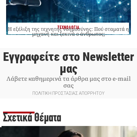
ΤΕΧΝΟΛΟΓΙΑ
Η εξέλιξη της τεχνητής νοημοσύνης: Πού σταματά η
μηχανή και ξεκινά ο άνθρωπος;
Εγγραφείτε στο Newsletter
μας
Λάβετε καθημερινά τα άρθρα μας στο e-mail
σας
ΠΟΛΙΤΙΚΗ ΠΡΟΣΤΑΣΙΑΣ ΑΠΟΡΡΗΤΟΥ
Σχετικά Θέματα