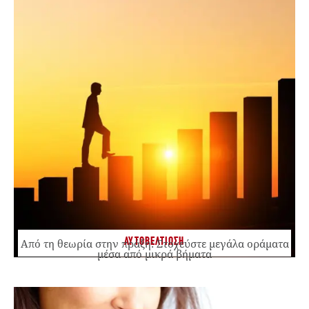
ΑΥΤΟΒΕΛΤΙΩΣΗ
Από τη θεωρία στην πράξη: Στοχεύστε μεγάλα οράματα
μέσα από μικρά βήματα