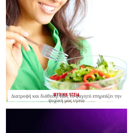
ΨΥΧΙΚΗ ΥΓΕΙΑ
Διατροφή και διάθεση: Πώς το φαγητό επηρεάζει την
ψυχική μας υγεία