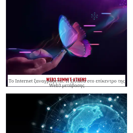
WEB3 SUMMIT ATHENS
Το Internet ξαναγράφεται. Η Ελλάδα στο επίκεντρο της
Web3 μετάβασης