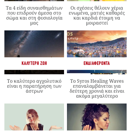
Τα 4 είδη συναισθημάτων
Οι σχέσεις θέλουν χέρια
που επιδρούν άμεσα στο
ενωμένα, ματιές καθαρές
σώμα και στη φυσιολογία
και καρδιά έτοιμη να
μας
μοιραστεί
ΚΑΛΎΤΕΡΗ ΖΩΉ
ΕΝΔΙΑΦΈΡΟΝΤΑ
Το καλύτερο αγχολυτικό
Το Syros Healing Waves
είναι η παρατήρηση των
επαναλαμβάνεται για
άστρων
δεύτερη χρονιά και είναι
ακόμα μεγαλύτερο