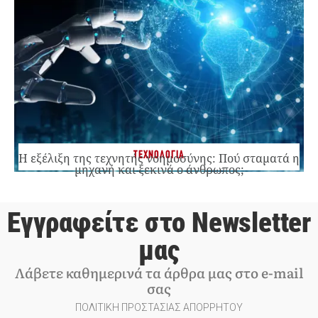
ΤΕΧΝΟΛΟΓΙΑ
Η εξέλιξη της τεχνητής νοημοσύνης: Πού σταματά η
μηχανή και ξεκινά ο άνθρωπος;
Εγγραφείτε στο Newsletter
μας
Λάβετε καθημερινά τα άρθρα μας στο e-mail
σας
ΠΟΛΙΤΙΚΗ ΠΡΟΣΤΑΣΙΑΣ ΑΠΟΡΡΗΤΟΥ