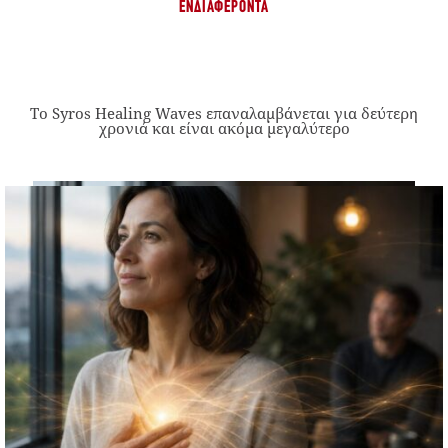
ΕΝΔΙΑΦΈΡΟΝΤΑ
Το Syros Healing Waves επαναλαμβάνεται για δεύτερη
χρονιά και είναι ακόμα μεγαλύτερο