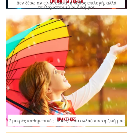
ΤΡΟΦΗ ΓΙΑ ΣΚΕΨΗ
Δεν ξέρω αν είναι σωστή ή λάθος επιλογή, αλλά
τουλάχιστον είναι δική μου
ΠΡΑΚΤΙΚΕΣ
7 μικρές καθημερινές “νίκες” που αλλάζουν τη ζωή μας