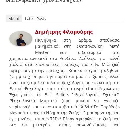
Μια ανθρώπινη χρονιά να έχεις!
About
Latest Posts
Δημήτρης Φλαμούρης
Γεννήθηκα στη Δράμα, σπούδασα
μαθηματικά στη Θεσσαλονίκη. Μετά
Master και διδακτορικό στα
χρηματοοικονομικά στο Λονδίνο. Δούλεψα για πολλά
χρόνια στις επενδυτικές τράπεζες του City. Μια ζωή
αφιερωμένη στην επιτυχία… Κάποια στιγμή η αληθινή
ζωή μου χτύπησε την πόρτα και μου έδειξε πως αλλού
είναι το ζουμί! Σπούδασα ψυχολογία, με ειδίκευση στη
Θετική Ψυχολογία και αυτή τη στιγμή είμαι Ψυχολόγος.
Έχω γράψει τα Best Sellers "Ψυχο-λογικές Σχέσεις",
"Ψυχο-λογικά Μυστικά (που μακάρι να γνώριζα
νωρίτερα)" και το αντισυμβατικό βιβλίο"To Παράδοξο
Μονοπάτι προς το Νόημα της Ζωής". Ειμαι ομιλητής και
έχω μιλήσει και στο ΤEDx/ Πλέον αφιερώνω τη ζωή μου
στο να μεταφέρω στους συνανθρώπους μου