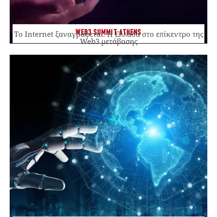
WEB3 SUMMIT ATHENS
Το Internet ξαναγράφεται. Η Ελλάδα στο επίκεντρο της
Web3 μετάβασης