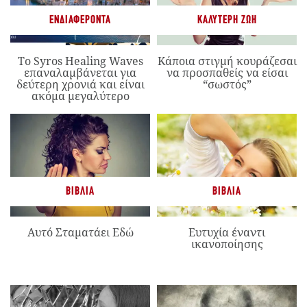
ΕΝΔΙΑΦΈΡΟΝΤΑ
ΚΑΛΎΤΕΡΗ ΖΩΉ
Το Syros Healing Waves
Κάποια στιγμή κουράζεσαι
επαναλαμβάνεται για
να προσπαθείς να είσαι
δεύτερη χρονιά και είναι
“σωστός”
ακόμα μεγαλύτερο
ΒΙΒΛΊΑ
ΒΙΒΛΊΑ
Αυτό Σταματάει Εδώ
Ευτυχία έναντι
ικανοποίησης