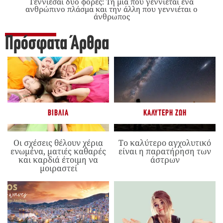
Γεννιέσαι δύο φορές: Tη μία που γεννιέται ένα
ανθρώπινο πλάσμα και την άλλη που γεννιέται ο
άνθρωπος
Πρόσφατα Άρθρα
ΒΙΒΛΊΑ
ΚΑΛΎΤΕΡΗ ΖΩΉ
Οι σχέσεις θέλουν χέρια
Το καλύτερο αγχολυτικό
ενωμένα, ματιές καθαρές
είναι η παρατήρηση των
και καρδιά έτοιμη να
άστρων
μοιραστεί