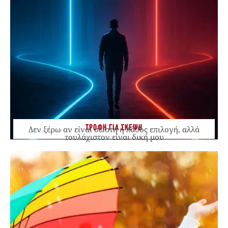
ΤΡΟΦΗ ΓΙΑ ΣΚΕΨΗ
Δεν ξέρω αν είναι σωστή ή λάθος επιλογή, αλλά
τουλάχιστον είναι δική μου