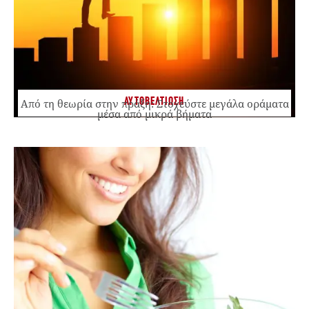
ΑΥΤΟΒΕΛΤΙΩΣΗ
Από τη θεωρία στην πράξη: Στοχεύστε μεγάλα οράματα
μέσα από μικρά βήματα