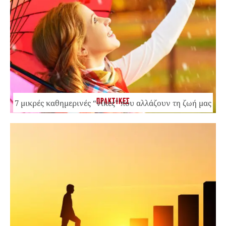
ΠΡΑΚΤΙΚΕΣ
7 μικρές καθημερινές “νίκες” που αλλάζουν τη ζωή μας