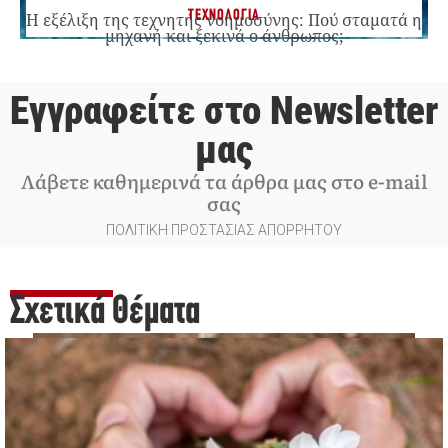
ΤΕΧΝΟΛΟΓΙΑ
Η εξέλιξη της τεχνητής νοημοσύνης: Πού σταματά η
μηχανή και ξεκινά ο άνθρωπος;
Εγγραφείτε στο Newsletter
μας
Λάβετε καθημερινά τα άρθρα μας στο e-mail
σας
ΠΟΛΙΤΙΚΗ ΠΡΟΣΤΑΣΙΑΣ ΑΠΟΡΡΗΤΟΥ
Σχετικά Θέματα