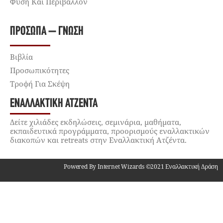
Φύση Και Περιβάλλον
ΠΡΌΣΩΠΑ – ΓΝΏΣΗ
Βιβλία
Προσωπικότητες
Τροφή Για Σκέψη
ΕΝΑΛΛΑΚΤΙΚΉ ΑΤΖΈΝΤΑ
Δείτε χιλιάδες εκδηλώσεις, σεμινάρια, μαθήματα,
εκπαιδευτικά προγράμματα, προορισμούς εναλλακτικών
διακοπών και retreats στην Εναλλακτική Ατζέντα.
Powered By Internet Wizards ©2021 Εναλλακτική Δράση