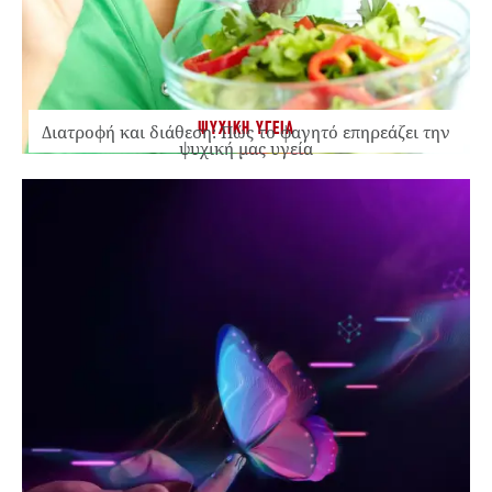
ΨΥΧΙΚΗ ΥΓΕΙΑ
Διατροφή και διάθεση: Πώς το φαγητό επηρεάζει την
ψυχική μας υγεία