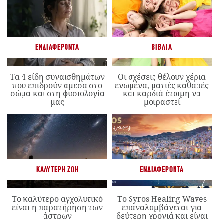
ΕΝΔΙΑΦΈΡΟΝΤΑ
ΒΙΒΛΊΑ
Τα 4 είδη συναισθημάτων
Οι σχέσεις θέλουν χέρια
που επιδρούν άμεσα στο
ενωμένα, ματιές καθαρές
σώμα και στη φυσιολογία
και καρδιά έτοιμη να
μας
μοιραστεί
ΚΑΛΎΤΕΡΗ ΖΩΉ
ΕΝΔΙΑΦΈΡΟΝΤΑ
Το καλύτερο αγχολυτικό
Το Syros Healing Waves
είναι η παρατήρηση των
επαναλαμβάνεται για
άστρων
δεύτερη χρονιά και είναι