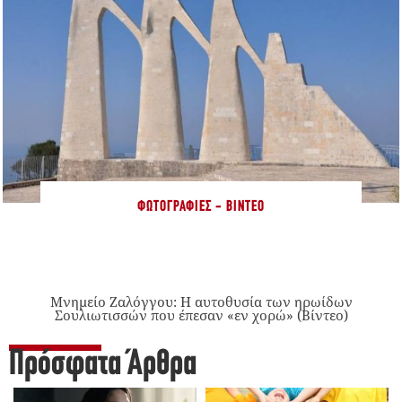
ΦΩΤΟΓΡΑΦΊΕΣ - ΒΊΝΤΕΟ
Μνημείο Ζαλόγγου: Η αυτοθυσία των ηρωίδων
Σουλιωτισσών που έπεσαν «εν χορώ» (Βίντεο)
Πρόσφατα Άρθρα