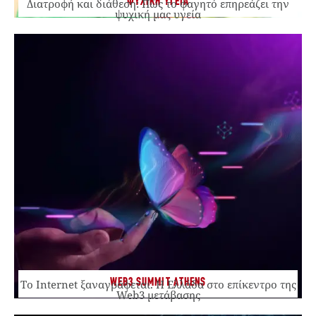
ΨΥΧΙΚΗ ΥΓΕΙΑ
Διατροφή και διάθεση: Πώς το φαγητό επηρεάζει την
ψυχική μας υγεία
WEB3 SUMMIT ATHENS
Το Internet ξαναγράφεται. Η Ελλάδα στο επίκεντρο της
Web3 μετάβασης