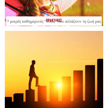
ΠΡΑΚΤΙΚΕΣ
7 μικρές καθημερινές “νίκες” που αλλάζουν τη ζωή μας