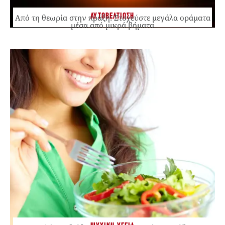
ΑΥΤΟΒΕΛΤΙΩΣΗ
Από τη θεωρία στην πράξη: Στοχεύστε μεγάλα οράματα
μέσα από μικρά βήματα