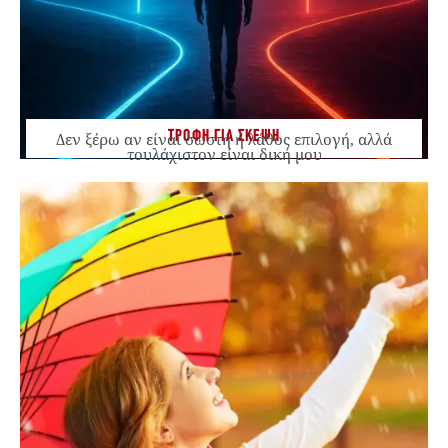
ΤΡΟΦΗ ΓΙΑ ΣΚΕΨΗ
Δεν ξέρω αν είναι σωστή ή λάθος επιλογή, αλλά
τουλάχιστον είναι δική μου