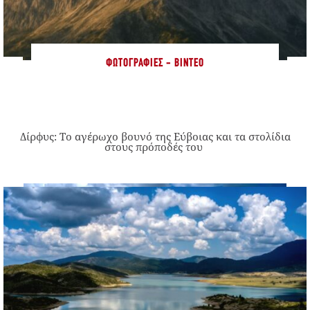
ΦΩΤΟΓΡΑΦΊΕΣ - ΒΊΝΤΕΟ
Δίρφυς: Το αγέρωχο βουνό της Εύβοιας και τα στολίδια
στους πρόποδές του