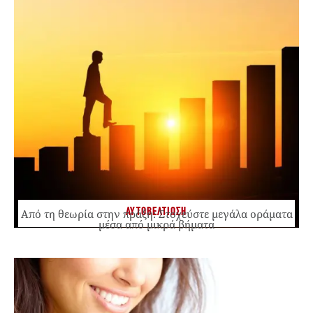
ΑΥΤΟΒΕΛΤΙΩΣΗ
Από τη θεωρία στην πράξη: Στοχεύστε μεγάλα οράματα
μέσα από μικρά βήματα