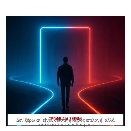
ΤΡΟΦΗ ΓΙΑ ΣΚΕΨΗ
Δεν ξέρω αν είναι σωστή ή λάθος επιλογή, αλλά
τουλάχιστον είναι δική μου