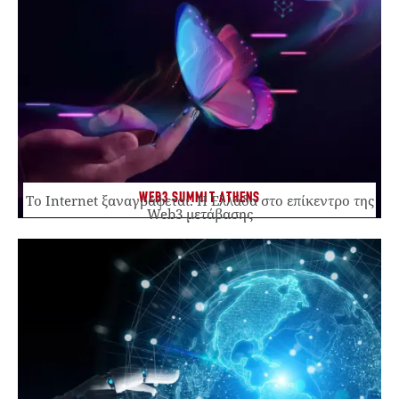
WEB3 SUMMIT ATHENS
Το Internet ξαναγράφεται. Η Ελλάδα στο επίκεντρο της
Web3 μετάβασης