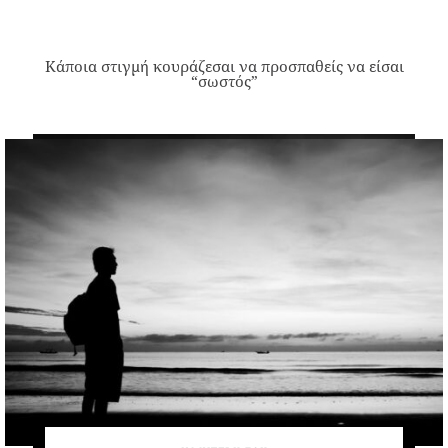
Κάποια στιγμή κουράζεσαι να προσπαθείς να είσαι
“σωστός”