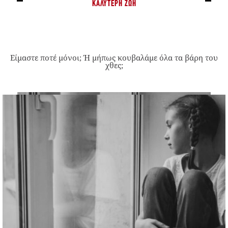
ΚΑΛΎΤΕΡΗ ΖΩΉ
Είμαστε ποτέ μόνοι; Ή μήπως κουβαλάμε όλα τα βάρη του
χθες;