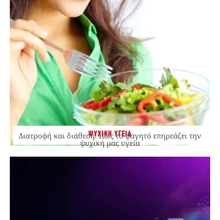
ΨΥΧΙΚΗ ΥΓΕΙΑ
Διατροφή και διάθεση: Πώς το φαγητό επηρεάζει την
ψυχική μας υγεία