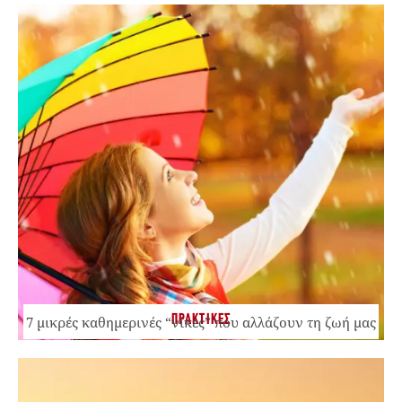
ΠΡΑΚΤΙΚΕΣ
7 μικρές καθημερινές “νίκες” που αλλάζουν τη ζωή μας