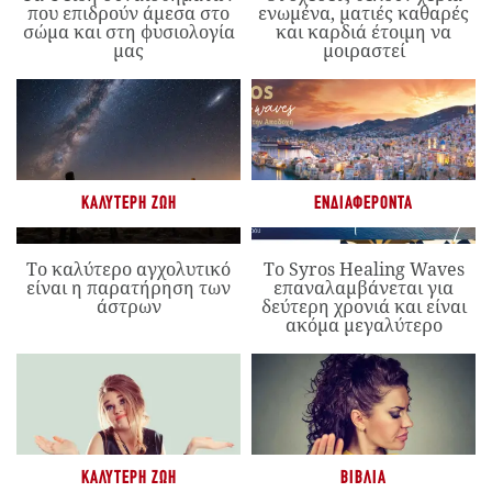
που επιδρούν άμεσα στο
ενωμένα, ματιές καθαρές
σώμα και στη φυσιολογία
και καρδιά έτοιμη να
μας
μοιραστεί
ΚΑΛΎΤΕΡΗ ΖΩΉ
ΕΝΔΙΑΦΈΡΟΝΤΑ
Το καλύτερο αγχολυτικό
Το Syros Healing Waves
είναι η παρατήρηση των
επαναλαμβάνεται για
άστρων
δεύτερη χρονιά και είναι
ακόμα μεγαλύτερο
ΚΑΛΎΤΕΡΗ ΖΩΉ
ΒΙΒΛΊΑ