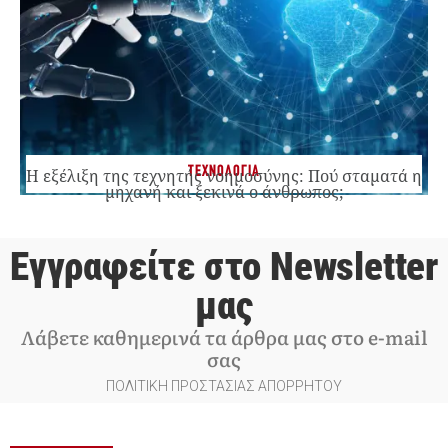
ΤΕΧΝΟΛΟΓΙΑ
Η εξέλιξη της τεχνητής νοημοσύνης: Πού σταματά η
μηχανή και ξεκινά ο άνθρωπος;
Εγγραφείτε στο Newsletter
μας
Λάβετε καθημερινά τα άρθρα μας στο e-mail
σας
ΠΟΛΙΤΙΚΗ ΠΡΟΣΤΑΣΙΑΣ ΑΠΟΡΡΗΤΟΥ