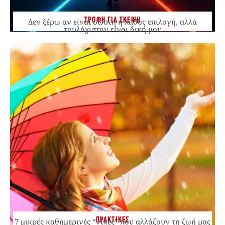
ΤΡΟΦΗ ΓΙΑ ΣΚΕΨΗ
Δεν ξέρω αν είναι σωστή ή λάθος επιλογή, αλλά
τουλάχιστον είναι δική μου
ΠΡΑΚΤΙΚΕΣ
7 μικρές καθημερινές “νίκες” που αλλάζουν τη ζωή μας