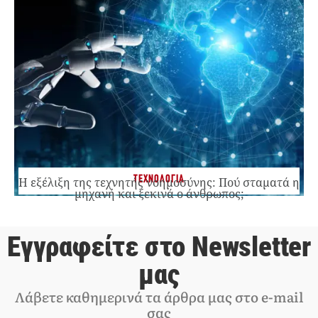
ΤΕΧΝΟΛΟΓΙΑ
Η εξέλιξη της τεχνητής νοημοσύνης: Πού σταματά η
μηχανή και ξεκινά ο άνθρωπος;
Εγγραφείτε στο Newsletter
μας
Λάβετε καθημερινά τα άρθρα μας στο e-mail
σας