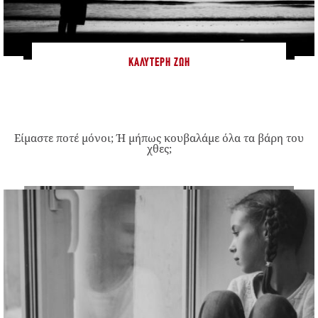
ΚΑΛΎΤΕΡΗ ΖΩΉ
Είμαστε ποτέ μόνοι; Ή μήπως κουβαλάμε όλα τα βάρη του
χθες;