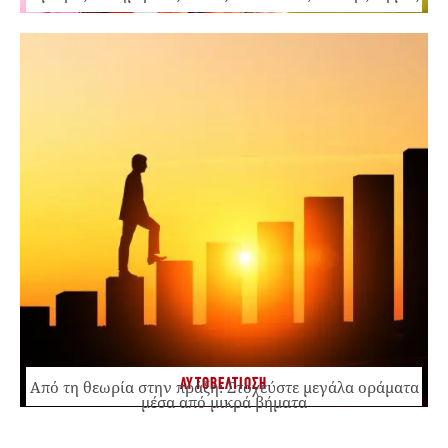
ΑΥΤΟΒΕΛΤΙΩΣΗ
Από τη θεωρία στην πράξη: Στοχεύστε μεγάλα οράματα
μέσα από μικρά βήματα