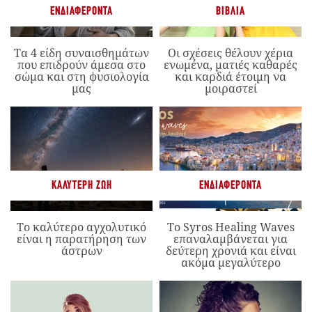
ΕΝΔΙΑΦΈΡΟΝΤΑ
ΒΙΒΛΊΑ
Τα 4 είδη συναισθημάτων
Οι σχέσεις θέλουν χέρια
που επιδρούν άμεσα στο
ενωμένα, ματιές καθαρές
σώμα και στη φυσιολογία
και καρδιά έτοιμη να
μας
μοιραστεί
ΚΑΛΎΤΕΡΗ ΖΩΉ
ΕΝΔΙΑΦΈΡΟΝΤΑ
Το καλύτερο αγχολυτικό
Το Syros Healing Waves
είναι η παρατήρηση των
επαναλαμβάνεται για
άστρων
δεύτερη χρονιά και είναι
ακόμα μεγαλύτερο