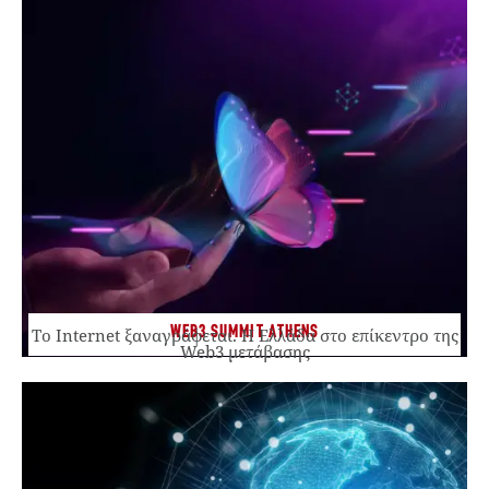
WEB3 SUMMIT ATHENS
Το Internet ξαναγράφεται. Η Ελλάδα στο επίκεντρο της
Web3 μετάβασης