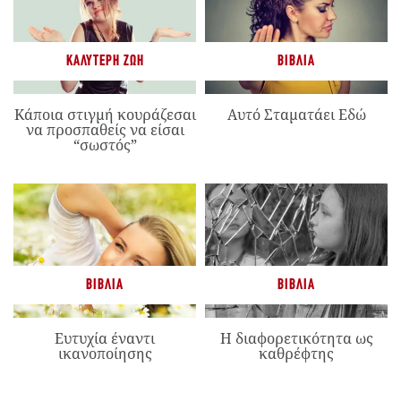
ΚΑΛΎΤΕΡΗ ΖΩΉ
ΒΙΒΛΊΑ
Κάποια στιγμή κουράζεσαι
Αυτό Σταματάει Εδώ
να προσπαθείς να είσαι
“σωστός”
ΒΙΒΛΊΑ
ΒΙΒΛΊΑ
Ευτυχία έναντι
Η διαφορετικότητα ως
ικανοποίησης
καθρέφτης