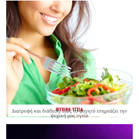
ΨΥΧΙΚΗ ΥΓΕΙΑ
Διατροφή και διάθεση: Πώς το φαγητό επηρεάζει την
ψυχική μας υγεία