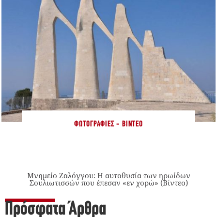
ΦΩΤΟΓΡΑΦΊΕΣ - ΒΊΝΤΕΟ
Μνημείο Ζαλόγγου: Η αυτοθυσία των ηρωίδων
Σουλιωτισσών που έπεσαν «εν χορώ» (Βίντεο)
Πρόσφατα Άρθρα