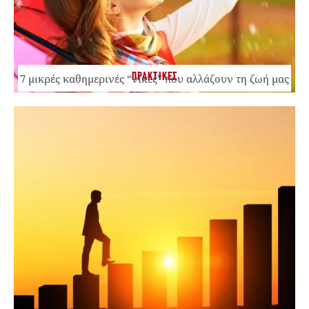
ΠΡΑΚΤΙΚΕΣ
7 μικρές καθημερινές “νίκες” που αλλάζουν τη ζωή μας