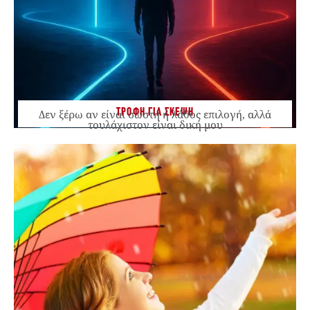
ΤΡΟΦΗ ΓΙΑ ΣΚΕΨΗ
Δεν ξέρω αν είναι σωστή ή λάθος επιλογή, αλλά
τουλάχιστον είναι δική μου