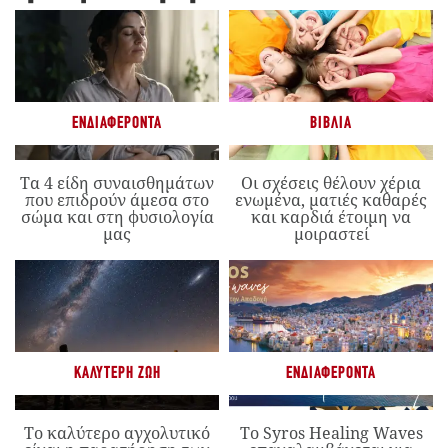
ΕΝΔΙΑΦΈΡΟΝΤΑ
ΒΙΒΛΊΑ
Τα 4 είδη συναισθημάτων
Οι σχέσεις θέλουν χέρια
που επιδρούν άμεσα στο
ενωμένα, ματιές καθαρές
σώμα και στη φυσιολογία
και καρδιά έτοιμη να
μας
μοιραστεί
ΚΑΛΎΤΕΡΗ ΖΩΉ
ΕΝΔΙΑΦΈΡΟΝΤΑ
Το καλύτερο αγχολυτικό
Το Syros Healing Waves