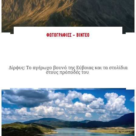
ΦΩΤΟΓΡΑΦΊΕΣ - ΒΊΝΤΕΟ
Δίρφυς: Το αγέρωχο βουνό της Εύβοιας και τα στολίδια
στους πρόποδές του