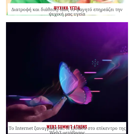
ΨΥΧΙΚΗ ΥΓΕΙΑ
Διατροφή και διάθεση: Πώς το φαγητό επηρεάζει την
ψυχική μας υγεία
WEB3 SUMMIT ATHENS
Το Internet ξαναγράφεται. Η Ελλάδα στο επίκεντρο της
Web3 μετάβασης