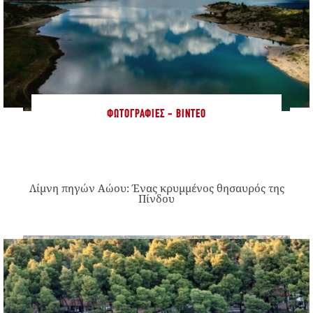
ΦΩΤΟΓΡΑΦΊΕΣ - ΒΊΝΤΕΟ
Λίμνη πηγών Αώου: Ένας κρυμμένος θησαυρός της
Πίνδου