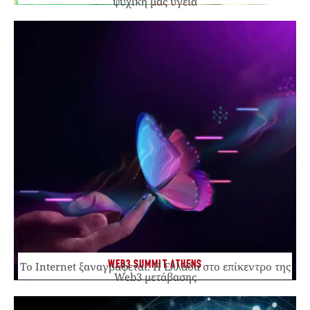
ψυχική μας υγεία
WEB3 SUMMIT ATHENS
Το Internet ξαναγράφεται. Η Ελλάδα στο επίκεντρο της
Web3 μετάβασης