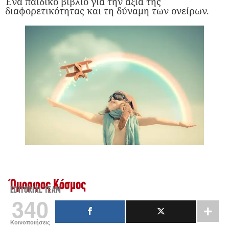
Ένα παιδικό βιβλίο για την αξία της
διαφορετικότητας και τη δύναμη των ονείρων.
Όμορφος Κόσμος
EDITORIAL TEAM
340
Κοινοποιήσεις