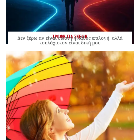
ΤΡΟΦΗ ΓΙΑ ΣΚΕΨΗ
Δεν ξέρω αν είναι σωστή ή λάθος επιλογή, αλλά
τουλάχιστον είναι δική μου