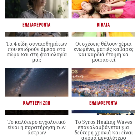
ΕΝΔΙΑΦΈΡΟΝΤΑ
ΒΙΒΛΊΑ
Τα 4 είδη συναισθημάτων
Οι σχέσεις θέλουν χέρια
που επιδρούν άμεσα στο
ενωμένα, ματιές καθαρές
σώμα και στη φυσιολογία
και καρδιά έτοιμη να
μας
μοιραστεί
ΚΑΛΎΤΕΡΗ ΖΩΉ
ΕΝΔΙΑΦΈΡΟΝΤΑ
Το καλύτερο αγχολυτικό
Το Syros Healing Waves
είναι η παρατήρηση των
επαναλαμβάνεται για
άστρων
δεύτερη χρονιά και είναι
ακόμα μεγαλύτερο