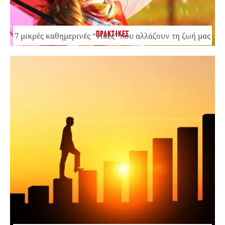
ΠΡΑΚΤΙΚΕΣ
7 μικρές καθημερινές “νίκες” που αλλάζουν τη ζωή μας