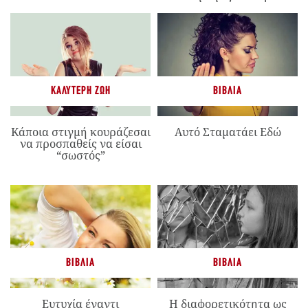
ΚΑΛΎΤΕΡΗ ΖΩΉ
ΒΙΒΛΊΑ
Κάποια στιγμή κουράζεσαι
Αυτό Σταματάει Εδώ
να προσπαθείς να είσαι
“σωστός”
ΒΙΒΛΊΑ
ΒΙΒΛΊΑ
Ευτυχία έναντι
Η διαφορετικότητα ως