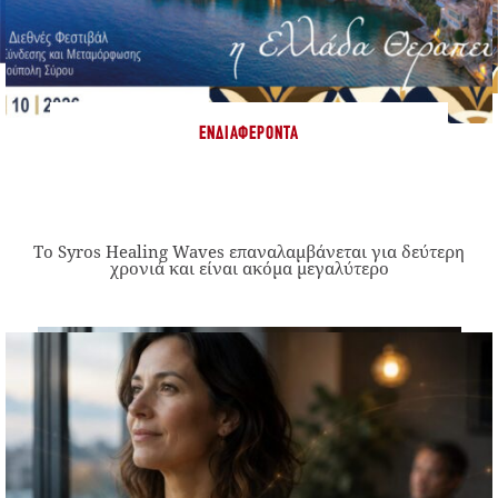
ΕΝΔΙΑΦΈΡΟΝΤΑ
Το Syros Healing Waves επαναλαμβάνεται για δεύτερη
χρονιά και είναι ακόμα μεγαλύτερο