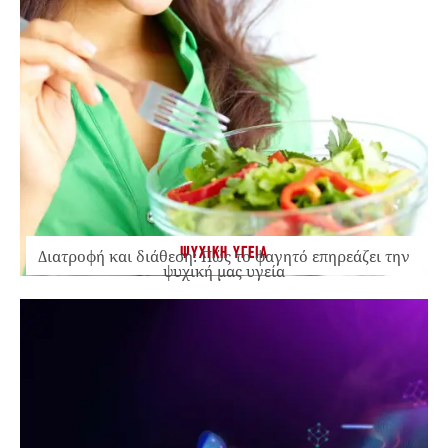
ΨΥΧΙΚΗ ΥΓΕΙΑ
Διατροφή και διάθεση: Πώς το φαγητό επηρεάζει την
ψυχική μας υγεία