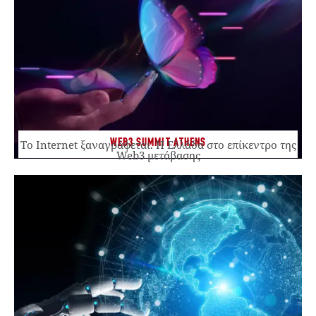
WEB3 SUMMIT ATHENS
Το Internet ξαναγράφεται. Η Ελλάδα στο επίκεντρο της
Web3 μετάβασης