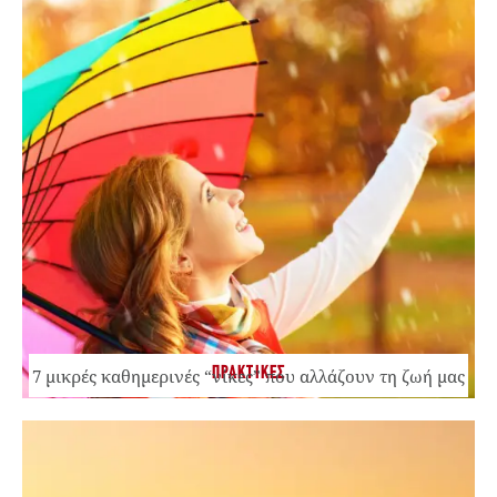
ΠΡΑΚΤΙΚΕΣ
7 μικρές καθημερινές “νίκες” που αλλάζουν τη ζωή μας