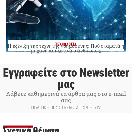
ΤΕΧΝΟΛΟΓΙΑ
Η εξέλιξη της τεχνητής νοημοσύνης: Πού σταματά η
μηχανή και ξεκινά ο άνθρωπος;
Εγγραφείτε στο Newsletter
μας
Λάβετε καθημερινά τα άρθρα μας στο e-mail
σας
ΠΟΛΙΤΙΚΗ ΠΡΟΣΤΑΣΙΑΣ ΑΠΟΡΡΗΤΟΥ