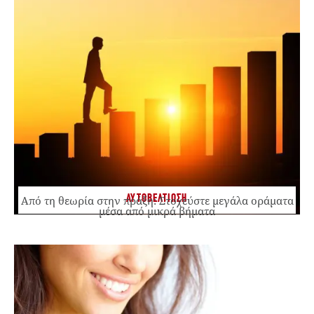
ΑΥΤΟΒΕΛΤΙΩΣΗ
Από τη θεωρία στην πράξη: Στοχεύστε μεγάλα οράματα
μέσα από μικρά βήματα