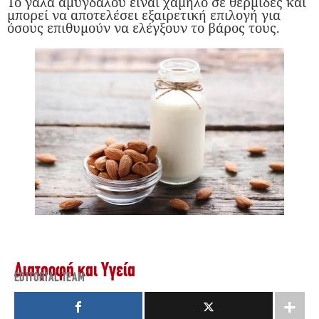
Το γάλα αμυγδάλου είναι χαμηλό σε θερμίδες και
μπορεί να αποτελέσει εξαιρετική επιλογή για
όσους επιθυμούν να ελέγξουν το βάρος τους.
Διατροφή και Υγεία
EDITORIAL TEAM