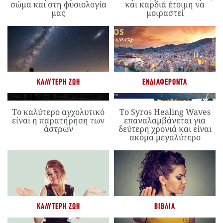
σώμα και στη φυσιολογία
και καρδιά έτοιμη να
μας
μοιραστεί
ΚΑΛΎΤΕΡΗ ΖΩΉ
ΕΝΔΙΑΦΈΡΟΝΤΑ
Το καλύτερο αγχολυτικό
Το Syros Healing Waves
είναι η παρατήρηση των
επαναλαμβάνεται για
άστρων
δεύτερη χρονιά και είναι
ακόμα μεγαλύτερο
ΚΑΛΎΤΕΡΗ ΖΩΉ
ΒΙΒΛΊΑ