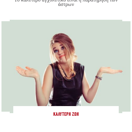
άστρων
ΚΑΛΎΤΕΡΗ ΖΩΉ