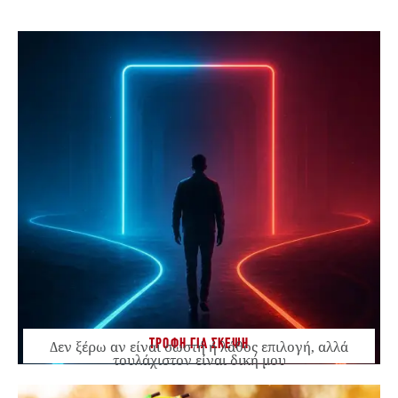
ΤΡΟΦΗ ΓΙΑ ΣΚΕΨΗ
Δεν ξέρω αν είναι σωστή ή λάθος επιλογή, αλλά
τουλάχιστον είναι δική μου