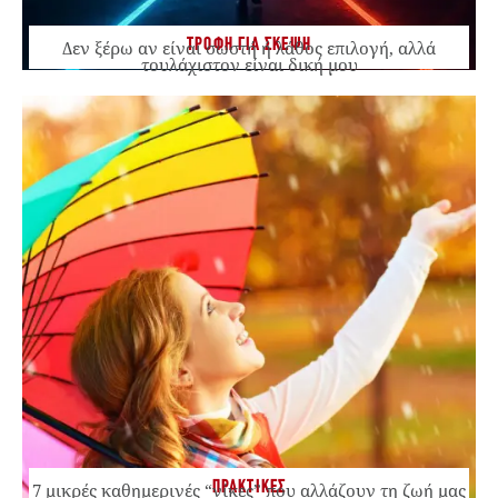
ΤΡΟΦΗ ΓΙΑ ΣΚΕΨΗ
Δεν ξέρω αν είναι σωστή ή λάθος επιλογή, αλλά
τουλάχιστον είναι δική μου
ΠΡΑΚΤΙΚΕΣ
7 μικρές καθημερινές “νίκες” που αλλάζουν τη ζωή μας