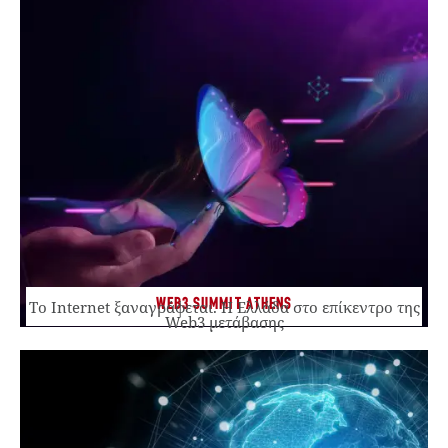
WEB3 SUMMIT ATHENS
Το Internet ξαναγράφεται. Η Ελλάδα στο επίκεντρο της
Web3 μετάβασης