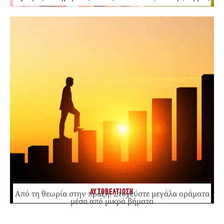
ΑΥΤΟΒΕΛΤΙΩΣΗ
Από τη θεωρία στην πράξη: Στοχεύστε μεγάλα οράματα
μέσα από μικρά βήματα