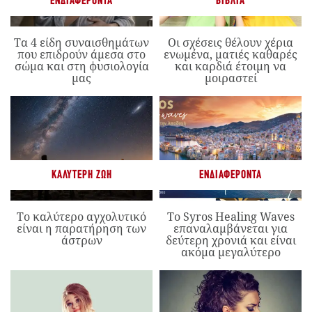
ΕΝΔΙΑΦΈΡΟΝΤΑ
ΒΙΒΛΊΑ
Τα 4 είδη συναισθημάτων
Οι σχέσεις θέλουν χέρια
που επιδρούν άμεσα στο
ενωμένα, ματιές καθαρές
σώμα και στη φυσιολογία
και καρδιά έτοιμη να
μας
μοιραστεί
ΚΑΛΎΤΕΡΗ ΖΩΉ
ΕΝΔΙΑΦΈΡΟΝΤΑ
Το καλύτερο αγχολυτικό
Το Syros Healing Waves
είναι η παρατήρηση των
επαναλαμβάνεται για
άστρων
δεύτερη χρονιά και είναι
ακόμα μεγαλύτερο