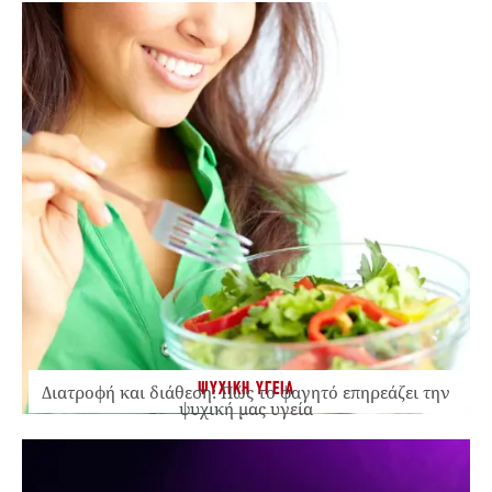
ΨΥΧΙΚΗ ΥΓΕΙΑ
Διατροφή και διάθεση: Πώς το φαγητό επηρεάζει την
ψυχική μας υγεία