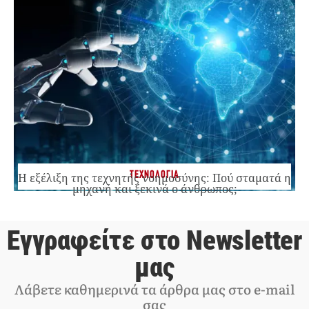
ΤΕΧΝΟΛΟΓΙΑ
Η εξέλιξη της τεχνητής νοημοσύνης: Πού σταματά η
μηχανή και ξεκινά ο άνθρωπος;
Εγγραφείτε στο Newsletter
μας
Λάβετε καθημερινά τα άρθρα μας στο e-mail
σας