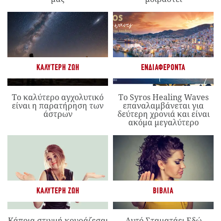
ΚΑΛΎΤΕΡΗ ΖΩΉ
ΕΝΔΙΑΦΈΡΟΝΤΑ
Το καλύτερο αγχολυτικό
Το Syros Healing Waves
είναι η παρατήρηση των
επαναλαμβάνεται για
άστρων
δεύτερη χρονιά και είναι
ακόμα μεγαλύτερο
ΚΑΛΎΤΕΡΗ ΖΩΉ
ΒΙΒΛΊΑ
Κάποια στιγμή κουράζεσαι
Αυτό Σταματάει Εδώ