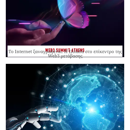
WEB3 SUMMIT ATHENS
Το Internet ξαναγράφεται. Η Ελλάδα στο επίκεντρο της
Web3 μετάβασης