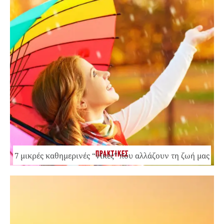
ΠΡΑΚΤΙΚΕΣ
7 μικρές καθημερινές “νίκες” που αλλάζουν τη ζωή μας