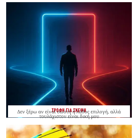
ΤΡΟΦΗ ΓΙΑ ΣΚΕΨΗ
Δεν ξέρω αν είναι σωστή ή λάθος επιλογή, αλλά
τουλάχιστον είναι δική μου