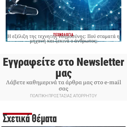
ΤΕΧΝΟΛΟΓΙΑ
Η εξέλιξη της τεχνητής νοημοσύνης: Πού σταματά η
μηχανή και ξεκινά ο άνθρωπος;
Εγγραφείτε στο Newsletter
μας
Λάβετε καθημερινά τα άρθρα μας στο e-mail
σας
ΠΟΛΙΤΙΚΗ ΠΡΟΣΤΑΣΙΑΣ ΑΠΟΡΡΗΤΟΥ
Σχετικά Θέματα