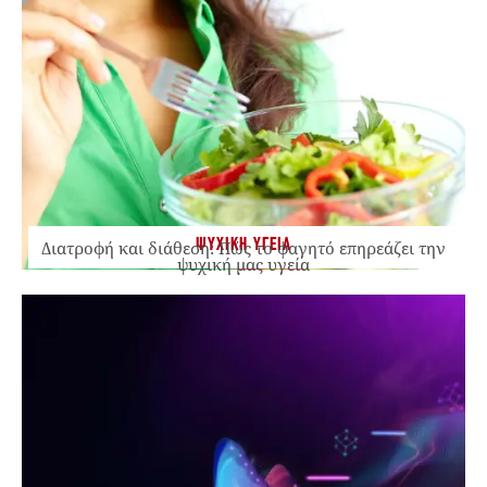
ΨΥΧΙΚΗ ΥΓΕΙΑ
Διατροφή και διάθεση: Πώς το φαγητό επηρεάζει την
ψυχική μας υγεία