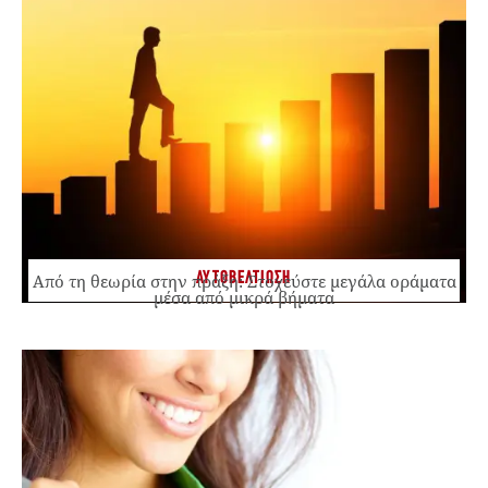
ΑΥΤΟΒΕΛΤΙΩΣΗ
Από τη θεωρία στην πράξη: Στοχεύστε μεγάλα οράματα
μέσα από μικρά βήματα