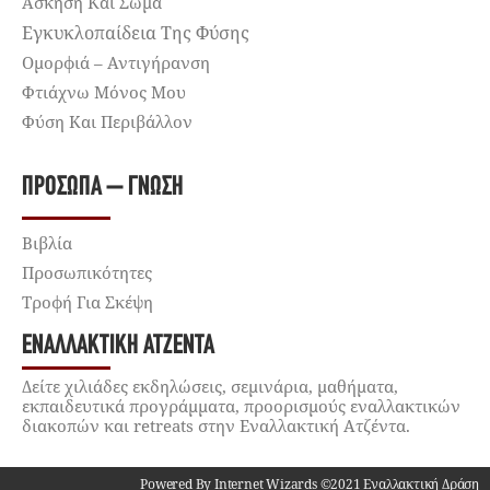
Άσκηση Και Σώμα
Εγκυκλοπαίδεια Της Φύσης
Ομορφιά – Αντιγήρανση
Φτιάχνω Μόνος Μου
Φύση Και Περιβάλλον
ΠΡΌΣΩΠΑ – ΓΝΏΣΗ
Βιβλία
Προσωπικότητες
Τροφή Για Σκέψη
ΕΝΑΛΛΑΚΤΙΚΉ ΑΤΖΈΝΤΑ
Δείτε χιλιάδες εκδηλώσεις, σεμινάρια, μαθήματα,
εκπαιδευτικά προγράμματα, προορισμούς εναλλακτικών
διακοπών και retreats στην Εναλλακτική Ατζέντα.
Powered By Internet Wizards ©2021 Εναλλακτική Δράση