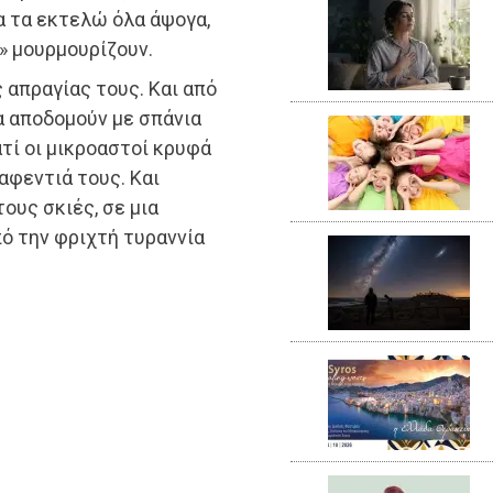
να τα εκτελώ όλα άψογα,
;» μουρμουρίζουν.
 απραγίας τους. Και από
α αποδομούν με σπάνια
τί οι μικροαστοί κρυφά
αφεντιά τους. Και
ους σκιές, σε μια
ό την φριχτή τυραννία