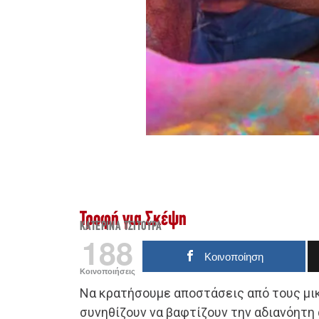
Τροφή για Σκέψη
ΚΑΤΕΡΊΝΑ ΤΣΙΤΟΎΡΑ
188
Κοινοποίηση
Κοινοποιήσεις
Nα κρατήσουμε αποστάσεις από τους μι
συνηθίζουν να βαφτίζουν την αδιανόητη