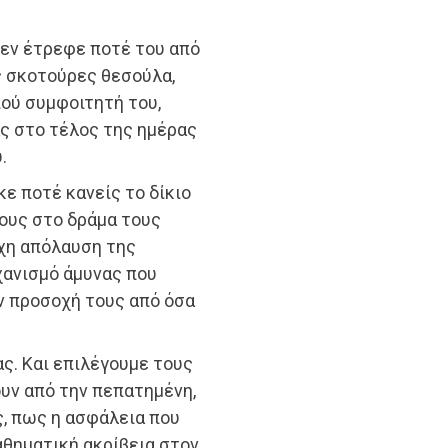
δεν έτρεφε ποτέ του από
ς σκοτούρες θεσούλα,
ού συμφοιτητή του,
ς στο τέλος της ημέρας
.
κε ποτέ κανείς το δίκιο
πους στο δράμα τους
οχη απόλαυση της
χανισμό άμυνας που
ν προσοχή τους από όσα
ας. Και επιλέγουμε τους
υν από την πεπατημένη,
ς, πως η ασφάλεια που
αθηματική ακρίβεια στον