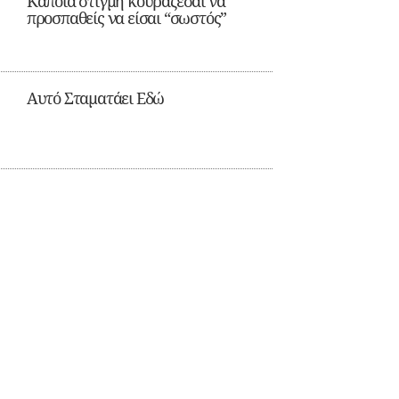
Κάποια στιγμή κουράζεσαι να
προσπαθείς να είσαι “σωστός”
Αυτό Σταματάει Εδώ