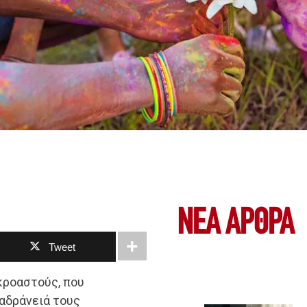
ΝΕΑ ΆΡΘΡΑ
Tweet
κροαστούς, που
 αδράνειά τους