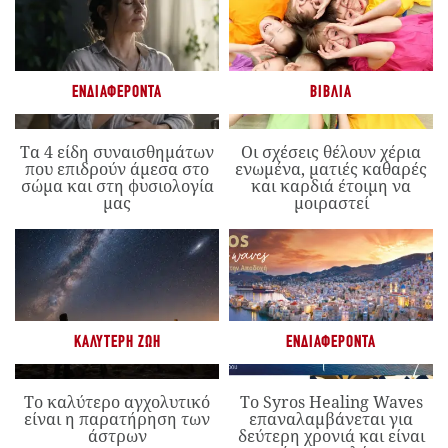
ΕΝΔΙΑΦΈΡΟΝΤΑ
ΒΙΒΛΊΑ
Τα 4 είδη συναισθημάτων
Οι σχέσεις θέλουν χέρια
που επιδρούν άμεσα στο
ενωμένα, ματιές καθαρές
σώμα και στη φυσιολογία
και καρδιά έτοιμη να
μας
μοιραστεί
ΚΑΛΎΤΕΡΗ ΖΩΉ
ΕΝΔΙΑΦΈΡΟΝΤΑ
Το καλύτερο αγχολυτικό
Το Syros Healing Waves
είναι η παρατήρηση των
επαναλαμβάνεται για
άστρων
δεύτερη χρονιά και είναι