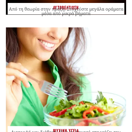
ΑΥΤΟΒΕΛΤΙΩΣΗ
Από τη θεωρία στην πράξη: Στοχεύστε μεγάλα οράματα
μέσα από μικρά βήματα
ΨΥΧΙΚΗ ΥΓΕΙΑ
Διατροφή και διάθεση: Πώς το φαγητό επηρεάζει την