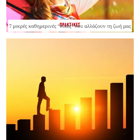
ΠΡΑΚΤΙΚΕΣ
7 μικρές καθημερινές “νίκες” που αλλάζουν τη ζωή μας