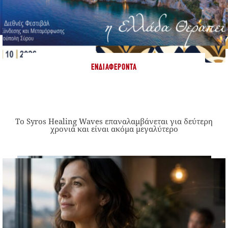
ΕΝΔΙΑΦΈΡΟΝΤΑ
Το Syros Healing Waves επαναλαμβάνεται για δεύτερη
χρονιά και είναι ακόμα μεγαλύτερο