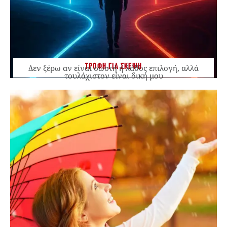
ΤΡΟΦΗ ΓΙΑ ΣΚΕΨΗ
Δεν ξέρω αν είναι σωστή ή λάθος επιλογή, αλλά
τουλάχιστον είναι δική μου