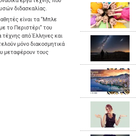
οναδικά έργα τέχνης που
υσών διδασκαλίας.
μαθητές είναι τα “Μπλε
με το Περιστέρι” του
α τέχνης από Έλληνες και
οτελούν μόνο διακοσμητικά
ου μεταφέρουν τους