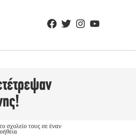
ετέτρεψαν
νης!
ο σχολείο τους σε έναν
οήθεια