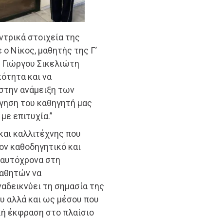
ντρικά στοιχεία της
 ο Νίκος, μαθητής της Γ’
υ Γιώργου Σικελιώτη
κότητα και να
στην ανάμειξη των
γηση του καθηγητή μας
με επιτυχία.”
και καλλιτέχνης που
ον καθοδηγητικό και
ταυτόχρονα στη
μαθητών να
αδεικνύει τη σημασία της
υ αλλά και ως μέσου που
κή έκφραση στο πλαίσιο