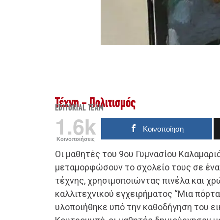
Τέχνη - Πολιτισμός
EDITORIAL TEAM
1.6k
Κοινοποίηση
Κοινοποιήσεις
Οι μαθητές του 9ου Γυμνασίου Καλαμαρι
μεταμορφώσουν το σχολείο τους σε ένα
τέχνης, χρησιμοποιώντας πινέλα και χρ
καλλιτεχνικού εγχειρήματος “Μια πόρτα 
υλοποιήθηκε υπό την καθοδήγηση του ε