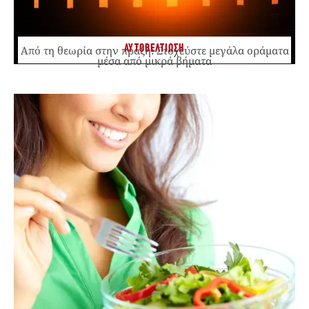
ΑΥΤΟΒΕΛΤΙΩΣΗ
Από τη θεωρία στην πράξη: Στοχεύστε μεγάλα οράματα
μέσα από μικρά βήματα