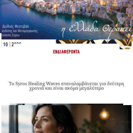
ΕΝΔΙΑΦΈΡΟΝΤΑ
Το Syros Healing Waves επαναλαμβάνεται για δεύτερη
χρονιά και είναι ακόμα μεγαλύτερο