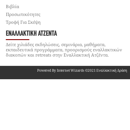
Βιβλία
Προσωπικότητες
Τροφή Για Σκέψη
ΕΝΑΛΛΑΚΤΙΚΉ ΑΤΖΈΝΤΑ
Δείτε χιλιάδες εκδηλώσεις, σεμινάρια, μαθήματα,
εκπαιδευτικά προγράμματα, προορισμούς εναλλακτικών
διακοπών και retreats στην Εναλλακτική Ατζέντα.
Powered By Internet Wizards ©2021 Εναλλακτική Δράση