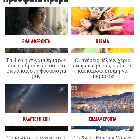
ΕΝΔΙΑΦΈΡΟΝΤΑ
ΒΙΒΛΊΑ
Τα 4 είδη συναισθημάτων
Οι σχέσεις θέλουν χέρια
που επιδρούν άμεσα στο
ενωμένα, ματιές καθαρές
σώμα και στη φυσιολογία
και καρδιά έτοιμη να
μας
μοιραστεί
ΚΑΛΎΤΕΡΗ ΖΩΉ
ΕΝΔΙΑΦΈΡΟΝΤΑ
Το καλύτερο αγχολυτικό
Το Syros Healing Waves