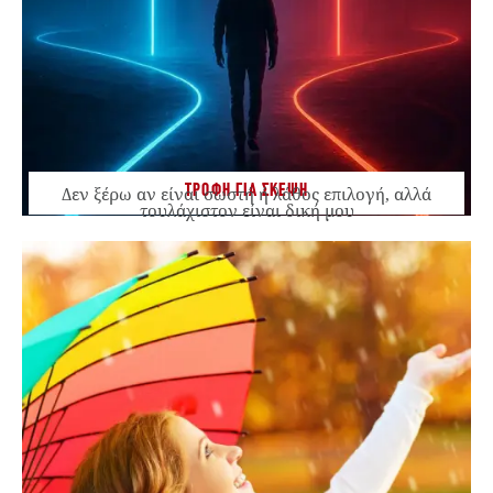
ΤΡΟΦΗ ΓΙΑ ΣΚΕΨΗ
Δεν ξέρω αν είναι σωστή ή λάθος επιλογή, αλλά
τουλάχιστον είναι δική μου