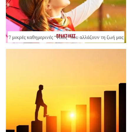
ΠΡΑΚΤΙΚΕΣ
7 μικρές καθημερινές “νίκες” που αλλάζουν τη ζωή μας