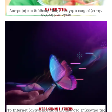
ΨΥΧΙΚΗ ΥΓΕΙΑ
Διατροφή και διάθεση: Πώς το φαγητό επηρεάζει την
ψυχική μας υγεία
WEB3 SUMMIT ATHENS
Το Internet ξαναγράφεται. Η Ελλάδα στο επίκεντρο της