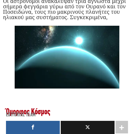
Οι αστρονόμοι ανακάλυψαν τρία άγνωστα μέχρι
σήμερα φεγγάρια γύρω από τον Ουρανό και τον
Ποσειδώνα, τους πιο μακρινούς πλανήτες του
ηλιακού μας συστήματος. Συγκεκριμένα,
Όμορφος Κόσμος
EDITORIAL TEAM