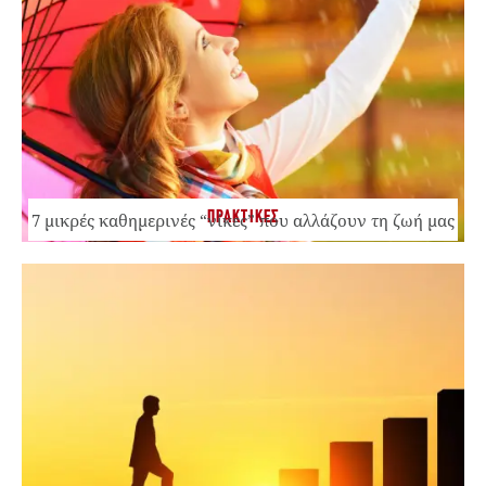
ΠΡΑΚΤΙΚΕΣ
7 μικρές καθημερινές “νίκες” που αλλάζουν τη ζωή μας