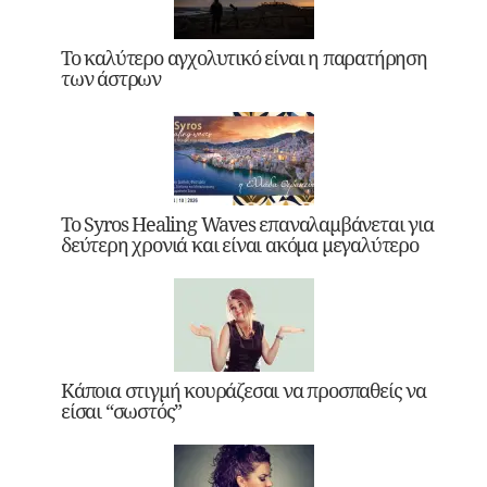
Το καλύτερο αγχολυτικό είναι η παρατήρηση
των άστρων
Το Syros Healing Waves επαναλαμβάνεται για
δεύτερη χρονιά και είναι ακόμα μεγαλύτερο
Κάποια στιγμή κουράζεσαι να προσπαθείς να
είσαι “σωστός”