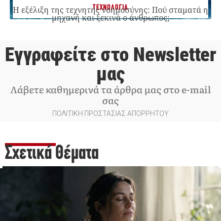
ΤΕΧΝΟΛΟΓΙΑ
Η εξέλιξη της τεχνητής νοημοσύνης: Πού σταματά η
μηχανή και ξεκινά ο άνθρωπος;
Εγγραφείτε στο Newsletter
μας
Λάβετε καθημερινά τα άρθρα μας στο e-mail
σας
ΠΟΛΙΤΙΚΗ ΠΡΟΣΤΑΣΙΑΣ ΑΠΟΡΡΗΤΟΥ
Σχετικά Θέματα