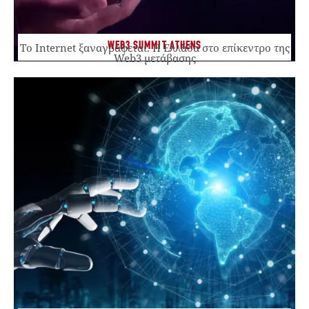
WEB3 SUMMIT ATHENS
Το Internet ξαναγράφεται. Η Ελλάδα στο επίκεντρο της
Web3 μετάβασης