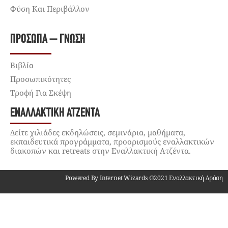
Φύση Και Περιβάλλον
ΠΡΌΣΩΠΑ – ΓΝΏΣΗ
Βιβλία
Προσωπικότητες
Τροφή Για Σκέψη
ΕΝΑΛΛΑΚΤΙΚΉ ΑΤΖΈΝΤΑ
Δείτε χιλιάδες εκδηλώσεις, σεμινάρια, μαθήματα,
εκπαιδευτικά προγράμματα, προορισμούς εναλλακτικών
διακοπών και retreats στην Εναλλακτική Ατζέντα.
Powered By Internet Wizards ©2021 Εναλλακτική Δράση