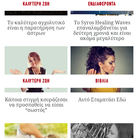
ΚΑΛΎΤΕΡΗ ΖΩΉ
ΕΝΔΙΑΦΈΡΟΝΤΑ
Το καλύτερο αγχολυτικό
Το Syros Healing Waves
είναι η παρατήρηση των
επαναλαμβάνεται για
άστρων
δεύτερη χρονιά και είναι
ακόμα μεγαλύτερο
ΚΑΛΎΤΕΡΗ ΖΩΉ
ΒΙΒΛΊΑ
Κάποια στιγμή κουράζεσαι
Αυτό Σταματάει Εδώ
να προσπαθείς να είσαι
“σωστός”