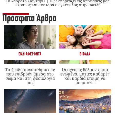
Το «αόρατο λιοντάρι» | Πώς επηρεάζει τις αποφάσεις μας
ο τρόπος που αντιδρά ο εγκέφαλος στην απειλή
Πρόσφατα Άρθρα
ΕΝΔΙΑΦΈΡΟΝΤΑ
ΒΙΒΛΊΑ
Τα 4 είδη συναισθημάτων
Οι σχέσεις θέλουν χέρια
που επιδρούν άμεσα στο
ενωμένα, ματιές καθαρές
σώμα και στη φυσιολογία
και καρδιά έτοιμη να
μας
μοιραστεί