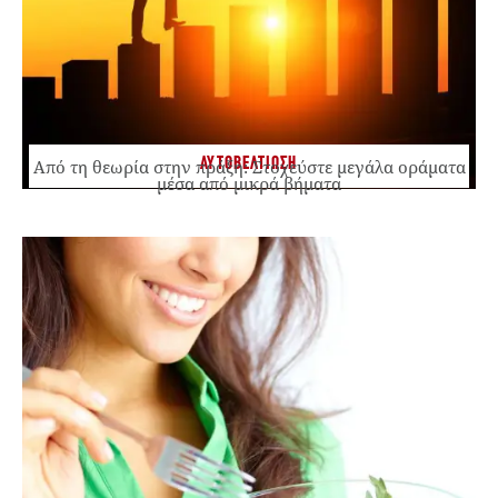
ΑΥΤΟΒΕΛΤΙΩΣΗ
Από τη θεωρία στην πράξη: Στοχεύστε μεγάλα οράματα
μέσα από μικρά βήματα