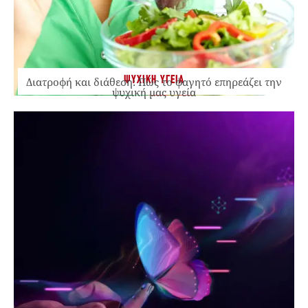
ΨΥΧΙΚΗ ΥΓΕΙΑ
Διατροφή και διάθεση: Πώς το φαγητό επηρεάζει την
ψυχική μας υγεία