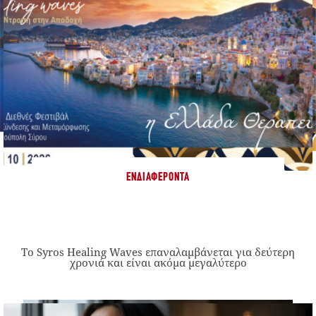
ΕΝΔΙΑΦΈΡΟΝΤΑ
Το Syros Healing Waves επαναλαμβάνεται για δεύτερη
χρονιά και είναι ακόμα μεγαλύτερο