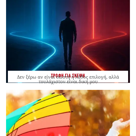
ΤΡΟΦΗ ΓΙΑ ΣΚΕΨΗ
Δεν ξέρω αν είναι σωστή ή λάθος επιλογή, αλλά
τουλάχιστον είναι δική μου