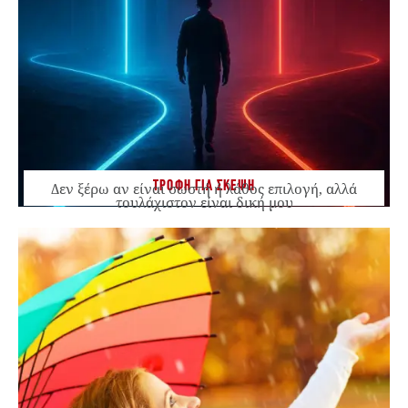
ΤΡΟΦΗ ΓΙΑ ΣΚΕΨΗ
Δεν ξέρω αν είναι σωστή ή λάθος επιλογή, αλλά
τουλάχιστον είναι δική μου