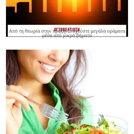
ΑΥΤΟΒΕΛΤΙΩΣΗ
Από τη θεωρία στην πράξη: Στοχεύστε μεγάλα οράματα
μέσα από μικρά βήματα