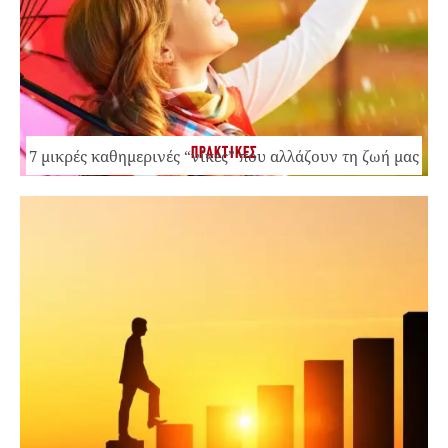
ΠΡΑΚΤΙΚΕΣ
7 μικρές καθημερινές “νίκες” που αλλάζουν τη ζωή μας