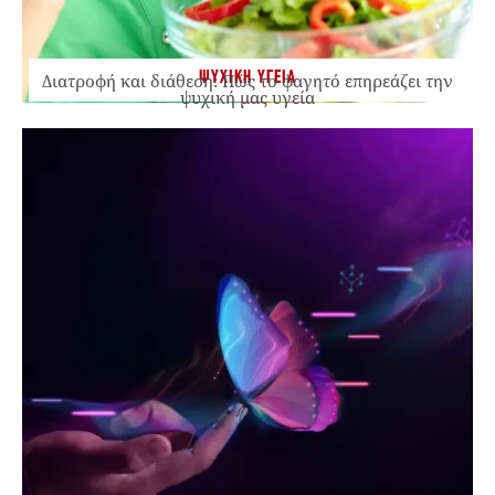
ΨΥΧΙΚΗ ΥΓΕΙΑ
Διατροφή και διάθεση: Πώς το φαγητό επηρεάζει την
ψυχική μας υγεία