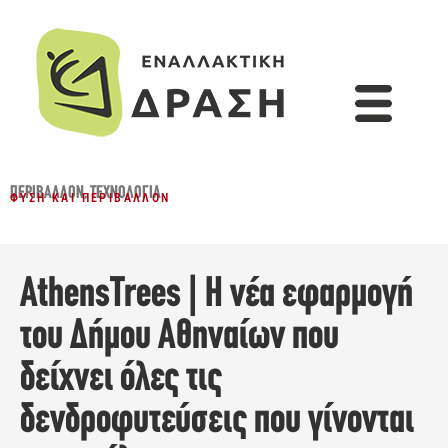
ΠΕΡΙΒΆΛΛΟΝ
,
ΤΕΧΝΟΛΟΓΊΑ
ΦΎΣΗ ΚΑΙ ΠΕΡΙΒΆΛΛΟΝ
AthensTrees | Η νέα εφαρμογή
του Δήμου Αθηναίων που
δείχνει όλες τις
δενδροφυτεύσεις που γίνονται