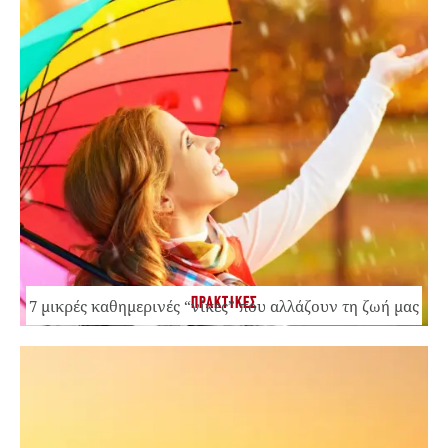
ΠΡΑΚΤΙΚΕΣ
7 μικρές καθημερινές “νίκες” που αλλάζουν τη ζωή μας