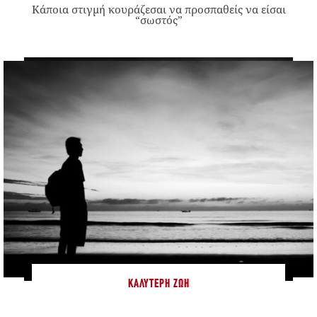
Κάποια στιγμή κουράζεσαι να προσπαθείς να είσαι
“σωστός”
ΚΑΛΎΤΕΡΗ ΖΩΉ