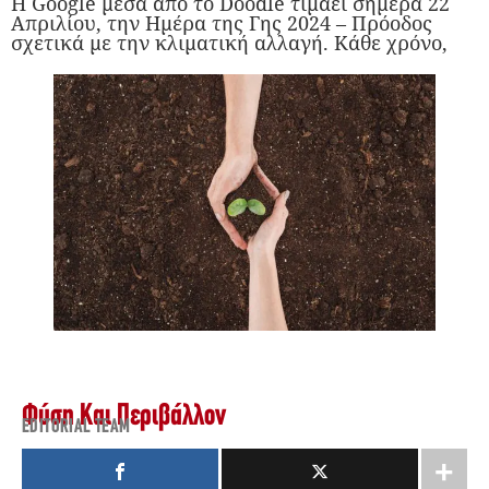
Η Google μέσα από το Doodle τιμάει σήμερα 22
Απριλίου, την Ημέρα της Γης 2024 – Πρόοδος
σχετικά με την κλιματική αλλαγή. Κάθε χρόνο,
Φύση Και Περιβάλλον
EDITORIAL TEAM