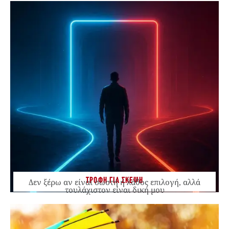
ΤΡΟΦΗ ΓΙΑ ΣΚΕΨΗ
Δεν ξέρω αν είναι σωστή ή λάθος επιλογή, αλλά
τουλάχιστον είναι δική μου