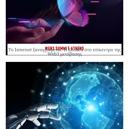
WEB3 SUMMIT ATHENS
Το Internet ξαναγράφεται. Η Ελλάδα στο επίκεντρο της
Web3 μετάβασης