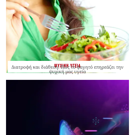
ΨΥΧΙΚΗ ΥΓΕΙΑ
Διατροφή και διάθεση: Πώς το φαγητό επηρεάζει την
ψυχική μας υγεία