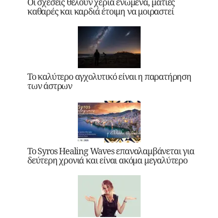
Οι σχέσεις θέλουν χέρια ενωμένα, ματιές
καθαρές και καρδιά έτοιμη να μοιραστεί
Το καλύτερο αγχολυτικό είναι η παρατήρηση
των άστρων
Το Syros Healing Waves επαναλαμβάνεται για
δεύτερη χρονιά και είναι ακόμα μεγαλύτερο