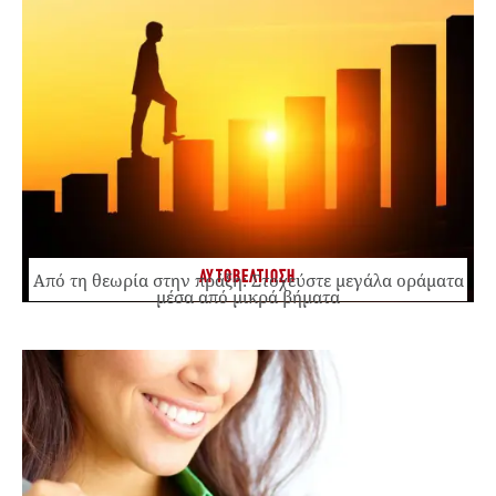
ΑΥΤΟΒΕΛΤΙΩΣΗ
Από τη θεωρία στην πράξη: Στοχεύστε μεγάλα οράματα
μέσα από μικρά βήματα