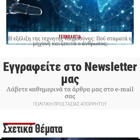
ΤΕΧΝΟΛΟΓΙΑ
Η εξέλιξη της τεχνητής νοημοσύνης: Πού σταματά η
μηχανή και ξεκινά ο άνθρωπος;
Εγγραφείτε στο Newsletter
μας
Λάβετε καθημερινά τα άρθρα μας στο e-mail
σας
ΠΟΛΙΤΙΚΗ ΠΡΟΣΤΑΣΙΑΣ ΑΠΟΡΡΗΤΟΥ
Σχετικά Θέματα