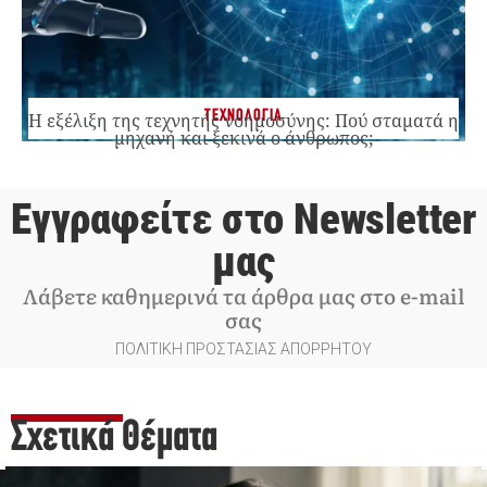
ΤΕΧΝΟΛΟΓΙΑ
Η εξέλιξη της τεχνητής νοημοσύνης: Πού σταματά η
μηχανή και ξεκινά ο άνθρωπος;
Εγγραφείτε στο Newsletter
μας
Λάβετε καθημερινά τα άρθρα μας στο e-mail
σας
ΠΟΛΙΤΙΚΗ ΠΡΟΣΤΑΣΙΑΣ ΑΠΟΡΡΗΤΟΥ
Σχετικά Θέματα