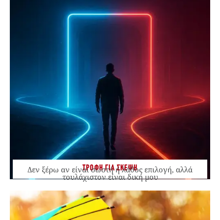
ΤΡΟΦΗ ΓΙΑ ΣΚΕΨΗ
Δεν ξέρω αν είναι σωστή ή λάθος επιλογή, αλλά
τουλάχιστον είναι δική μου