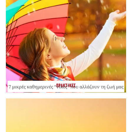
ΠΡΑΚΤΙΚΕΣ
7 μικρές καθημερινές “νίκες” που αλλάζουν τη ζωή μας