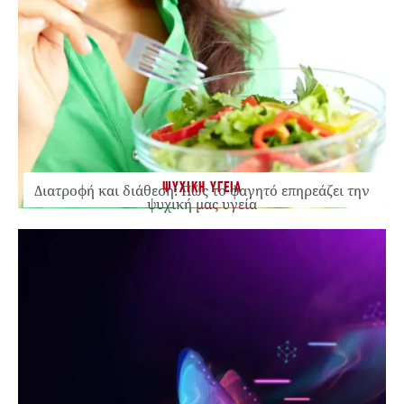
ΨΥΧΙΚΗ ΥΓΕΙΑ
Διατροφή και διάθεση: Πώς το φαγητό επηρεάζει την
ψυχική μας υγεία