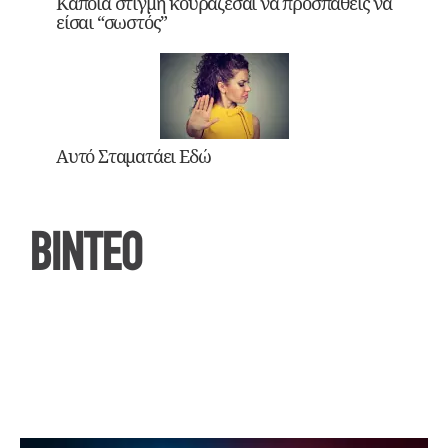
Κάποια στιγμή κουράζεσαι να προσπαθείς να
είσαι “σωστός”
Αυτό Σταματάει Εδώ
ΒΙΝΤΕΟ