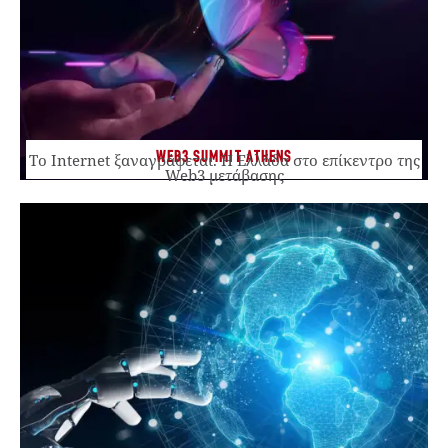
WEB3 SUMMIT ATHENS
Το Internet ξαναγράφεται. Η Ελλάδα στο επίκεντρο της
Web3 μετάβασης