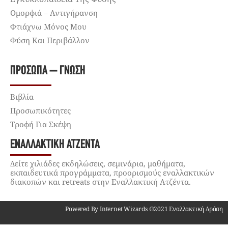
Ομορφιά – Αντιγήρανση
Φτιάχνω Μόνος Μου
Φύση Και Περιβάλλον
ΠΡΌΣΩΠΑ – ΓΝΏΣΗ
Βιβλία
Προσωπικότητες
Τροφή Για Σκέψη
ΕΝΑΛΛΑΚΤΙΚΉ ΑΤΖΈΝΤΑ
Δείτε χιλιάδες εκδηλώσεις, σεμινάρια, μαθήματα,
εκπαιδευτικά προγράμματα, προορισμούς εναλλακτικών
διακοπών και retreats στην Εναλλακτική Ατζέντα.
Powered By Internet Wizards ©2021 Εναλλακτική Δράση