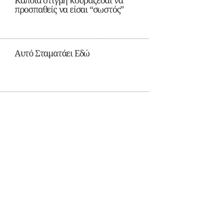
Κάποια στιγμή κουράζεσαι να
προσπαθείς να είσαι “σωστός”
Αυτό Σταματάει Εδώ