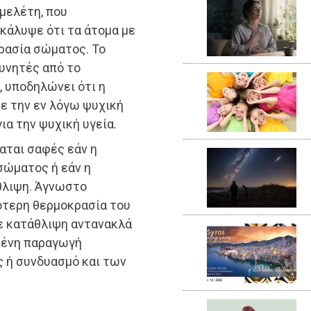
μελέτη, που
οκάλυψε ότι τα άτομα με
ρασία σώματος. Το
υνητές από το
, υποδηλώνει ότι η
ε την εν λόγω ψυχική
ια την ψυχική υγεία.
αται σαφές εάν η
σώματος ή εάν η
θλιψη. Άγνωστο
λότερη θερμοκρασία του
ε κατάθλιψη αντανακλά
μένη παραγωγή
ς ή συνδυασμό και των