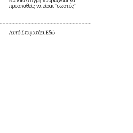
Κάποια στιγμή κουράζεσαι να
προσπαθείς να είσαι “σωστός”
Αυτό Σταματάει Εδώ