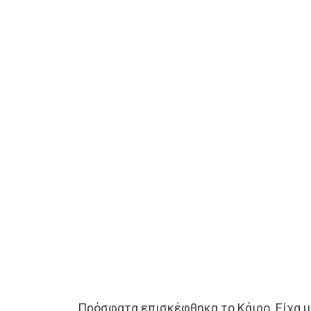
Πρόσφατα επισκέφθηκα το Κάιρο. Είχα μι