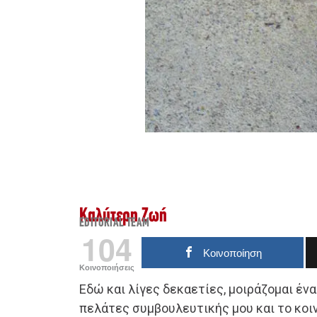
Καλύτερη Ζωή
EDITORIAL TEAM
104
Κοινοποίηση
Κοινοποιήσεις
Εδώ και λίγες δεκαετίες, μοιράζομαι έν
πελάτες συμβουλευτικής μου και το κοιν