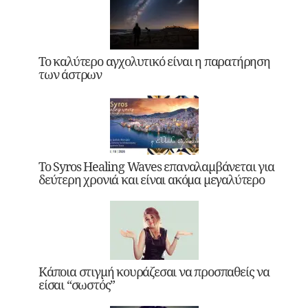
Το καλύτερο αγχολυτικό είναι η παρατήρηση
των άστρων
Το Syros Healing Waves επαναλαμβάνεται για
δεύτερη χρονιά και είναι ακόμα μεγαλύτερο
Κάποια στιγμή κουράζεσαι να προσπαθείς να
είσαι “σωστός”