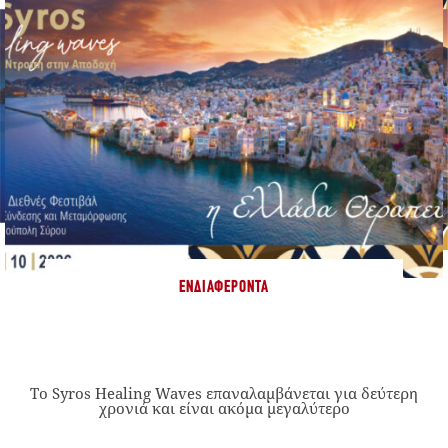
ΕΝΔΙΑΦΈΡΟΝΤΑ
Το Syros Healing Waves επαναλαμβάνεται για δεύτερη
χρονιά και είναι ακόμα μεγαλύτερο