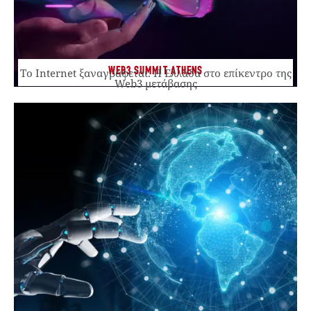
WEB3 SUMMIT ATHENS
Το Internet ξαναγράφεται. Η Ελλάδα στο επίκεντρο της
Web3 μετάβασης