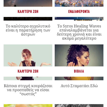
ΚΑΛΎΤΕΡΗ ΖΩΉ
ΕΝΔΙΑΦΈΡΟΝΤΑ
Το καλύτερο αγχολυτικό
Το Syros Healing Waves
είναι η παρατήρηση των
επαναλαμβάνεται για
άστρων
δεύτερη χρονιά και είναι
ακόμα μεγαλύτερο
ΚΑΛΎΤΕΡΗ ΖΩΉ
ΒΙΒΛΊΑ
Κάποια στιγμή κουράζεσαι
Αυτό Σταματάει Εδώ
να προσπαθείς να είσαι
“σωστός”