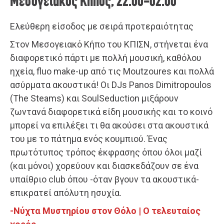
Μεσογειακός Κήπος, 22.00-02.00
Ελεύθερη είσοδος με σειρά προτεραιότητας
Στον Μεσογειακό Κήπο του ΚΠΙΣΝ, στήνεται ένα
διαφορετικό πάρτι με πολλή μουσική, καθόλου
ηχεία, fluo make-up από τις Moutzoures και πολλά
ασύρματα ακουστικά! Οι DJs Panos Dimitropoulos
(The Steams) και SoulSeduction μιξάρουν
ζωντανά διαφορετικά είδη μουσικής και το κοινό
μπορεί να επιλέξει τι θα ακούσει στα ακουστικά
του με το πάτημα ενός κουμπιού. Ένας
πρωτότυπος τρόπος έκφρασης όπου όλοι μαζί
(και μόνοι) χορεύουν και διασκεδάζουν σε ένα
υπαίθριο club όπου -όταν βγουν τα ακουστικά-
επικρατεί απόλυτη ησυχία.
-Νύχτα Μυστηρίου στον Θόλο | Ο τελευταίος