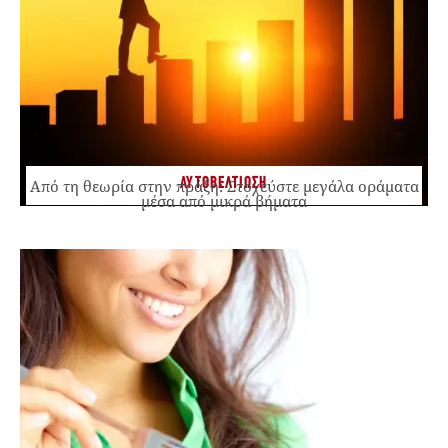
ΑΥΤΟΒΕΛΤΙΩΣΗ
Από τη θεωρία στην πράξη: Στοχεύστε μεγάλα οράματα
μέσα από μικρά βήματα