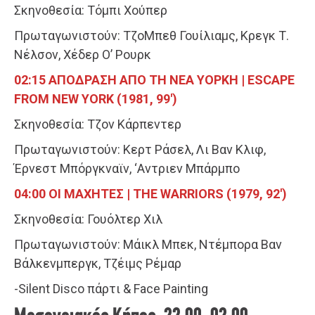
Σκηνοθεσία: Τόμπι Χούπερ
Πρωταγωνιστούν: ΤζοΜπεθ Γουίλιαμς, Κρεγκ Τ.
Νέλσον, Χέδερ Ο’ Ρουρκ
02:15 ΑΠΟΔΡΑΣΗ ΑΠΟ ΤΗ ΝΕΑ ΥΟΡΚΗ | ESCAPE
FROM NEW YORK (1981, 99′)
Σκηνοθεσία: Τζον Κάρπεντερ
Πρωταγωνιστούν: Κερτ Ράσελ, Λι Βαν Κλιφ,
Έρνεστ Μπόργκναϊν, ‘Αντριεν Μπάρμπο
04:00 ΟΙ ΜΑΧΗΤΕΣ | THE WARRIORS (1979, 92′)
Σκηνοθεσία: Γουόλτερ Χιλ
Πρωταγωνιστούν: Μάικλ Μπεκ, Ντέμπορα Βαν
Βάλκενμπεργκ, Τζέιμς Ρέμαρ
-Silent Disco πάρτι & Face Painting