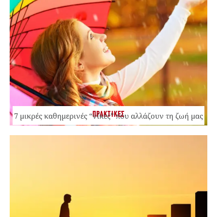
ΠΡΑΚΤΙΚΕΣ
7 μικρές καθημερινές “νίκες” που αλλάζουν τη ζωή μας