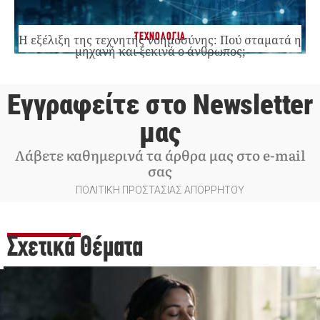
ΤΕΧΝΟΛΟΓΙΑ
Η εξέλιξη της τεχνητής νοημοσύνης: Πού σταματά η
μηχανή και ξεκινά ο άνθρωπος;
Εγγραφείτε στο Newsletter
μας
Λάβετε καθημερινά τα άρθρα μας στο e-mail
σας
ΠΟΛΙΤΙΚΗ ΠΡΟΣΤΑΣΙΑΣ ΑΠΟΡΡΗΤΟΥ
Σχετικά Θέματα