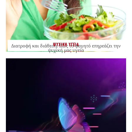
ΨΥΧΙΚΗ ΥΓΕΙΑ
Διατροφή και διάθεση: Πώς το φαγητό επηρεάζει την
ψυχική μας υγεία