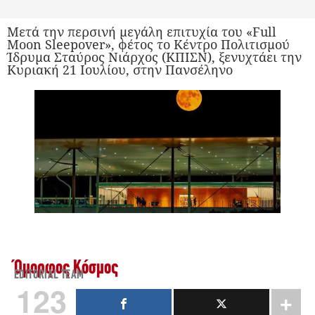
Μετά την περσινή μεγάλη επιτυχία του «Full
Moon Sleepover», φέτος το Κέντρο Πολιτισμού
Ίδρυμα Σταύρος Νιάρχος (ΚΠΙΣΝ), ξενυχτάει την
Κυριακή 21 Ιουλίου, στην Πανσέληνο
Όμορφος Κόσμος
EDITORIAL TEAM
123