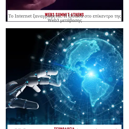
WEB3 SUMMIT ATHENS
Το Internet ξαναγράφεται. Η Ελλάδα στο επίκεντρο της
Web3 μετάβασης