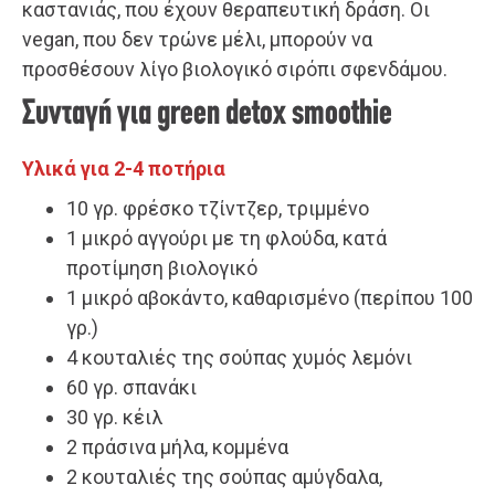
καστανιάς, που έχουν θεραπευτική δράση. Οι
vegan, που δεν τρώνε μέλι, μπορούν να
προσθέσουν λίγο βιολογικό σιρόπι σφενδάμου.
Συνταγή για green detox smoothie
Υλικά για 2-4 ποτήρια
10 γρ. φρέσκο τζίντζερ, τριμμένο
1 μικρό αγγούρι με τη φλούδα, κατά
προτίμηση βιολογικό
1 μικρό αβοκάντο, καθαρισμένο (περίπου 100
γρ.)
4 κουταλιές της σούπας χυμός λεμόνι
60 γρ. σπανάκι
30 γρ. κέιλ
2 πράσινα μήλα, κομμένα
2 κουταλιές της σούπας αμύγδαλα,