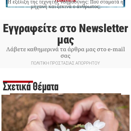
ΤΕΧΝΟΛΟΓΙΑ
Η εξέλιξη της τεχνητής νοημοσύνης: Πού σταματά η
μηχανή και ξεκινά ο άνθρωπος;
Εγγραφείτε στο Newsletter
μας
Λάβετε καθημερινά τα άρθρα μας στο e-mail
σας
ΠΟΛΙΤΙΚΗ ΠΡΟΣΤΑΣΙΑΣ ΑΠΟΡΡΗΤΟΥ
Σχετικά Θέματα