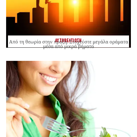
ΑΥΤΟΒΕΛΤΙΩΣΗ
Από τη θεωρία στην πράξη: Στοχεύστε μεγάλα οράματα
μέσα από μικρά βήματα