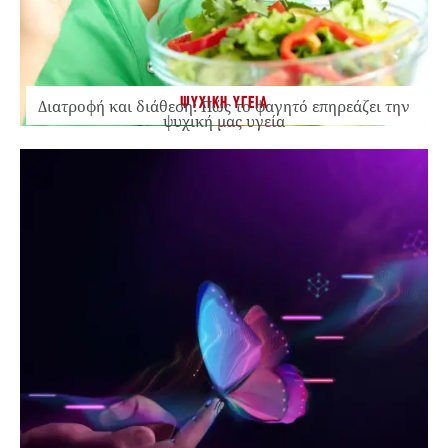
ΨΥΧΙΚΗ ΥΓΕΙΑ
Διατροφή και διάθεση: Πώς το φαγητό επηρεάζει την
ψυχική μας υγεία