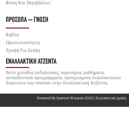
Φύση Και Περιβάλλον
ΠΡΌΣΩΠΑ – ΓΝΏΣΗ
Βιβλία
Προσωπικότητες
Τροφή Για Σκέψη
ΕΝΑΛΛΑΚΤΙΚΉ ΑΤΖΈΝΤΑ
Δείτε χιλιάδες εκδηλώσεις, σεμινάρια, μαθήματα,
εκπαιδευτικά προγράμματα, προορισμούς εναλλακτικών
διακοπών και retreats στην Εναλλακτική Ατζέντα.
Powered By Internet Wizards ©2021 Εναλλακτική Δράση