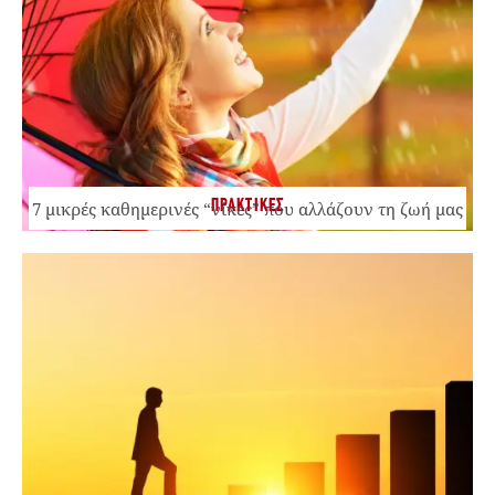
ΠΡΑΚΤΙΚΕΣ
7 μικρές καθημερινές “νίκες” που αλλάζουν τη ζωή μας