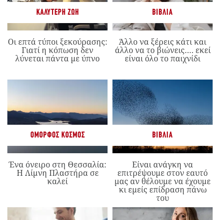
ΚΑΛΎΤΕΡΗ ΖΩΉ
ΒΙΒΛΊΑ
Οι επτά τύποι ξεκούρασης:
Άλλο να ξέρεις κάτι και
Γιατί η κόπωση δεν
άλλο να το βιώνεις…. εκεί
λύνεται πάντα με ύπνο
είναι όλο το παιχνίδι
ΌΜΟΡΦΟΣ ΚΌΣΜΟΣ
ΒΙΒΛΊΑ
Ένα όνειρο στη Θεσσαλία:
Είναι ανάγκη να
Η Λίμνη Πλαστήρα σε
επιτρέψουμε στον εαυτό
καλεί
μας αν θέλουμε να έχουμε
κι εμείς επίδραση πάνω
του