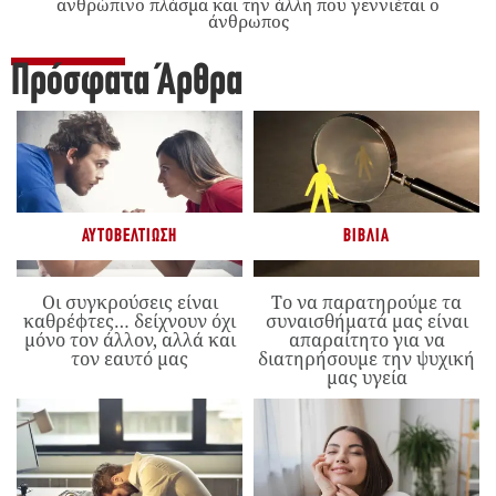
ανθρώπινο πλάσμα και την άλλη που γεννιέται ο
άνθρωπος
Πρόσφατα Άρθρα
ΑΥΤΟΒΕΛΤΊΩΣΗ
ΒΙΒΛΊΑ
Οι συγκρούσεις είναι
Το να παρατηρούμε τα
καθρέφτες… δείχνουν όχι
συναισθήματά μας είναι
μόνο τον άλλον, αλλά και
απαραίτητο για να
τον εαυτό μας
διατηρήσουμε την ψυχική
μας υγεία