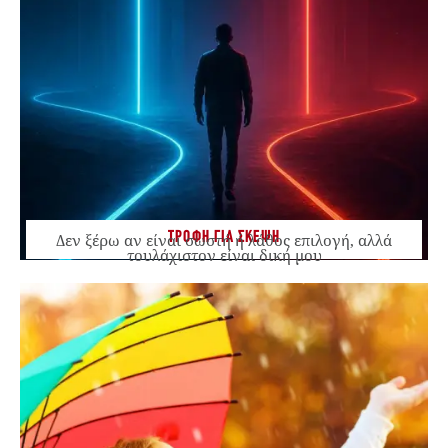
ΤΡΟΦΗ ΓΙΑ ΣΚΕΨΗ
Δεν ξέρω αν είναι σωστή ή λάθος επιλογή, αλλά
τουλάχιστον είναι δική μου