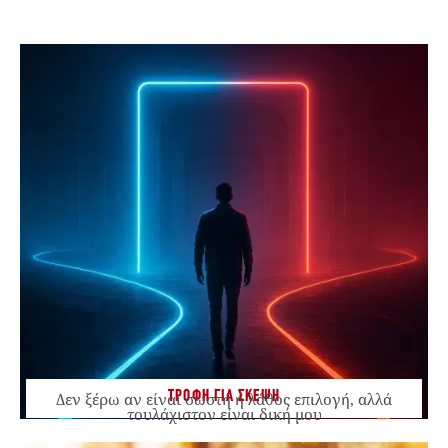
ΤΡΟΦΗ ΓΙΑ ΣΚΕΨΗ
Δεν ξέρω αν είναι σωστή ή λάθος επιλογή, αλλά
τουλάχιστον είναι δική μου