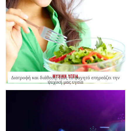
ΨΥΧΙΚΗ ΥΓΕΙΑ
Διατροφή και διάθεση: Πώς το φαγητό επηρεάζει την
ψυχική μας υγεία