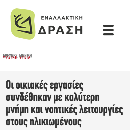
ΈΡΕΥΝΕΣ
,
ΜΝΉΜΗ
ΦΥΣΙΚΉ ΥΓΕΊΑ
Οι οικιακές εργασίες
συνδέθηκαν με καλύτερη
μνήμη και νοητικές λειτουργίες
στους ηλικιωμένους