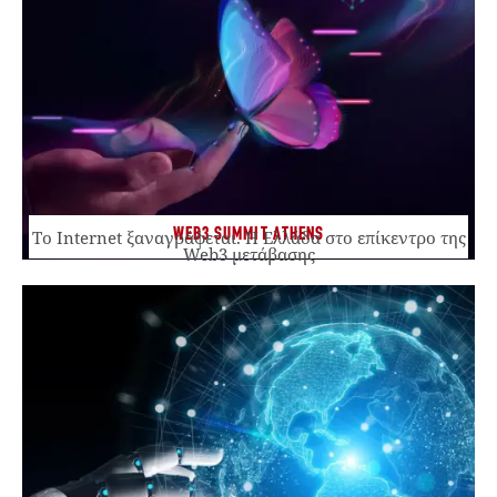
WEB3 SUMMIT ATHENS
Το Internet ξαναγράφεται. Η Ελλάδα στο επίκεντρο της
Web3 μετάβασης