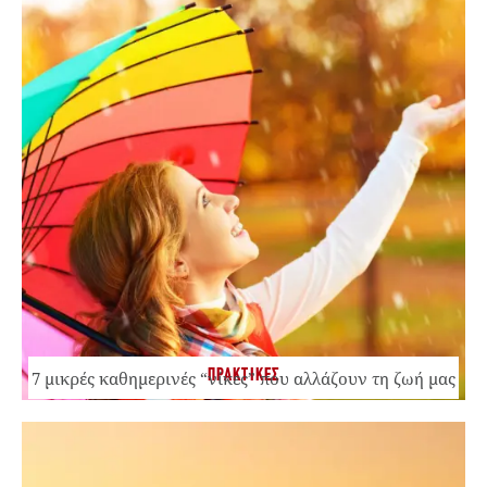
ΠΡΑΚΤΙΚΕΣ
7 μικρές καθημερινές “νίκες” που αλλάζουν τη ζωή μας