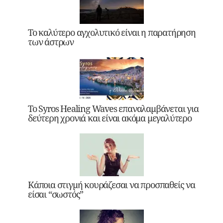
Το καλύτερο αγχολυτικό είναι η παρατήρηση
των άστρων
Το Syros Healing Waves επαναλαμβάνεται για
δεύτερη χρονιά και είναι ακόμα μεγαλύτερο
Κάποια στιγμή κουράζεσαι να προσπαθείς να
είσαι “σωστός”