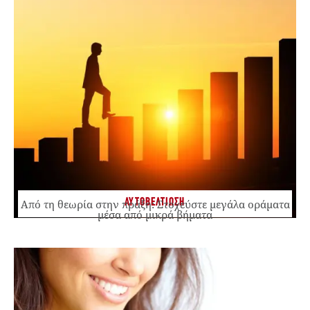
ΑΥΤΟΒΕΛΤΙΩΣΗ
Από τη θεωρία στην πράξη: Στοχεύστε μεγάλα οράματα
μέσα από μικρά βήματα