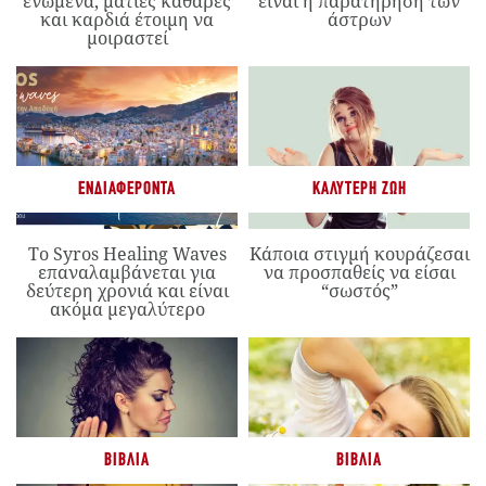
ενωμένα, ματιές καθαρές
είναι η παρατήρηση των
και καρδιά έτοιμη να
άστρων
μοιραστεί
ΕΝΔΙΑΦΈΡΟΝΤΑ
ΚΑΛΎΤΕΡΗ ΖΩΉ
Το Syros Healing Waves
Κάποια στιγμή κουράζεσαι
επαναλαμβάνεται για
να προσπαθείς να είσαι
δεύτερη χρονιά και είναι
“σωστός”
ακόμα μεγαλύτερο
ΒΙΒΛΊΑ
ΒΙΒΛΊΑ