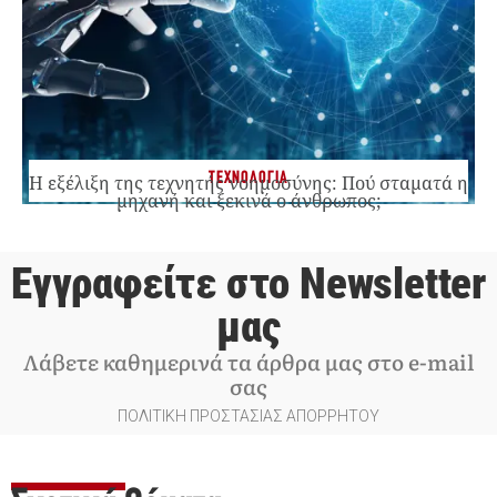
ΤΕΧΝΟΛΟΓΙΑ
Η εξέλιξη της τεχνητής νοημοσύνης: Πού σταματά η
μηχανή και ξεκινά ο άνθρωπος;
Εγγραφείτε στο Newsletter
μας
Λάβετε καθημερινά τα άρθρα μας στο e-mail
σας
ΠΟΛΙΤΙΚΗ ΠΡΟΣΤΑΣΙΑΣ ΑΠΟΡΡΗΤΟΥ