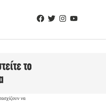
τείτε το
α
πασχίζουν να